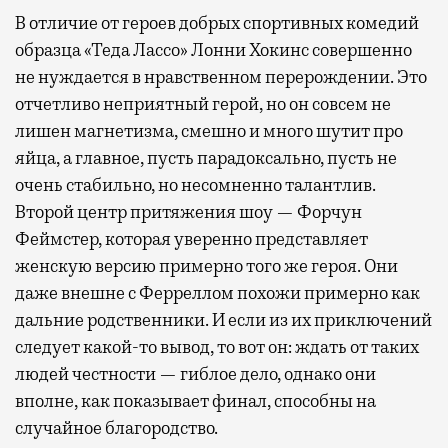
В отличие от героев добрых спортивных комедий
образца «Теда Лассо» Лонни Хокинс совершенно
не нуждается в нравственном перерождении. Это
отчетливо неприятный герой, но он совсем не
лишен магнетизма, смешно и много шутит про
яйца, а главное, пусть парадоксально, пусть не
очень стабильно, но несомненно талантлив.
Второй центр притяжения шоу — Форчун
Феймстер, которая уверенно представляет
женскую версию примерно того же героя. Они
даже внешне с Ферреллом похожи примерно как
дальние родственники. И если из их приключений
следует какой-то вывод, то вот он: ждать от таких
людей честности — гиблое дело, однако они
вполне, как показывает финал, способны на
случайное благородство.