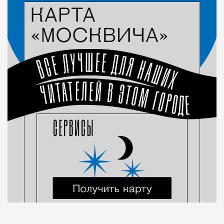
Город