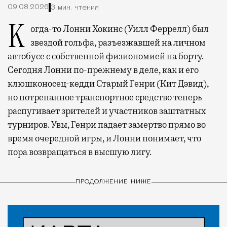
09.08.2026
3 мин. чтения
Когда-то Лонни Хокинс (Уилл Феррелл) был
звездой гольфа, разъезжавшей на личном
автобусе с собственной физиономией на борту.
Сегодня Лонни по-прежнему в деле, как и его
клюшконосец-кедди Старый Генри (Кит Дэвид),
но потрепанное транспортное средство теперь
распугивает зрителей и участников заштатных
турниров. Увы, Генри падает замертво прямо во
время очередной игры, и Лонни понимает, что
пора возвращаться в высшую лигу.
ПРОДОЛЖЕНИЕ НИЖЕ