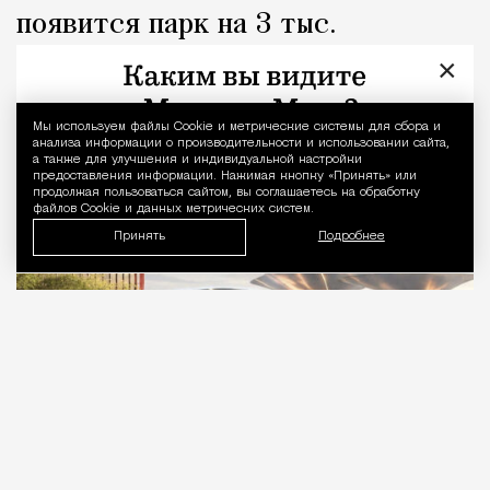
появится парк на 3 тыс.
«квадратов» с металлическими
×
«грибами»
Мы используем файлы Сookie и метрические системы для сбора и
Уведомление 
анализа информации о производительности и использовании сайта,
Город
Николай Спиридонов
а также для улучшения и индивидуальной настройки
предоставления информации. Нажимая кнопку «Принять» или
продолжая пользоваться сайтом, вы соглашаетесь на обработку
файлов Cookie и данных метрических систем.
Принять
Подробнее
09.08.2026
1 мин. чтения