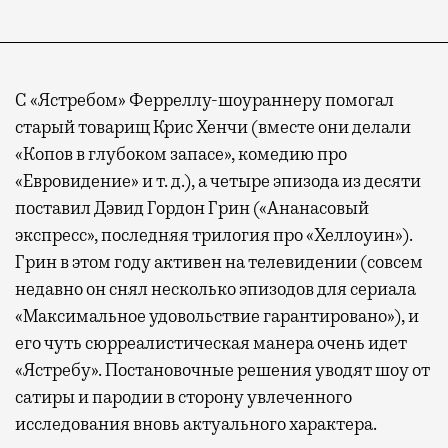
С «Ястребом» Ферреллу-шоураннеру помогал
старый товарищ Крис Хенчи (вместе они делали
«Копов в глубоком запасе», комедию про
«Евровидение» и т. д.), а четыре эпизода из десяти
поставил Дэвид Гордон Грин («Ананасовый
экспресс», последняя трилогия про «Хеллоуин»).
Грин в этом году активен на телевидении (совсем
недавно он снял несколько эпизодов для сериала
«Максимальное удовольствие гарантировано»), и
его чуть сюрреалистическая манера очень идет
«Ястребу». Постановочные решения уводят шоу от
сатиры и пародии в сторону увлеченного
исследования вновь актуального характера.