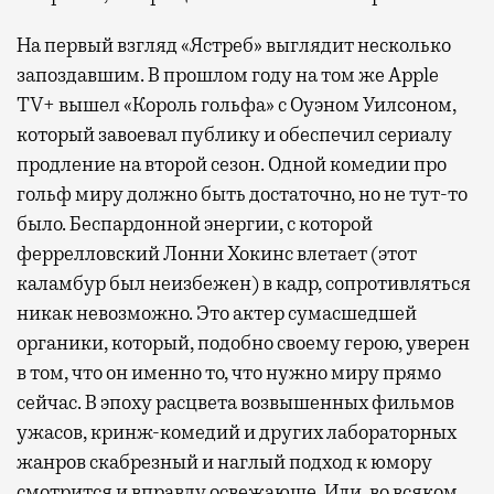
На первый взгляд «Ястреб» выглядит несколько
запоздавшим. В прошлом году на том же Apple
TV+ вышел «Король гольфа» с Оуэном Уилсоном,
который завоевал публику и обеспечил сериалу
продление на второй сезон. Одной комедии про
гольф миру должно быть достаточно, но не тут-то
было. Беспардонной энергии, с которой
феррелловский Лонни Хокинс влетает (этот
каламбур был неизбежен) в кадр, сопротивляться
никак невозможно. Это актер сумасшедшей
органики, который, подобно своему герою, уверен
в том, что он именно то, что нужно миру прямо
сейчас. В эпоху расцвета возвышенных фильмов
ужасов, кринж-комедий и других лабораторных
жанров скабрезный и наглый подход к юмору
смотрится и вправду освежающе. Или, во всяком