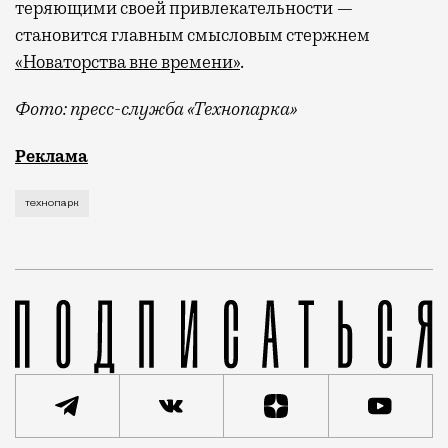
теряющими своей привлекательности —
становится главным смысловым стержнем
«Новаторства вне времени»
.
Фото: пресс-служба «Технопарка»
Рекламные кампании техники редко выходят за рамк
Реклама
технопарк