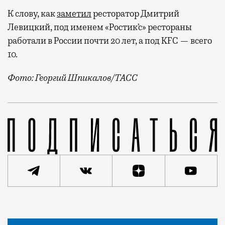
К слову, как
заметил
ресторатор Дмитрий
Левицкий, под именем «Ростик’с» рестораны
работали в России почти 20 лет, а под KFC — всего
10.
Фото: Георгий Шпикалов/ТАСС
Новый владелец намерен вернуть бренд с историей. 
Статья
Редакция Москвич Mag