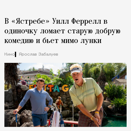
Реклама
Редакция Москвич Mag
В «Ястребе» Уилл Феррелл в
Город
одиночку ломает старую добрую
комедию и бьет мимо лунки
Кино
Ярослав Забалуев