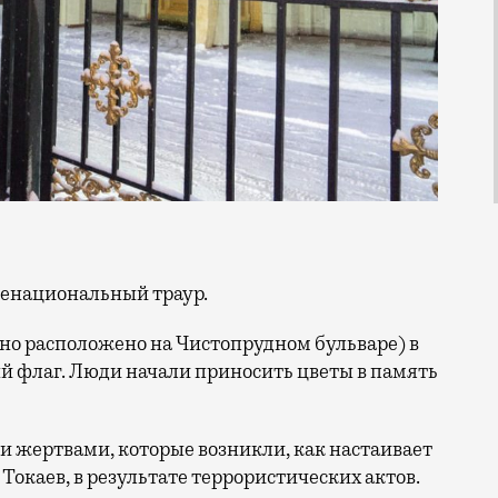
енациональный траур.
оно расположено на Чистопрудном бульваре) в
й флаг. Люди начали приносить цветы в память
ми жертвами, которые возникли, как настаивает
каев, в результате террористических актов.