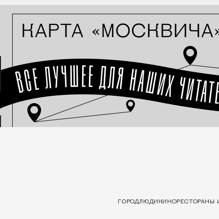
ГОРОД
ЛЮДИ
КИНО
РЕСТОРАНЫ 