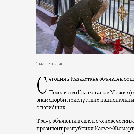
1 мин. чтения
Сегодня в Казахстане
объявлен
общ
Посольство Казахстана в Москве (
знак скорби приспустило национальны
о погибших.
Траур объявили в связи с человечески
президент республики Касым-Жомарт То