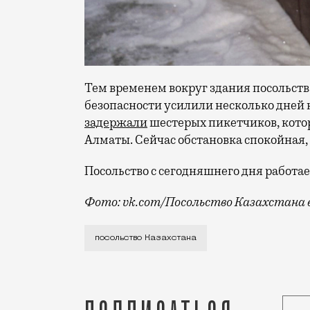
Тем временем вокруг здания посольст
безопасности усилили несколько дней 
задержали
шестерых пикетчиков, кото
Алматы. Сейчас обстановка спокойная,
Посольство с сегодняшнего дня работа
Фото: vk.com/Посольство Казахстана в
Сегодня в Казахстане объявлен общена
посольство Казахстана