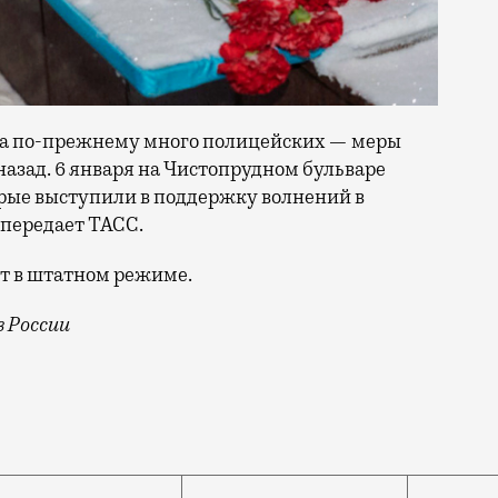
ва по-прежнему много полицейских — меры
назад. 6 января на Чистопрудном бульваре
рые выступили в поддержку волнений в
 передает ТАСС.
ет в штатном режиме.
 России
циональный траур. Посольство Казахстана в Москве (о