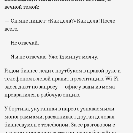
вечной темой:
— Он мне пишет: «Как дела?» Как дела! После
всего.
— Не отвечай.
— Я и не отвечаю. Уже 14 минут молчу.
Рядом бизнес-леди с ноутбуком в правой руке и
телефоном в левой правит презентацию. Wi-Fi
здесь дают по запросу — офис у воды из мема
превратился в рабочую опцию.
У бортика, укутанная в парео с узнаваемыми
монограммами, расхаживает другая деловая
бизнесвумен с телефоном. За ее разговором с
агентом прислушивается половина бассейна: