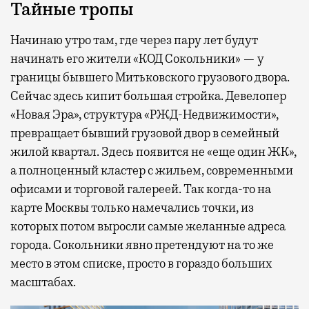
Тайные тропы
Начинаю утро там, где через пару лет будут
начинать его жители «КОД Сокольники» — у
границы бывшего Митьковского грузового двора.
Сейчас здесь кипит большая стройка. Девелопер
«Новая Эра», структура «РЖД-Недвижимости»,
превращает бывший грузовой двор в семейный
жилой квартал. Здесь появится не «еще один ЖК»,
а полноценный кластер с жильем, современными
офисами и торговой галереей. Так когда-то на
карте Москвы только намечались точки, из
которых потом выросли самые желанные адреса
города. Сокольники явно претендуют на то же
место в этом списке, просто в гораздо больших
масштабах.