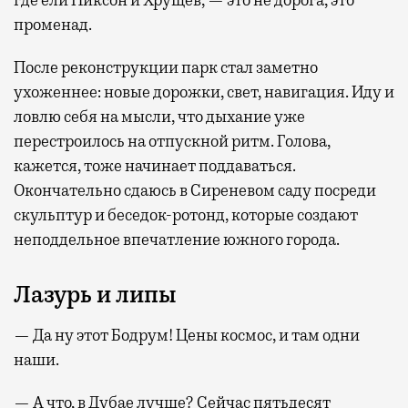
где ели Никсон и Хрущев, — это не дорога, это
променад.
После реконструкции парк стал заметно
ухоженнее: новые дорожки, свет, навигация. Иду и
ловлю себя на мысли, что дыхание уже
перестроилось на отпускной ритм. Голова,
кажется, тоже начинает поддаваться.
Окончательно сдаюсь в Сиреневом саду посреди
скульптур и беседок-ротонд, которые создают
неподдельное впечатление южного города.
Лазурь и липы
— Да ну этот Бодрум! Цены космос, и там одни
наши.
— А что, в Дубае лучше? Сейчас пятьдесят