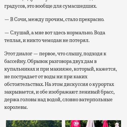
градусов, это вообще для сумасшедших.
— В Сочи, между прочим, стало прекрасно.
— Слушай, а мне вот здесь нормально. Вода
теплая, и никто чемодан не потерял.
Этот диалог — первое, что слышу, подходя к
бассейну. Обрывок разговора двух дам в
купальниках и при макияже, который, кажется,
не пострадает от воды ни при каких
обстоятельствах. На этом дискуссия о курортах
закрывается, и обе изображают ленивый брасс,
держа головы над водой, словно ватерпольные
королевы.