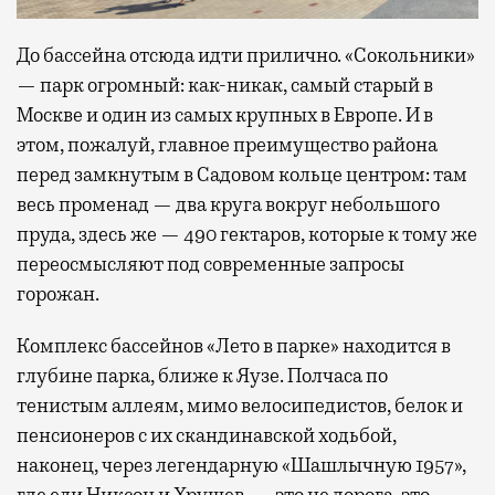
До бассейна отсюда идти прилично. «Сокольники»
— парк огромный: как-никак, самый старый в
Москве и один из самых крупных в Европе. И в
этом, пожалуй, главное преимущество района
перед замкнутым в Садовом кольце центром: там
весь променад — два круга вокруг небольшого
пруда, здесь же — 490 гектаров, которые к тому же
переосмысляют под современные запросы
горожан.
Комплекс бассейнов «Лето в парке» находится в
глубине парка, ближе к Яузе. Полчаса по
тенистым аллеям, мимо велосипедистов, белок и
пенсионеров с их скандинавской ходьбой,
наконец, через легендарную «Шашлычную 1957»,