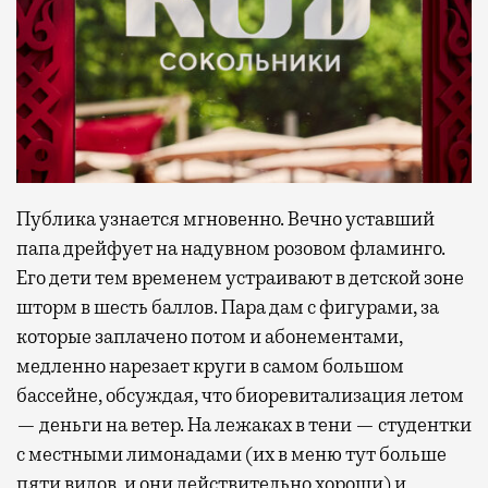
Публика узнается мгновенно. Вечно уставший
папа дрейфует на надувном розовом фламинго.
Его дети тем временем устраивают в детской зоне
шторм в шесть баллов. Пара дам с фигурами, за
которые заплачено потом и абонементами,
медленно нарезает круги в самом большом
бассейне, обсуждая, что биоревитализация летом
— деньги на ветер. На лежаках в тени — студентки
с местными лимонадами (их в меню тут больше
пяти видов, и они действительно хороши) и