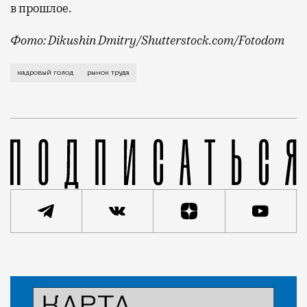
в прошлое.
Фото: Dikushin Dmitry/Shutterstock.com/Fotodom
Российский рынок труда заметно остыл после нескол
кадровый голод
рынок труда
Статья
Николай Спиридонов
Город