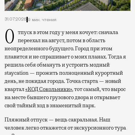
31.07.2026
9 мин. чтения
Отпуск в этом году у меня кочует: сначала
переехал на август, потом в область
неопределенного будущего. Город при этом
плавится и не спрашивает о моих планах. Тогда я
решила себя обмануть и устроить модный
staycation — прожить полноценный курортный
день, не покидая города. Точка старта — новый
квартал
«КОД Сокольники»
, тот самый, что вырос
на месте бывшего грузового двора и открывает
свой тайный ход в знаменитый парк.
Пляжный отпуск — вещь сакральная. Наш
человек легко откажется от экскурсионного тура