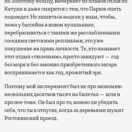
по Золотому кольцу, вычеркнет из планов сплав по
Катуни и даже смирится с тем, что Париж опять
подождет. Но лишиться недели у воды, чтобы,
лежа у бассейна в новом купальнике,
перебрасываться с такими же расслабленными
соседями светскими репликами, это уже
покушение на права личности. Те, кто называет
этот отдых «тюленьим», просто завидуют — год
без моря и без законно приобретенного загара
воспринимается как год, прожитый зря.
Поэтому мой эксперимент был не про экономию
нескольких десятков тысяч на билетах — хотя и
про нее тоже. Он был про то, можно ли убедить
себя, что ты в отпуске, когда за деревьями шумит
Ростокинский проезд.