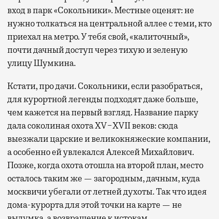
вход в парк «Сокольники». Местные оценят: не
нужно толкаться на центральной аллее с теми, кто
приехал на метро. У тебя свой, «калиточный»,
почти дачный доступ через тихую и зеленую
улицу Шумкина.
Кстати, про дачи. Сокольники, если разобраться,
для курортной легенды подходят даже больше,
чем кажется на первый взгляд. Название парку
дала соколиная охота XV−XVII веков: сюда
выезжали царские и великокняжеские компании,
а особенно ей увлекался Алексей Михайлович.
Позже, когда охота отошла на второй план, место
осталось таким же — загородным, дачным, куда
москвичи убегали от летней духоты. Так что идея
дома-курорта для этой точки на карте — не
выдумка, а возвращение к истокам.