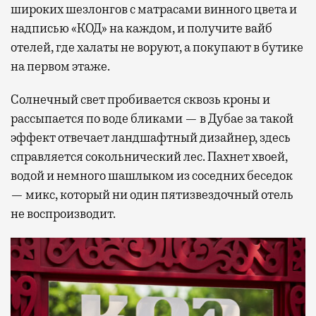
широких шезлонгов с матрасами винного цвета и
надписью «КОД» на каждом, и получите вайб
отелей, где халаты не воруют, а покупают в бутике
на первом этаже.
Солнечный свет пробивается сквозь кроны и
рассыпается по воде бликами — в Дубае за такой
эффект отвечает ландшафтный дизайнер, здесь
справляется сокольнический лес. Пахнет хвоей,
водой и немного шашлыком из соседних беседок
— микс, который ни один пятизвездочный отель
не воспроизводит.