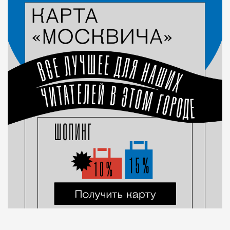
Город