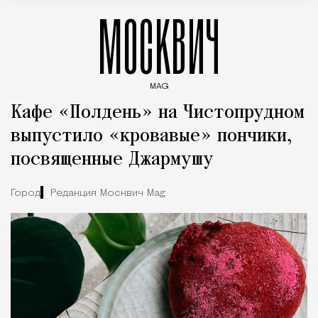
МОСКВИЧ
MAG
Введите ключевые слова для поиска статей
Кафе «Полдень» на Чистопрудном
выпустило «кровавые» пончики,
посвященные Джармушу
Город
Редакция Москвич Mag