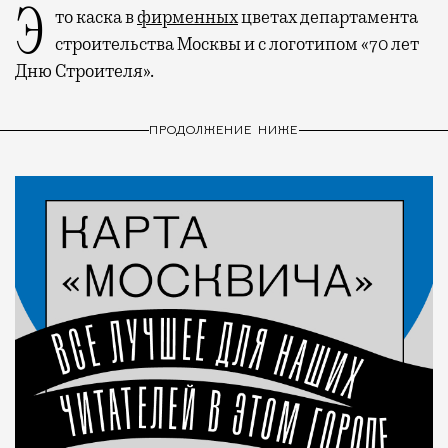
Это каска в
фирменных
цветах департамента
строительства Москвы и с логотипом «70 лет
Дню Строителя».
ПРОДОЛЖЕНИЕ НИЖЕ