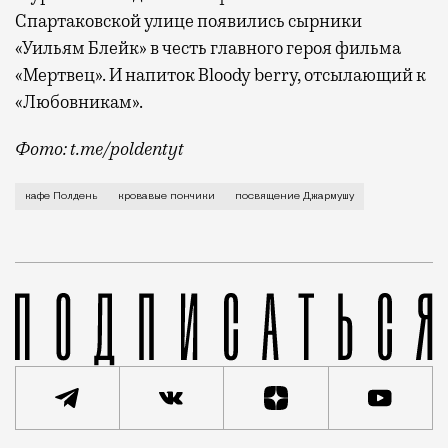
Спартаковской улице появились сырники
«Уильям Блейк» в честь главного героя фильма
«Мертвец». И напиток Bloody berry, отсылающий к
«Любовникам».
Фото: t.me/poldentyt
На первый взгляд странно — Джармуш точно не самый
кафе Полдень
кровавые пончики
посвящение Джармушу