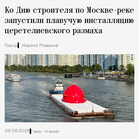
Tcпециальный проектКаждый москвич знает — отпуск нач
Ко Дню строителя по Москве-реке
запустили плавучую инсталляцию
церетелиевского размаха
Город
Кирилл Романов
06.08.2026
1 мин. чтения