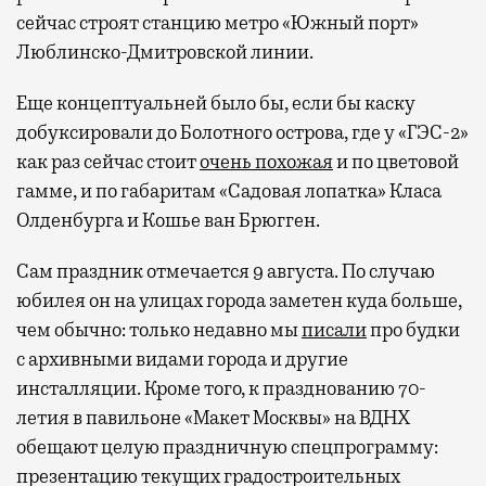
сейчас строят станцию метро «Южный порт»
Люблинско-Дмитровской линии.
Еще концептуальней было бы, если бы каску
добуксировали до Болотного острова, где у «ГЭС-2»
Современный путешественник часто берет
как раз сейчас стоит
очень похожая
и по цветовой
с собой не только чемодан, но и ноутбук.
гамме, и по габаритам «Садовая лопатка» Класа
А ожидание рейса все чаще превращается
Олденбурга и Кошье ван Брюгген.
не в потерянное время, а в возможность
Сам праздник отмечается 9 августа. По случаю
спокойно закончить дела или спланировать
активности в путешествии, например
юбилея он на улицах города заметен куда больше,
забронировать нужные билеты и рестораны.
чем обычно: только недавно мы
писали
про будки
с архивными видами города и другие
инсталляции. Кроме того, к празднованию 70-
летия в павильоне «Макет Москвы» на ВДНХ
Бизнес-зал становится местом, где можно
обещают целую праздничную спецпрограмму:
провести переговоры, поработать или просто
выпить кофе, наблюдая сквозь панорамные
презентацию текущих градостроительных