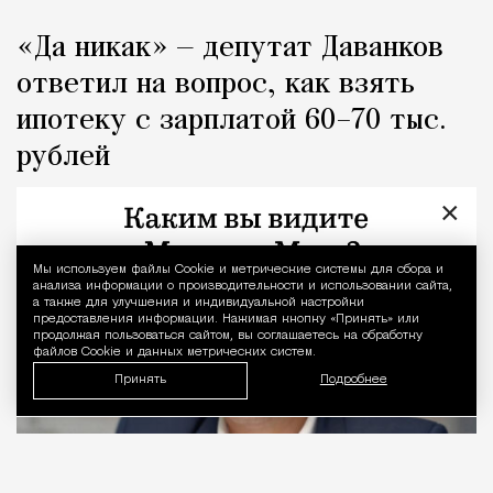
«Да никак» — депутат Даванков
ответил на вопрос, как взять
ипотеку с зарплатой 60–70 тыс.
рублей
×
Город
Кирилл Романов
Мы используем файлы Сookie и метрические системы для сбора и
Уведомление 
анализа информации о производительности и использовании сайта,
а также для улучшения и индивидуальной настройки
предоставления информации. Нажимая кнопку «Принять» или
продолжая пользоваться сайтом, вы соглашаетесь на обработку
файлов Cookie и данных метрических систем.
Принять
Подробнее