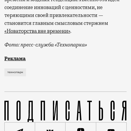
соединение инноваций с ценностями, не
теряющими своей привлекательности —
становится главным смысловым стержнем
«Новаторства вне времени»
.
Фото: пресс-служба «Технопарка»
Рекламные кампании техники редко выходят за рамк
Реклама
технопарк