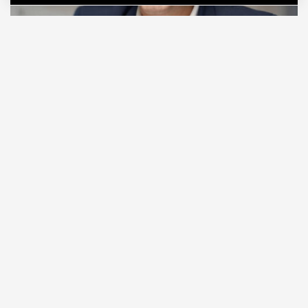
06.08.2026
2 мин. чтения
Видео с репликой из интервью народного
избранника блогеру Амирану Сардарову
быстро
разошлось
по сети — вероятно, не в
последнюю очередь из-за жизнерадостного,
заливистого смеха, которым он сопровождает свою
констатацию. Отсмеявшись, он уточняет, что это
смех сквозь слезы: «В Москве это 100%
невозможно, а в регионах еще хуже. Ни ставку в
20% за ипотеку платить невозможно, ни собрать
на первый взнос».
ПРОДОЛЖЕНИЕ НИЖЕ