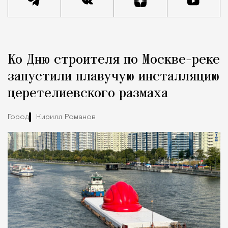
Реклама
Редакция Москвич Mag
Ко Дню строителя по Москве-реке
Город
запустили плавучую инсталляцию
церетелиевского размаха
Город
Кирилл Романов