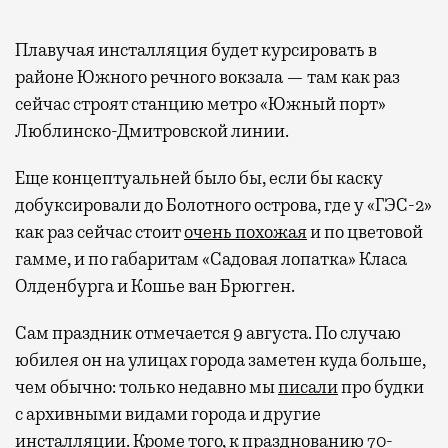
Плавучая инсталляция будет курсировать в
районе Южного речного вокзала — там как раз
сейчас строят станцию метро «Южный порт»
Люблинско-Дмитровской линии.
Еще концептуальней было бы, если бы каску
добуксировали до Болотного острова, где у «ГЭС-2»
как раз сейчас стоит
очень похожая
и по цветовой
гамме, и по габаритам «Садовая лопатка» Класа
Олденбурга и Кошье ван Брюгген.
Сам праздник отмечается 9 августа. По случаю
юбилея он на улицах города заметен куда больше,
чем обычно: только недавно мы
писали
про будки
с архивными видами города и другие
инсталляции. Кроме того, к празднованию 70-