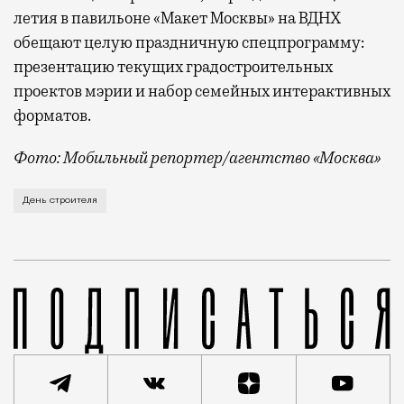
летия в павильоне «Макет Москвы» на ВДНХ
обещают целую праздничную спецпрограмму:
презентацию текущих градостроительных
проектов мэрии и набор семейных интерактивных
форматов.
Фото: Мобильный репортер/агентство «Москва»
Это каска в фирменных цветах департамента строит
День строителя