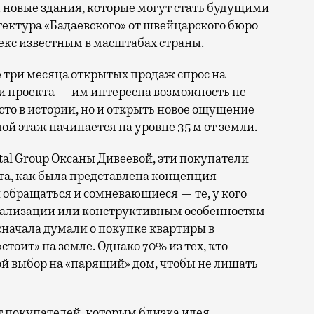
 новые здания, которые могут стать будущими
ектура «Бадаевского» от швейцарского бюро
екс известным в масштабах страны.
ые три месяца открытых продаж спрос на
 проекта — им интересна возможность не
сто в истории, но и открыть новое ощущение
й этаж начинается на уровне 35 м от земли.
tal Group Оксаны Дивеевой, эти покупатели
та, как была представлена концепция
 обращаться и сомневающиеся — те, у кого
реализации или конструктивным особенностям
сначала думали о покупке квартиры в
стоит» на земле. Однако 70% из тех, кто
ой выбор на «парящий» дом, чтобы не лишать
т покупателей, которым близка идея