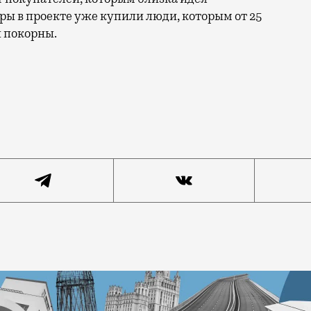
ры в проекте уже купили люди, которым от 25
ы покорны.
рыл продажи первого пула квартир в жилом комплексе