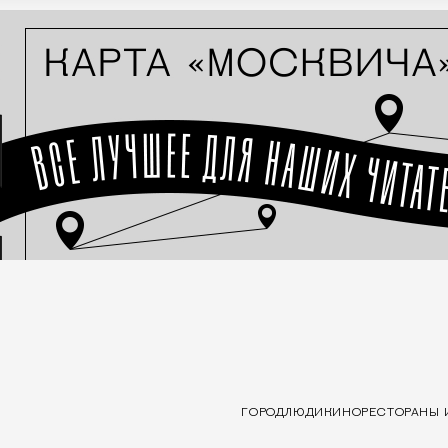
ГОРОД
ЛЮДИ
КИНО
РЕСТОРАНЫ 