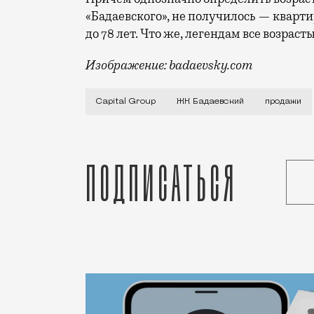
«Бадаевского», не получилось — кварти
до 78 лет. Что же, легендам все возраст
Изображение: badaevsky.com
Девелопер Capital Group еще зимой отк
Capital Group
ЖК Бадаевский
продажи
Подписаться
Статья
Редакция Москвич Mag
Город