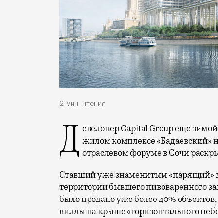
2 мин. чтения
Девелопер Capital Group еще зимой открыл продажи первого пула квартир в
жилом комплексе «Бадаевский» на
отраслевом форуме в Сочи раскры
Ставший уже знаменитым «парящий» д
территории бывшего пивоваренного за
было продано уже более 40% объектов,
виллы на крыше «горизонтального неб