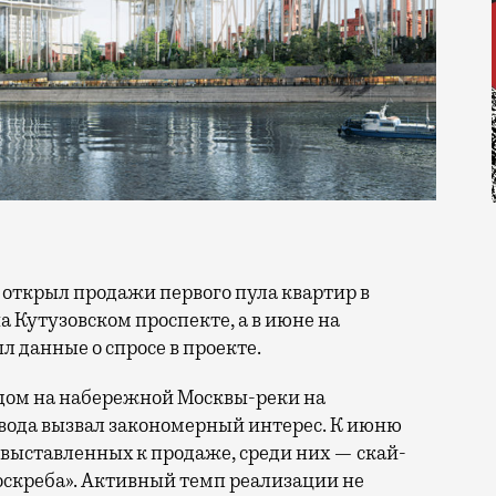
 Кутузовском проспекте, а в июне на
л данные о спросе в проекте.
ом на набережной Москвы-реки на
вода вызвал закономерный интерес. К июню
 выставленных к продаже, среди них — скай-
оскреба». Активный темп реализации не