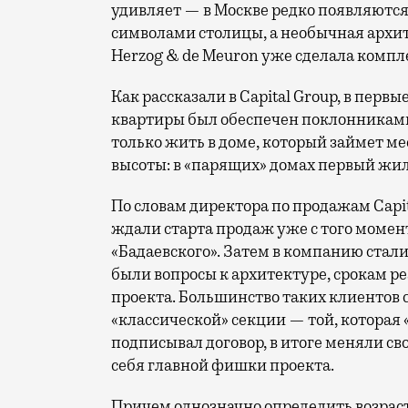
удивляет — в Москве редко появляются
символами столицы, а необычная архит
Herzog & de Meuron уже сделала компл
Как рассказали в Capital Group, в перв
квартиры был обеспечен поклонниками
только жить в доме, который займет ме
высоты: в «парящих» домах первый жило
По словам директора по продажам Capi
ждали старта продаж уже с того момен
«Бадаевского». Затем в компанию стали
были вопросы к архитектуре, срокам 
проекта. Большинство таких клиентов 
«классической» секции — той, которая «
подписывал договор, в итоге меняли св
себя главной фишки проекта.
Причем однозначно определить возрас