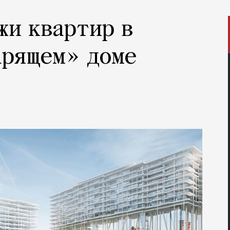
жи квартир в
арящем» доме