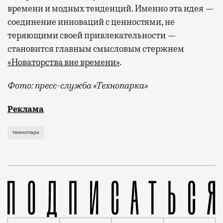
времени и модных тенденций. Именно эта идея —
соединение инноваций с ценностями, не
теряющими своей привлекательности —
становится главным смысловым стержнем
«Новаторства вне времени»
.
Фото: пресс-служба «Технопарка»
Рекламные кампании техники редко выходят за рамк
Реклама
технопарк