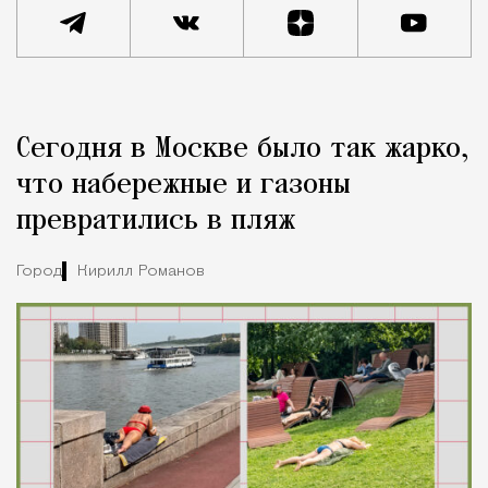
Реклама
Редакция Москвич Mag
Сегодня в Москве было так жарко,
Город
что набережные и газоны
превратились в пляж
Город
Кирилл Романов