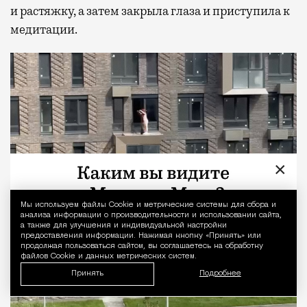
и растяжку, а затем закрыла глаза и приступила к
медитации.
×
Мы используем файлы Сookie и метрические системы для сбора и
Уведомление 
анализа информации о производительности и использовании сайта,
а также для улучшения и индивидуальной настройки
предоставления информации. Нажимая кнопку «Принять» или
продолжая пользоваться сайтом, вы соглашаетесь на обработку
файлов Cookie и данных метрических систем.
Принять
Подробнее