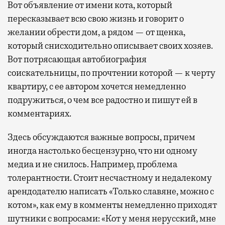
Вот объявление от имени кота, который
пересказывает всю свою жизнь и говорит о
желании обрести дом, а рядом — от щенка,
который снисходительно описывает своих хозяев.
Вот потрясающая автобиография
соискательницы, по прочтении которой — к черту
квартиру, с ее автором хочется немедленно
подружиться, о чем все радостно и пишут ей в
комментариях.
Здесь обсуждаются важные вопросы, причем
иногда настолько бесцензурно, что ни одному
медиа и не снилось. Например, проблема
толерантности. Стоит несчастному и недалекому
арендодателю написать «Только славяне, можно с
котом», как ему в комменты немедленно приходят
шутники с вопросами: «Кот у меня нерусский, мне