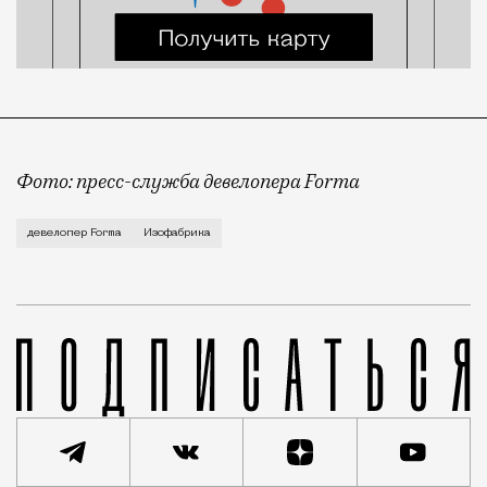
Фото: пресс-служба девелопера Forma
Корпус скульптуры и лепки Изофабрики на Часовой 
девелопер Forma
Изофабрика