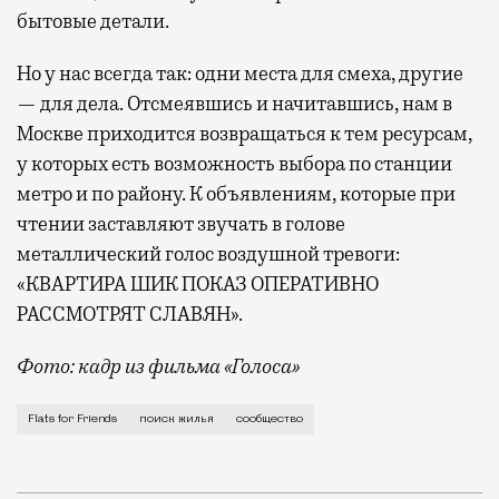
бытовые детали.
Но у нас всегда так: одни места для смеха, другие
— для дела. Отсмеявшись и начитавшись, нам в
Москве приходится возвращаться к тем ресурсам,
у которых есть возможность выбора по станции
метро и по району. К объявлениям, которые при
чтении заставляют звучать в голове
металлический голос воздушной тревоги:
«КВАРТИРА ШИК ПОКАЗ ОПЕРАТИВНО
РАССМОТРЯТ СЛАВЯН».
Фото: кадр из фильма «Голоса»
Когда пытаешься снять квартиру, приходится просма
Flats for Friends
поиск жилья
сообщество