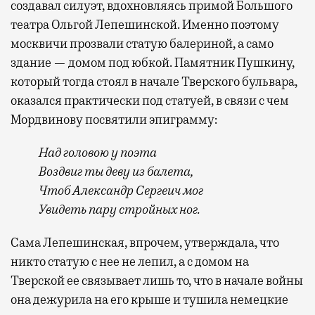
создавал силуэт, вдохновляясь примой Большого
театра Ольгой Лепешинской. Именно поэтому
москвичи прозвали статую балериной, а само
здание — домом под юбкой. Памятник Пушкину,
который тогда стоял в начале Тверского бульвара,
оказался практически под статуей, в связи с чем
Мордвинову посвятили эпиграмму:
Над головою у поэта
Воздвиг ты деву из балета,
Чтоб Александр Сергеич мог
Увидеть пару стройных ног.
Сама Лепешинская, впрочем, утверждала, что
никто статую с нее не лепил, а с домом на
Тверской ее связывает лишь то, что в начале войны
она дежурила на его крыше и тушила немецкие