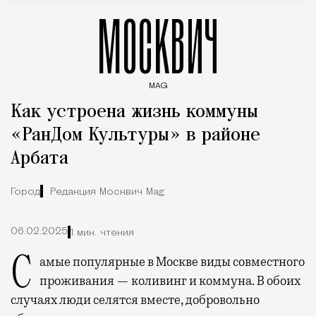
МОСКВИЧ
MAG
Введите ключевые слова для поиска статей
Как устроена жизнь коммуны
«РанДом Культуры» в районе
Арбата
Город
Редакция Москвич Mag
06.02.2025
1 мин. чтения
Самые популярные в Москве виды совместного
проживания — коливинг и коммуна. В обоих
случаях люди селятся вместе, добровольно