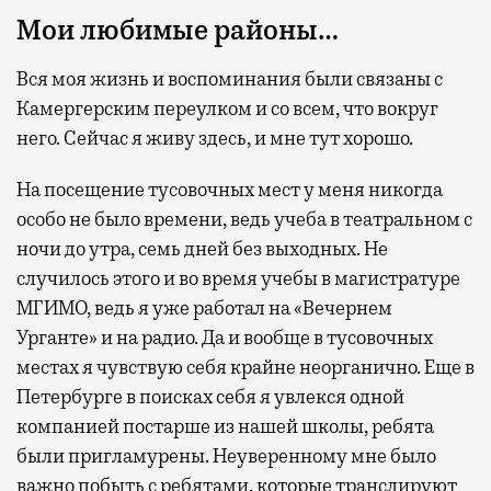
Мои любимые районы…
Вся моя жизнь и воспоминания были связаны с
Камергерским переулком и со всем, что вокруг
него. Сейчас я живу здесь, и мне тут хорошо.
На посещение тусовочных мест у меня никогда
особо не было времени, ведь учеба в театральном с
ночи до утра, семь дней без выходных. Не
случилось этого и во время учебы в магистратуре
МГИМО, ведь я уже работал на «Вечернем
Урганте» и на радио. Да и вообще в тусовочных
местах я чувствую себя крайне неорганично. Еще в
Петербурге в поисках себя я увлекся одной
компанией постарше из нашей школы, ребята
были пригламурены. Неуверенному мне было
важно побыть с ребятами, которые транслируют