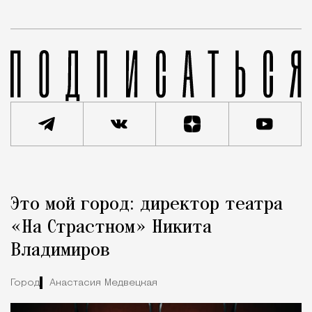
Реклама
Редакция Москвич Mag
Это мой город: директор театра
Город
«На Страстном» Никита
Владимиров
Город
Анастасия Медвецкая