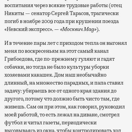
воспитания через всякие трудовые работы (отец
Никиты — сенатор Сергей Тарасов, трагически
погиб в ноябре 2009 года при крушении поезда
«Невский экспресс». —
«Москвич Mag»
).
И в течение пары лет с приходом тепла он выгонял
меня по воскресеньям на этот самый канал
Грибоедова, где по-прежнему гуляют и гадят
собачки, но тогда не было культуры уборки
хозяевами какашек. Дом наш необычайно
длинный, на множество парадных, и папа ставил
задачу: убираешь все от одного края здания до
другого, потому что должно быть чисто там, где
живешь. Сам он при этом, как говорил, руководил
моей работой, то есть лежал на диване, смотрел
футбол и читал газеты, периодически
высовываясь из окна, чтобы контролировать ход