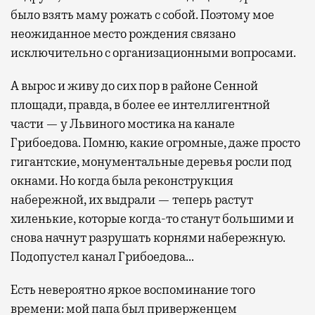
было взять маму рожать с собой. Поэтому мое
неожиданное место рождения связано
исключительно с организационными вопросами.
А вырос и живу до сих пор в районе Сенной
площади, правда, в более ее интеллигентной
части — у Львиного мостика на канале
Грибоедова. Помню, какие огромные, даже просто
гигантские, монументальные деревья росли под
окнами. Но когда была реконструкция
набережной, их выдрали — теперь растут
хиленькие, которые когда-то станут большими и
снова начнут разрушать корнями набережную.
Подопустел канал Грибоедова…
Есть невероятно яркое воспоминание того
времени: мой папа был приверженцем