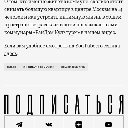
О том, кто именно живет в коммуне, сколько стоит
снимать большую квартиру в центре Москвы на 14
человек и как устроить интимную жизнь в общем
пространстве, рассказывают и показывают сами
коммунары «РанДом Культуры» в нашем видео.
Если вам удобнее смотреть на YouTube, то ссылка
здесь
.
Самые популярные в Москве виды совместного прожив
видео
Как живут в коммунах
РанДом Культуры