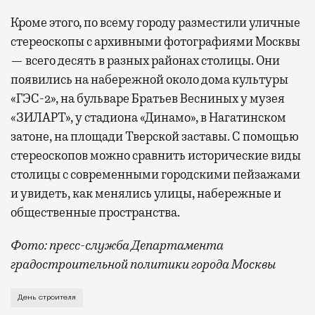
Кроме этого, по всему городу разместили уличные
стереоскопы с архивными фотографиями Москвы
— всего десять в разных районах столицы. Они
появились на набережной около дома культуры
«ГЭС-2», на бульваре Братьев Весниных у музея
«ЗИЛАРТ», у стадиона «Динамо», в Нагатинском
затоне, на площади Тверской заставы. С помощью
стереоскопов можно сравнить исторические виды
столицы с современными городскими пейзажами
и увидеть, как менялись улицы, набережные и
общественные пространства.
Фото: пресс-служба Департамента
градостроительной политики города Москвы
В этом году профессиональный праздник День строи
День строителя