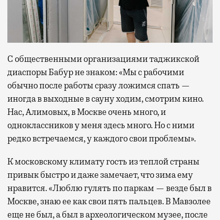
С общественными организациями таджикской
диаспоры Бабур не знаком: «Мы с рабочими
обычно после работы сразу ложимся спать —
иногда в выходные в сауну ходим, смотрим кино.
Нас, Алимовых, в Москве очень много, и
одноклассников у меня здесь много. Но с ними
редко встречаемся, у каждого свои проблемы».
К московскому климату гость из теплой страны
привык быстро и даже замечает, что зима ему
нравится. «Люблю гулять по паркам — везде был в
Москве, знаю ее как свои пять пальцев. В Мавзолее
еще не был, а был в археологическом музее, после