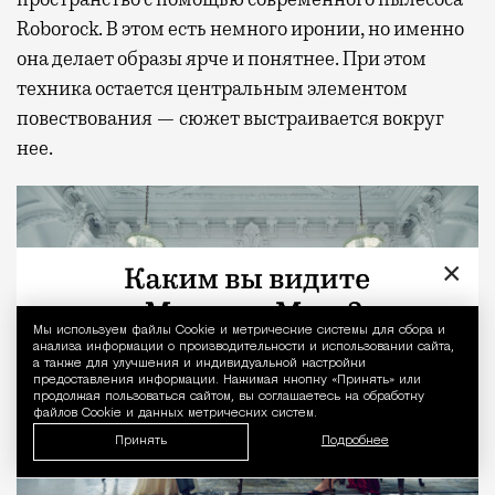
Roborock. В этом есть немного иронии, но именно
она делает образы ярче и понятнее. При этом
техника остается центральным элементом
повествования — сюжет выстраивается вокруг
нее.
×
Мы используем файлы Сookie и метрические системы для сбора и
Уведомление 
анализа информации о производительности и использовании сайта,
а также для улучшения и индивидуальной настройки
предоставления информации. Нажимая кнопку «Принять» или
продолжая пользоваться сайтом, вы соглашаетесь на обработку
файлов Cookie и данных метрических систем.
Принять
Подробнее