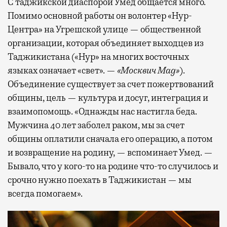
С таджикской диаспорой Умед общается много.
Помимо основной работы он волонтер «Нур-
Центра» на Угрешской улице — общественной
организации, которая объединяет выходцев из
Таджикистана («Нур» на многих восточных
языках означает «свет». —
«Москвич
Mag
»
).
Объединение существует за счет пожертвований
общины, цель — культура и досуг, интеграция и
взаимопомощь. «Однажды нас настигла беда.
Мужчина 40 лет заболел раком, мы за счет
общины оплатили сначала его операцию, а потом
и возвращение на родину, — вспоминает Умед. —
Бывало, что у кого-то на родине что-то случилось и
срочно нужно поехать в Таджикистан — мы
всегда помогаем».