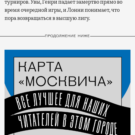
турниров. Увы, Генри падает замертво прямо во
время очередной игры, и Лонни понимает, что
пора возвращаться в высшую лигу.
ПРОДОЛЖЕНИЕ НИЖЕ