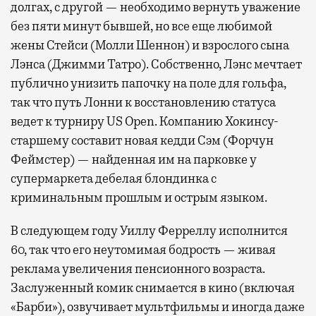
долгах, с другой — необходимо вернуть уважение
без пяти минут бывшей, но все еще любимой
жены Стейси (Молли Шеннон) и взрослого сына
Лэнса (Джимми Татро). Собственно, Лэнс мечтает
публично унизить папочку на поле для гольфа,
так что путь Лонни к восстановлению статуса
ведет к турниру US Open. Компанию Хокинсу-
старшему составит новая кедди Сэм (Форчун
Феймстер) — найденная им на парковке у
супермаркета дебелая блондинка с
криминальным прошлым и острым языком.
В следующем году Уиллу Ферреллу исполнится
60, так что его неутомимая бодрость — живая
реклама увеличения пенсионного возраста.
Заслуженный комик снимается в кино (включая
«Барби»), озвучивает мультфильмы и иногда даже