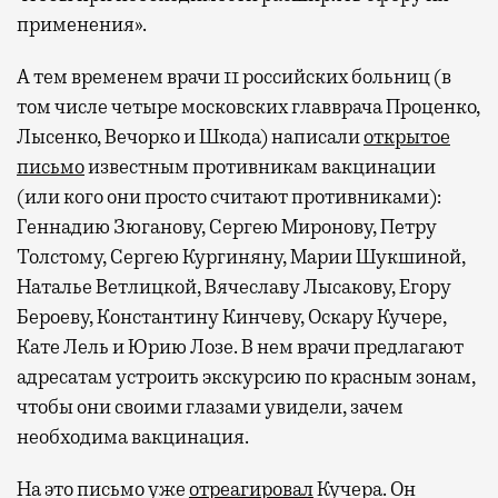
применения».
А тем временем врачи 11 российских больниц (в
том числе четыре московских главврача Проценко,
Лысенко, Вечорко и Шкода) написали
открытое
письмо
известным противникам вакцинации
(или кого они просто считают противниками):
Геннадию Зюганову, Сергею Миронову, Петру
Толстому, Сергею Кургиняну, Марии Шукшиной,
Наталье Ветлицкой, Вячеславу Лысакову, Егору
Бероеву, Константину Кинчеву, Оскару Кучере,
Кате Лель и Юрию Лозе. В нем врачи предлагают
адресатам устроить экскурсию по красным зонам,
чтобы они своими глазами увидели, зачем
необходима вакцинация.
На это письмо уже
отреагировал
Кучера. Он