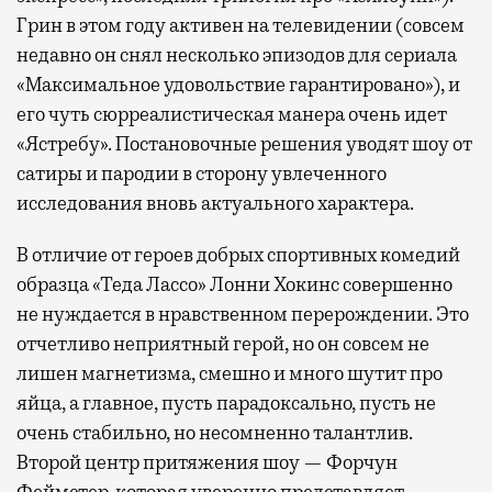
Грин в этом году активен на телевидении (совсем
недавно он снял несколько эпизодов для сериала
«Максимальное удовольствие гарантировано»), и
его чуть сюрреалистическая манера очень идет
«Ястребу». Постановочные решения уводят шоу от
сатиры и пародии в сторону увлеченного
исследования вновь актуального характера.
В отличие от героев добрых спортивных комедий
образца «Теда Лассо» Лонни Хокинс совершенно
не нуждается в нравственном перерождении. Это
отчетливо неприятный герой, но он совсем не
лишен магнетизма, смешно и много шутит про
яйца, а главное, пусть парадоксально, пусть не
очень стабильно, но несомненно талантлив.
Второй центр притяжения шоу — Форчун
Феймстер, которая уверенно представляет