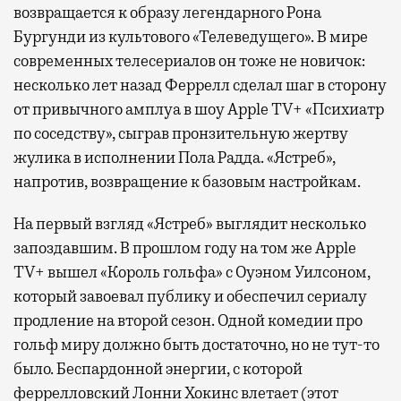
возвращается к образу легендарного Рона
Бургунди из культового «Телеведущего». В мире
современных телесериалов он тоже не новичок:
несколько лет назад Феррелл сделал шаг в сторону
от привычного амплуа в шоу Apple TV+ «Психиатр
по соседству», сыграв пронзительную жертву
жулика в исполнении Пола Радда. «Ястреб»,
напротив, возвращение к базовым настройкам.
На первый взгляд «Ястреб» выглядит несколько
запоздавшим. В прошлом году на том же Apple
TV+ вышел «Король гольфа» с Оуэном Уилсоном,
который завоевал публику и обеспечил сериалу
продление на второй сезон. Одной комедии про
гольф миру должно быть достаточно, но не тут-то
было. Беспардонной энергии, с которой
феррелловский Лонни Хокинс влетает (этот