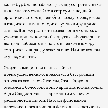
каламбур был неизбежен) в кадр, сопротивляться
никак невозможно. Это актер сумасшедшей
органики, который, подобно своему герою, уверен
в том, что он именно то, что нужно миру прямо
сейчас. В эпоху расцвета возвышенных фильмов
ужасов, кринж-комедий и других лабораторных
жанров скабрезный и наглый подход к юмору
смотрится и вправду освежающе. Или, во всяком
случае, уместно.
Старая комедийная школа сейчас
преимущественно отправилась в бессрочный
отпуск за свой счет. Скажем, Стив Каррелл
освоился в более или менее драматических ролях,
Адам Сэндлер тоже с переменным успехом
расширяет диапазон. На этом фоне выход
пережаренного в солярии Феррелла в клетчатых