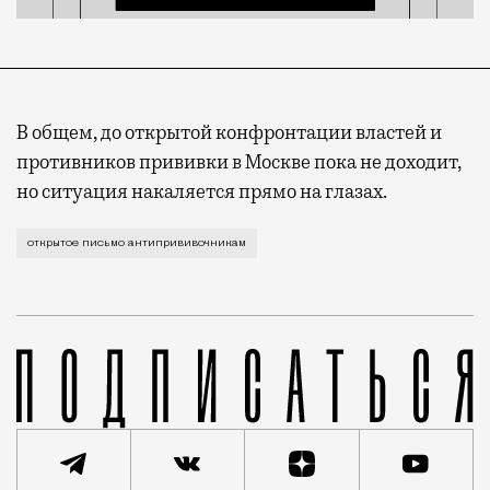
В общем, до открытой конфронтации властей и
противников прививки в Москве пока не доходит,
но ситуация накаляется прямо на глазах.
Никаких пряников, одни кнуты. Чем больше разговор
открытое письмо антипрививочникам