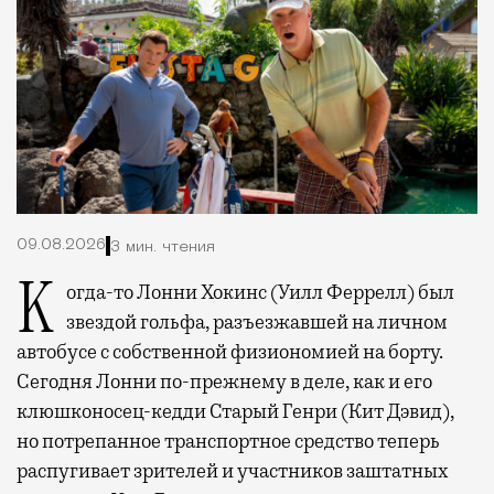
09.08.2026
3 мин. чтения
Когда-то Лонни Хокинс (Уилл Феррелл) был
звездой гольфа, разъезжавшей на личном
автобусе с собственной физиономией на борту.
Сегодня Лонни по-прежнему в деле, как и его
клюшконосец-кедди Старый Генри (Кит Дэвид),
но потрепанное транспортное средство теперь
распугивает зрителей и участников заштатных