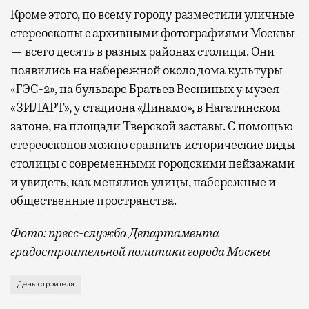
Кроме этого, по всему городу разместили уличные
стереоскопы с архивными фотографиями Москвы
— всего десять в разных районах столицы. Они
появились на набережной около дома культуры
«ГЭС-2», на бульваре Братьев Весниных у музея
«ЗИЛАРТ», у стадиона «Динамо», в Нагатинском
затоне, на площади Тверской заставы. С помощью
стереоскопов можно сравнить исторические виды
столицы с современными городскими пейзажами
и увидеть, как менялись улицы, набережные и
общественные пространства.
Фото: пресс-служба Департамента
градостроительной политики города Москвы
В этом году профессиональный праздник День строи
День строителя