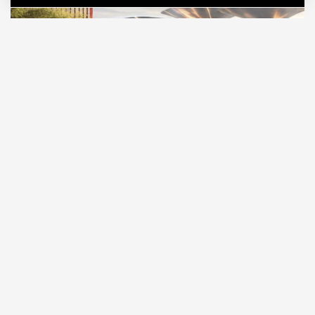
09.08.2026
1 мин. чтения
В «Сити» скоро станет чуть меньше стекла и
чуть больше зелени. На крыше шестого
этажа делового центра «Топ Тауэр» хотят разбить
парк площадью почти 3 тыс. «квадратов».
ПРОДОЛЖЕНИЕ НИЖЕ