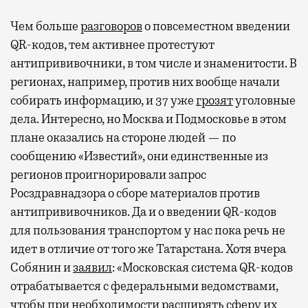
Чем больше
разговоров
о повсеместном введении
QR-кодов, тем активнее протестуют
антипрививочники, в том числе и знаменитости. В
регионах, например, против них вообще начали
собирать информацию, и 37 уже
грозят
уголовные
дела. Интересно, но Москва и Подмосковье в этом
плане оказались на стороне людей — по
сообщению «Известий», они единственные из
регионов проигнорировали запрос
Росздравнадзора о сборе материалов против
антипрививочников. Да и о введении QR-кодов
для пользования транспортом у нас пока речь не
идет в отличие от того же Татарстана. Хотя вчера
Собянин и
заявил
: «Московская система QR-кодов
отрабатывается с федеральными ведомствами,
чтобы при необходимости расширять сферу их