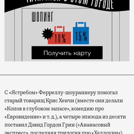
С «Ястребом» Ферреллу-шоураннеру помогал
старый товарищ Крис Хенчи (вместе они делали
«Копов в глубоком запасе», комедию про
«Евровидение» и т. д.), а четыре эпизода из десяти
поставил Дэвид Гордон Грин («Ананасовый
экспресс», последняя трилогия про «Хеллоуин»).