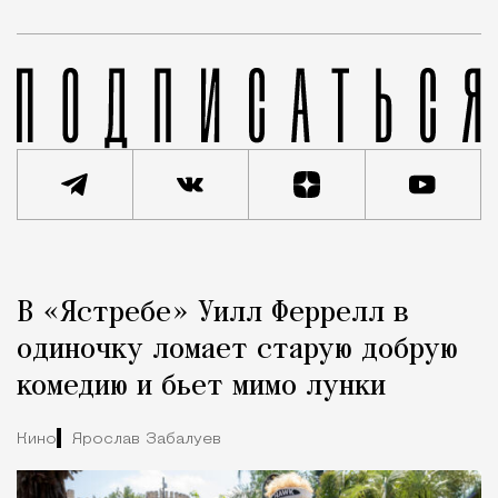
Реклама
Редакция Москвич Mag
В «Ястребе» Уилл Феррелл в
Город
одиночку ломает старую добрую
комедию и бьет мимо лунки
Кино
Ярослав Забалуев