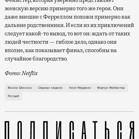
женскую версию примерно того же героя. Они
даже внешне с Ферреллом похожи примерно как
дальние родственники. И если из их приключений
следует какой-то вывод, то вот он: ждать от таких
людей честности — гиблое дело, однако они
вполне, как показывает финал, способны на
случайное благородство.
Фото: Netflix
Когда-то Лонни Хокинс (Уилл Феррелл) был звездой 
Молли Шеннон
Сериал недели
Уилл Феррелл
Форчун Феймстер
Ястреб