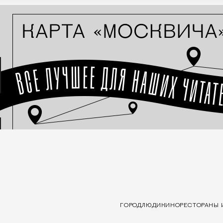
ГОРОД
ЛЮДИ
КИНО
РЕСТОРАНЫ 