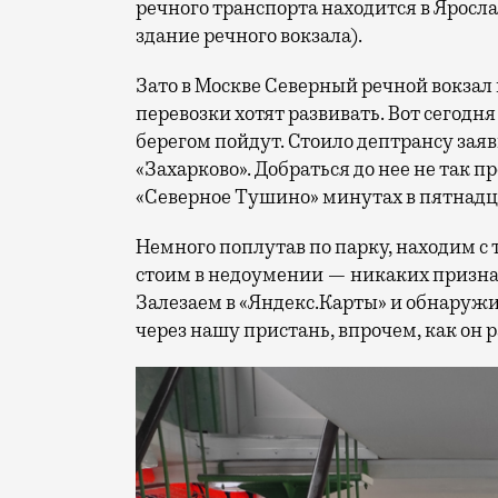
речного транспорта находится в Ярослав
здание речного вокзала).
Зато в Москве Северный речной вокзал
перевозки хотят развивать. Вот сегод
берегом пойдут. Стоило дептрансу заяв
«Захарково». Добраться до нее не так п
«Северное Тушино» минутах в пятнадца
Немного поплутав по парку, находим с
стоим в недоумении — никаких призна
Залезаем в «Яндекс.Карты» и обнаруж
через нашу пристань, впрочем, как он р