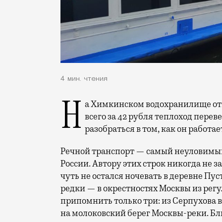
4 мин. чтения
На Химкинском водохранилище открылся аттракцион невиданной щедрости —
всего за 42 рубля теплоход переве
разобраться в том, как он работает
Речной транспорт — самый неуловимый
России. Автору этих строк никогда не з
чуть не остался ночевать в деревне Пу
редки — в окрестностях Москвы из ре
припомнить только три: из Серпухова 
на молоковский берег Москвы-реки. Б