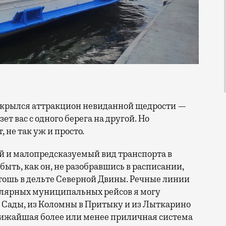
зет вас с одного берега на другой. Но
, не так уж и просто.
 и малопредсказуемый вид транспорта в
абыть, как он, не разобравшись в расписании,
стошь в дельте Северной Двины. Речные линии
гулярных муниципальных рейсов я могу
в Сады, из Коломны в Притыку и из Лыткарино
лижайшая более или менее приличная система