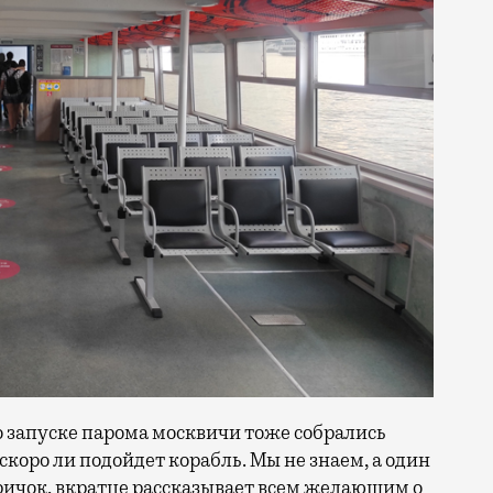
 запуске парома москвичи тоже собрались
скоро ли подойдет корабль. Мы не знаем, а один
ичок, вкратце рассказывает всем желающим о