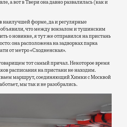
ле, а вот в Твери она давно развалилась (как и
 в наилучшей форме, да и регулярные
ня объявили, что между вокзалом и тушинским
ить о новинке, я тут же отправился на пристань
росто: она расположена на задворках парка
ти от метро «Сходненская».
 товарищем тот самый причал. Некоторое время
ков расписания на пристани не находим.
иваем маршрут, соединяющий Химки с Москвой
аботает, мы так и не разобрались.