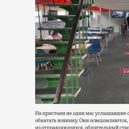
На пристани не одни мы: услышавшие о
обкатать новинку. Они осведомляются, 
из отправляющихся, общительный стар