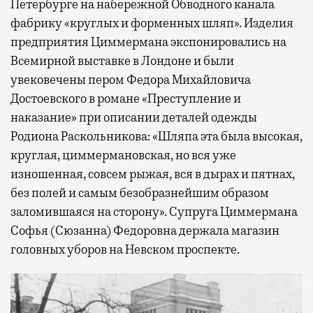
Петербурге на набережной Обводного канала
фабрику «круглых и форменных шляп». Изделия
предприятия Циммермана экспонировались на
Всемирной выставке в Лондоне и были
увековечены пером Федора Михайловича
Достоевского в романе «Преступление и
наказание» при описании деталей одежды
Родиона Раскольникова: «Шляпа эта была высокая,
круглая, циммермановская, но вся уже
изношенная, совсем рыжая, вся в дырах и пятнах,
без полей и самым безобразнейшим образом
заломившаяся на сторону». Супруга Циммермана
Софья (Сюзанна) Федоровна держала магазин
головных уборов на Невском проспекте.