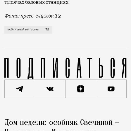
тысячах базовых станциях.
Фото: пресс-служба Т2
Мобильный оператор Т2 завершил работы по увеличе
мобильный интернет
Т2
Реклама
Редакция Москвич Mag
Дом недели: особняк Свечиной —
Город