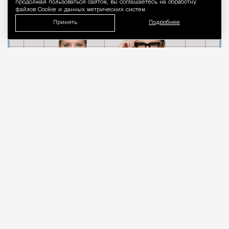
продолжая пользоваться сайтом, вы соглашаетесь на обработку
Город
Кирилл Романов
файлов Cookie и данных метрических систем.
Принять
Подробнее
07.08.2026
2 мин. чтения
Московские стоматологи
записывают
видео в
поддержку московского врача Алексея
Фролова после выхода выпусков программы
Елены Летучей, посвященных конфликтам в
сфере стоматологии. По мнению его коллег, у