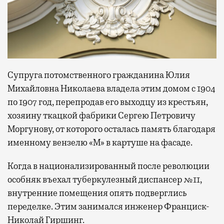
Супруга потомственного гражданина Юлия
Михайловна Николаева владела этим домом с 1904
по 1907 год, перепродав его выходцу из крестьян,
хозяину ткацкой фабрики Сергею Петровичу
Моргунову, от которого осталась память благодаря
именному вензелю «М» в картуше на фасаде.
Когда в национализированный после революции
особняк въехал туберкулезный диспансер №11,
внутренние помещения опять подверглись
переделке. Этим занимался инженер Франциск-
Николай Гиршинг.