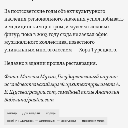
За постсоветские годы объект культурного
наследия регионального значения успел побывать
и медицинским центром, и музеем восковых
фигур, пока в 2003 году сюда не заехал офис
музыкального коллектива, известного
уникальным многоголосием — Хора Турецкого.
Недавно в здании прошла реставрация.
Фото: Максим Мухин, Государственный научно-
исследовательский музей архитектуры имени А.
В. Щусева/pasyvu.com, семейный архив Анатолия
Забелина/pastvu.com
История каменного строения в Мещанской слободе —
ампир
Дом недели
модерн
особняк Свечиной — Циммерман — Моргунова
проспект Мира