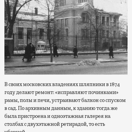
В своих московских владениях шляпники в 1874
году делают ремонт: «исправляют починками»
рамы, полы и печи, устраивают балкон со спуском
в сад. По архивным данным, к зданию тогда же
была пристроена и одноэтажная галерея на
столбах с двухэтажной ретирадой, то есть
уборной.