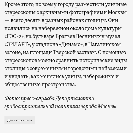
Кроме этого, по всему городу разместили уличные
стереоскопы с архивными фотографиями Москвы
— всего десять в разных районах столицы. Они
появились на набережной около дома культуры
«ГЭС-2», на бульваре Братьев Весниных у музея
«ЗИЛАРТ», у стадиона «Динамо», в Нагатинском
затоне, на площади Тверской заставы. С помощью
стереоскопов можно сравнить исторические виды
столицы с современными городскими пейзажами
и увидеть, как менялись улицы, набережные и
общественные пространства.
Фото: пресс-служба Департамента
градостроительной политики города Москвы
В этом году профессиональный праздник День строи
День строителя