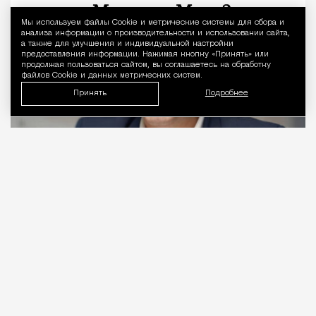
Мы используем файлы Сookie и метрические системы для сбора и
Уведомление 
анализа информации о производительности и использовании сайта,
а также для улучшения и индивидуальной настройки
предоставления информации. Нажимая кнопку «Принять» или
продолжая пользоваться сайтом, вы соглашаетесь на обработку
файлов Cookie и данных метрических систем.
Принять
Подробнее
06.08.2026
2 мин. чтения
Видео с репликой из интервью народного
избранника блогеру Амирану Сардарову
быстро
разошлось
по сети — вероятно, не в
последнюю очередь из-за жизнерадостного,
заливистого смеха, которым он сопровождает свою
констатацию. Отсмеявшись, он уточняет, что это