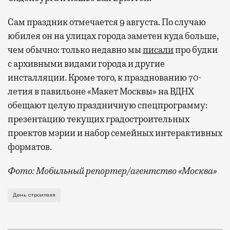
Сам праздник отмечается 9 августа. По случаю
юбилея он на улицах города заметен куда больше,
чем обычно: только недавно мы
писали
про будки
с архивными видами города и другие
инсталляции. Кроме того, к празднованию 70-
летия в павильоне «Макет Москвы» на ВДНХ
обещают целую праздничную спецпрограмму:
презентацию текущих градостроительных
проектов мэрии и набор семейных интерактивных
форматов.
Фото: Мобильный репортер/агентство «Москва»
Это каска в фирменных цветах департамента строит
День строителя