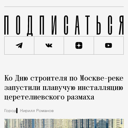
Реклама
Редакция Москвич Mag
Ко Дню строителя по Москве-реке
Город
запустили плавучую инсталляцию
церетелиевского размаха
Город
Кирилл Романов