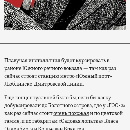
Плавучая инсталляция будет курсировать в
районе Южного речного вокзала — там как раз
сейчас строят станцию метро «Южный порт»
Люблинско-Дмитровской линии.
Еще концептуальней было бы, если бы каску
добуксировали до Болотного острова, где у «ГЭС-2»
как раз сейчас стоит
очень похожая
и по цветовой
гамме, и по габаритам «Садовая лопатка» Класа
Олденбурга и Кошье ван Брюгген.