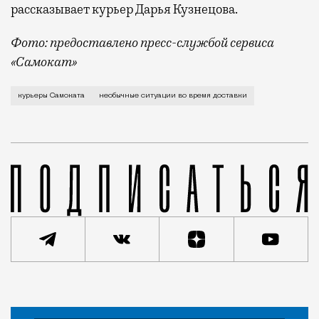
рассказывает курьер Дарья Кузнецова.
Фото: предоставлено пресс-службой сервиса
«Самокат»
Год назад мы разговаривали с московскими курьерам
курьеры Самоката
необычные ситуации во время доставки
Статья
Редакция Москвич Mag