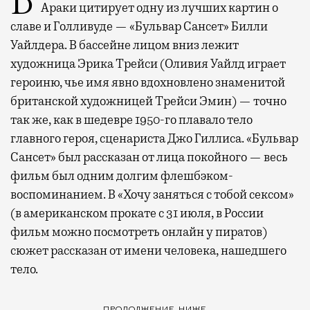
В первой же сцене своего нового фильма Грегг
Араки цитирует одну из лучших картин о
славе и Голливуде — «Бульвар Сансет» Билли
Уайлдера. В бассейне лицом вниз лежит
художница Эрика Трейси (Оливия Уайлд играет
героиню, чье имя явно вдохновлено знаменитой
британской художницей Трейси Эмин) — точно
так же, как в шедевре 1950-го плавало тело
главного героя, сценариста Джо Гиллиса. «Бульвар
Сансет» был рассказан от лица покойного — весь
фильм был одним долгим флешбэком-
воспоминанием. В «Хочу заняться с тобой сексом»
(в американском прокате с 31 июля, в России
фильм можно посмотреть онлайн у пиратов)
сюжет рассказан от имени человека, нашедшего
тело.