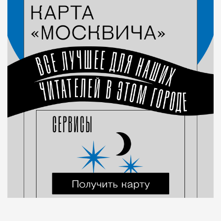
Город