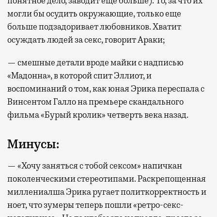
понятное дело, заводит еще больше). То, за что их
могли бы осудить окружающие, только еще
больше подзадоривает любовников. Хватит
осуждать людей за секс, говорит Араки;
— смешные детали вроде майки с надписью
«Мадонна», в которой спит Эллиот, и
воспоминаний о том, как юная Эрика переспала с
Винсентом Галло на премьере скандального
фильма «Бурый кролик» четверть века назад.
Минусы:
— «Хочу заняться с тобой сексом» напичкан
поколенческими стереотипами. Раскрепощенная
миллениалша Эрика ругает политкорректность и
ноет, что зумеры теперь пошли «ретро-секс-