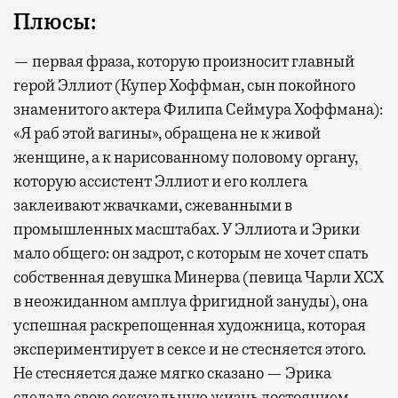
Плюсы:
— первая фраза, которую произносит главный
герой Эллиот (Купер Хоффман, сын покойного
знаменитого актера Филипа Сеймура Хоффмана):
«Я раб этой вагины», обращена не к живой
женщине, а к нарисованному половому органу,
которую ассистент Эллиот и его коллега
заклеивают жвачками, сжеванными в
промышленных масштабах. У Эллиота и Эрики
мало общего: он задрот, с которым не хочет спать
собственная девушка Минерва (певица Чарли XCX
в неожиданном амплуа фригидной зануды), она
успешная раскрепощенная художница, которая
экспериментирует в сексе и не стесняется этого.
Не стесняется даже мягко сказано — Эрика
сделала свою сексуальную жизнь достоянием