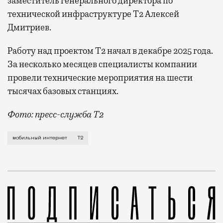
заместитель генерального директора по
технической инфраструктуре Т2 Алексей
Дмитриев.
Работу над проектом Т2 начал в декабре 2025 года.
За несколько месяцев специалисты компании
провели технические мероприятия на шести
тысячах базовых станциях.
Фото: пресс-служба Т2
Мобильный оператор Т2 завершил работы по увеличе
мобильный интернет
Т2