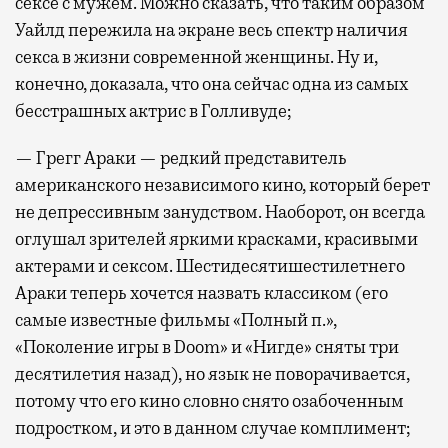
сексе с мужем. Можно сказать, что таким образом
Уайлд пережила на экране весь спектр наличия
секса в жизни современной женщины. Ну и,
конечно, доказала, что она сейчас одна из самых
бесстрашных актрис в Голливуде;
— Грегг Араки — редкий представитель
американского независимого кино, который берет
не депрессивным занудством. Наоборот, он всегда
оглушал зрителей яркими красками, красивыми
актерами и сексом. Шестидесятишестилетнего
Араки теперь хочется назвать классиком (его
самые известные фильмы «Полный п.»,
«Поколение игры в Doom» и «Нигде» сняты три
десятилетия назад), но язык не поворачивается,
потому что его кино словно снято озабоченным
подростком, и это в данном случае комплимент;