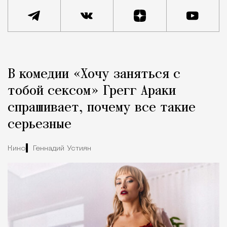
Реклама
Редакция Москвич Mag
В комедии «Хочу заняться с
Город
тобой сексом» Грегг Араки
спрашивает, почему все такие
серьезные
Кино
Геннадий Устиян