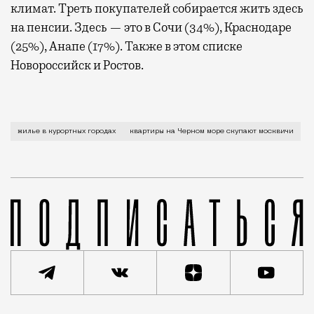
климат. Треть покупателей собирается жить здесь
на пенсии. Здесь — это в Сочи (34%), Краснодаре
(25%), Анапе (17%). Также в этом списке
Новороссийск и Ростов.
Москвичи скупают все жилье в курортных городах — 
жилье в курортных городах
квартиры на Черном море скупают москвичи