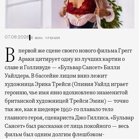
07.08.2026
4 мин. чтения
В первой же сцене своего нового фильма Грегг
Араки цитирует одну из лучших картин о
славе и Голливуде — «Бульвар Сансет» Билли
Уайлдера. В бассейне лицом вниз лежит
художница Эрика Трейси (Оливия Уайлд играет
героиню, чье имя явно вдохновлено знаменитой
британской художницей Трейси Эмин) — точно
так же, как в шедевре 1950-го плавало тело
главного героя, сценариста Джо Гиллиса. «Бульвар
Сансет» был рассказан от лица покойного — весь
фильм был одним долгим флешбэком-