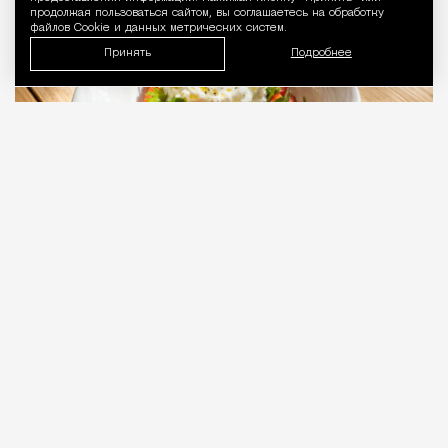
продолжая пользоваться сайтом, вы соглашаетесь на обработку
файлов Cookie и данных метрических систем.
Принять
Подробнее
07.08.2026
3 мин. чтения
Настоящая итальянская ферма и кафе при
ней Fattoria Marian находятся довольно
далеко от Москвы — в Клинском районе, в деревне
Семенково, но фермеры только что открыли кафе
с тем же названием в ЖК «Крылья» на улице
Лобачевского, 120, корп. 1. В Fattoria Marian и за