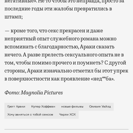
негативные». Не то чтобы это неправда, просто за
последние годы эти жалобы превратились в
штамп;
— кроме того, что секс прекрасен и даже
неприятный опыт служебного романа можно
вспоминать с благодарностью, Араки сказать
нечего. А разве прелесть сексуального опыта не в
том, чтобы помимо прочего и поумнеть? С другой
стороны, Араки изначально отметил бы этот упрек
в поверхностности как проявление «нед**ба».
Фото: Magnolia Pictures
В первой же сцене своего нового фильма Грегг Арак
Грегг Араки
Купер Хоффман
новые фильмы
Оливия Уайлд
Хочу заняться с тобой сексом
Чарли XCX