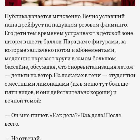
Публика узнается мгновенно. Вечно уставший
папа дрейфует на надувном розовом фламинго.
Его дети тем временем устраивают в детской зоне
шторм в шесть баллов. Пара дам с фигурами, за
которые заплачено потом и абонементами,
медленно нарезает круги в самом большом
бассейне, обсуждая, что биоревитализация летом
— деньги на ветер. На лежаках в тени — студентки
с местными лимонадами (их в меню тут больше
пяти видов, и они действительно хороши) и
вечной темой:
— Он мне пишет: «Как дела?» Как дела! После
всего.
— Не отвечай.