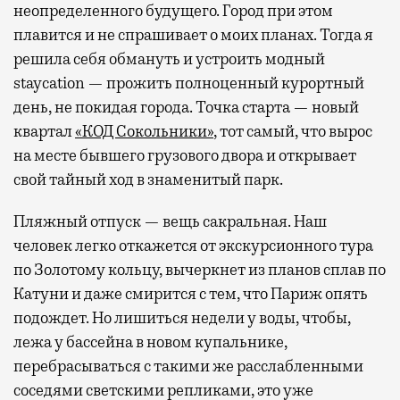
неопределенного будущего. Город при этом
плавится и не спрашивает о моих планах. Тогда я
решила себя обмануть и устроить модный
staycation — прожить полноценный курортный
день, не покидая города. Точка старта — новый
квартал
«КОД Сокольники»
, тот самый, что вырос
на месте бывшего грузового двора и открывает
свой тайный ход в знаменитый парк.
Пляжный отпуск — вещь сакральная. Наш
человек легко откажется от экскурсионного тура
по Золотому кольцу, вычеркнет из планов сплав по
Катуни и даже смирится с тем, что Париж опять
подождет. Но лишиться недели у воды, чтобы,
лежа у бассейна в новом купальнике,
перебрасываться с такими же расслабленными
соседями светскими репликами, это уже