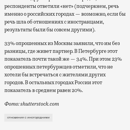
респонденты ответили «нет» (подчеркнем, речь
именно о российских городах — возможно, если бы
речь шла об отношениях с иностранцами,
результаты были бы совсем другими).
33% опрошенных из Москвы заявили, что им без
разницы, где живет партнер. В Петербурге этот
показатель почти такой же — 34%. При этом 23%
опрошенных петербуржцев отметили, что не
хотели бы встречаться с жителями других
городов. В остальных городах России этот
показатель в среднем равен 20%.
Фото: shutterstock.com
Даже не будем пытаться начинать разговор о том, к
отношения с иногородними