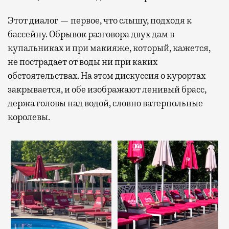
Этот диалог — первое, что слышу, подходя к
бассейну. Обрывок разговора двух дам в
купальниках и при макияже, который, кажется,
не пострадает от воды ни при каких
обстоятельствах. На этом дискуссия о курортах
закрывается, и обе изображают ленивый брасс,
держа головы над водой, словно ватерпольные
королевы.