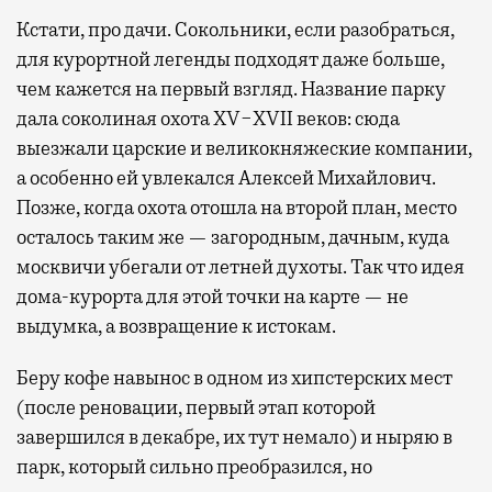
Кстати, про дачи. Сокольники, если разобраться,
для курортной легенды подходят даже больше,
чем кажется на первый взгляд. Название парку
дала соколиная охота XV−XVII веков: сюда
выезжали царские и великокняжеские компании,
а особенно ей увлекался Алексей Михайлович.
Позже, когда охота отошла на второй план, место
осталось таким же — загородным, дачным, куда
москвичи убегали от летней духоты. Так что идея
дома-курорта для этой точки на карте — не
выдумка, а возвращение к истокам.
Беру кофе навынос в одном из хипстерских мест
(после реновации, первый этап которой
завершился в декабре, их тут немало) и ныряю в
парк, который сильно преобразился, но