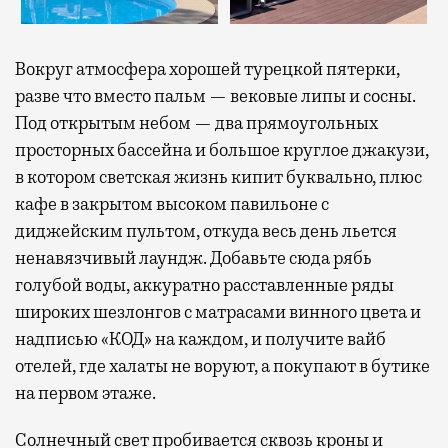
Вокруг атмосфера хорошей турецкой пятерки,
разве что вместо пальм — вековые липы и сосны.
Под открытым небом — два прямоугольных
просторных бассейна и большое круглое джакузи,
в котором светская жизнь кипит буквально, плюс
кафе в закрытом высоком павильоне с
диджейским пультом, откуда весь день льется
ненавязчивый лаундж. Добавьте сюда рябь
голубой воды, аккуратно расставленные ряды
широких шезлонгов с матрасами винного цвета и
надписью «КОД» на каждом, и получите вайб
отелей, где халаты не воруют, а покупают в бутике
на первом этаже.
Солнечный свет пробивается сквозь кроны и