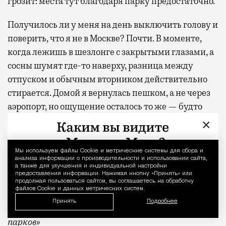
грозит: места тут благодаря парку предостаточно.
Получилось ли у меня на день выключить голову и
поверить, что я не в Москве? Почти. В моменте,
когда лежишь в шезлонге с закрытыми глазами, а
сосны шумят где-то наверху, разница между
отпуском и обычным вторником действительно
стирается. Домой я вернулась пешком, а не через
аэропорт, но ощущение осталось то же — будто
только что откуда-то издалека приехала
×
отдохнувшей.
Мы используем файлы Сookie и метрические системы для сбора и
Уведомление 
С проектной декларацией можно ознакомиться по
анализа информации о производительности и использовании сайта,
а также для улучшения и индивидуальной настройки
ссылке
.
предоставления информации. Нажимая кнопку «Принять» или
продолжая пользоваться сайтом, вы соглашаетесь на обработку
файлов Cookie и данных метрических систем.
Фото:
пресс-служба девелоперской компании
Принять
Подробнее
«Новая Эра» и пресс-служба АНО «Развитие
парков»