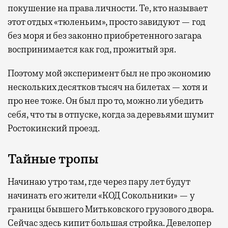
покушение на права личности. Те, кто называет
этот отдых «тюленьим», просто завидуют — год
без моря и без законно приобретенного загара
воспринимается как год, прожитый зря.
Поэтому мой эксперимент был не про экономию
нескольких десятков тысяч на билетах — хотя и
про нее тоже. Он был про то, можно ли убедить
себя, что ты в отпуске, когда за деревьями шумит
Ростокинский проезд.
Тайные тропы
Начинаю утро там, где через пару лет будут
начинать его жители «КОД Сокольники» — у
границы бывшего Митьковского грузового двора.
Сейчас здесь кипит большая стройка. Девелопер