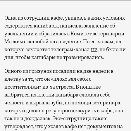
Одна из сотрудниц кафе, увидев, в каких условиях
содержатся капибары, написала заявление об
увольнении и обратилась в Комитет ветеринарии
Москвы с жалобой на заведение. По ее словам, на
которые ссылается телеграм-канал
112
, не было ни
Современный путешественник часто берет
дня, чтобы капибары не травмировались.
с собой не только чемодан, но и ноутбук.
А ожидание рейса все чаще превращается
Одного из грызунов посадили на две недели в
не в потерянное время, а в возможность
клетку за то, что он «плохо вел себя с
спокойно закончить дела или спланировать
посетителями» из-за стресса. В попытке
активности в путешествии, например
выбраться из клетки капибара сломала себе
забронировать нужные билеты и рестораны.
челюсть и вырвала зубы, но помощи ветеринара,
который должен регулярно дежурить в кафе, она
так не и дождалась. Экс-сотрудница также
Бизнес-зал становится местом, где можно
утверждает, что у хозяев кафе нет документов на