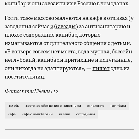
провести переговоры, поработать или просто
капибар и они завозили их в Россию в чемоданах.
выпить кофе, наблюдая сквозь панорамные
окна за тем, как взлетают и садятся
Гости тоже массово жалуются на кафе в отзывах (у
самолеты. В Москве нет недостатка
заведения сейчас
2,6 звезды
) за антисанитарию и
в лаунжах. В аэропортах их обычно
плохое содержание капибар, которые
несколько — в разных зонах воздушных
изматываются от длительного общения с детьми.
гаваней. На некоторых вокзалах — тоже.
«В вольере совсем нет места, вода мутная, бассейн
Лаунжи доступны на Ленинградском,
неглубокий, капибары притихшие и испуганные,
Павелецком, Казанском, Ярославском
они никогда не адаптируются», —
пишет
одна из
и Курском вокзалах.
Попасть в бизнес-залы
посетительниц.
могут держатели карт Mir Supreme. Причем
не только в столице. Всего доступно более
Фото: t.me/ENews112
1000 бизнес-залов по всему миру.
С момента открытия нового контактного кафе с капи
жалобы
жестокое обращение с животными
заявление
капибары
кафе
кафе с капибарами
клетки
сотрудники