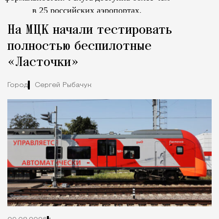
в 25 российских аэропортах.
Tcпециальный проектКаждый москвич знает — отпуск нач
На МЦК начали тестировать
полностью беспилотные
«Ласточки»
Город
Сергей Рыбачук