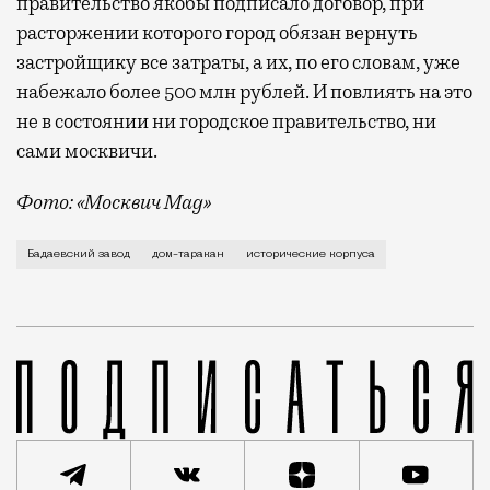
правительство якобы подписало договор, при
расторжении которого город обязан вернуть
застройщику все затраты, а их, по его словам, уже
набежало более 500 млн рублей. И повлиять на это
не в состоянии ни городское правительство, ни
сами москвичи.
Фото: «Москвич Mag»
О документе узнал «Архнадзор» — новый дом надстро
Бадаевский завод
дом-таракан
исторические корпуса