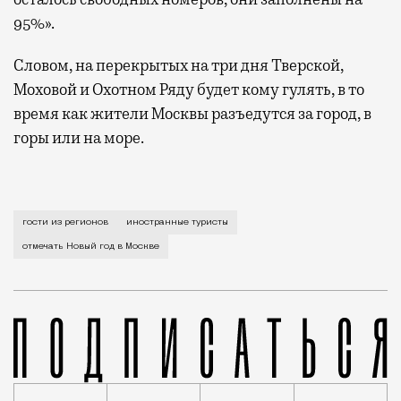
95%».
Словом, на перекрытых на три дня Тверской,
Моховой и Охотном Ряду будет кому гулять, в то
время как жители Москвы разъедутся за город, в
горы или на море.
Одна за другой сегодня появляются новости о том, 
гости из регионов
иностранные туристы
отмечать Новый год в Москве