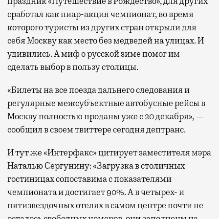
праздник «Путешествие в Рождество», для других
сработал как пиар-акция чемпионат, во время
которого туристы из других стран открыли для
себя Москву как место без медведей на улицах. И
удивились. А миф о русской зиме помог им
сделать выбор в пользу столицы.
«Билеты на все поезда дальнего следования и
регулярные межсубъектные автобусные рейсы в
Москву полностью проданы уже с 20 декабря», —
сообщил в своем твиттере сегодня дептранс.
И тут же «Интерфакс» цитирует заместителя мэра
Наталью Сергунину: «Загрузка в столичных
гостиницах сопоставима с показателями
чемпионата и достигает 90%. А в четырех- и
пятизвездочных отелях в самом центре почти не
осталось свободных номеров, они заполнены на