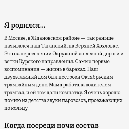
Я родился…
В Москве, в Ждановском районе — так раньше
назывался наш Таганский, на Верхней Хохловке.
Это на пересечении Окружной железной дороги и
Современный путешественник часто берет
ветки Курского направления. Самые первые
с собой не только чемодан, но и ноутбук.
воспоминания — жизнь в бараках. Наш
А ожидание рейса все чаще превращается
двухэтажный дом был построен Октябрьским
не в потерянное время, а в возможность
трамвайным депо. Мама работала водителем
спокойно закончить дела или спланировать
трамвая, и ей там дали комнатку. Я очень хорошо
активности в путешествии, например
помню из детства звуки паровозов, проезжающих
забронировать нужные билеты и рестораны.
по кольцу.
Когда посреди ночи состав