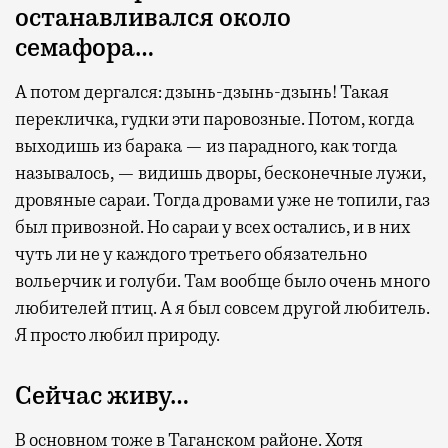
Бизнес-зал становится местом, где можно
останавливался около
провести переговоры, поработать или просто
семафора…
выпить кофе, наблюдая сквозь панорамные
окна за тем, как взлетают и садятся
А потом дергался: дзынь-дзынь-дзынь! Такая
самолеты. В Москве нет недостатка
перекличка, гудки эти паровозные. Потом, когда
в лаунжах. В аэропортах их обычно
выходишь из барака — из парадного, как тогда
несколько — в разных зонах воздушных
называлось, — видишь дворы, бесконечные лужи,
гаваней. На некоторых вокзалах — тоже.
дровяные сараи. Тогда дровами уже не топили, газ
Лаунжи доступны на Ленинградском,
был привозной. Но сараи у всех остались, и в них
Павелецком, Казанском, Ярославском
чуть ли не у каждого третьего обязательно
и Курском вокзалах.
Попасть в бизнес-залы
вольерчик и голуби. Там вообще было очень много
могут держатели карт Mir Supreme. Причем
любителей птиц. А я был совсем другой любитель.
не только в столице. Всего доступно более
Я просто любил природу.
1000 бизнес-залов по всему миру.
Сейчас живу…
В основном тоже в Таганском районе. Хотя