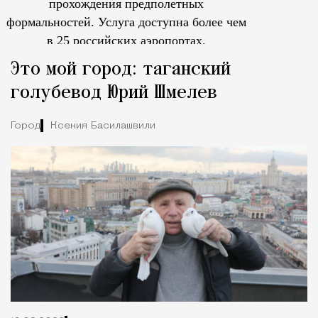
прохождения предполетных
формальностей.
Услуга доступна более чем
в 25 российских аэропортах.
Tcпециальный проектКаждый москвич знает — отпуск нач
Это мой город: таганский
голубевод Юрий Шмелев
Город
Ксения Басилашвили