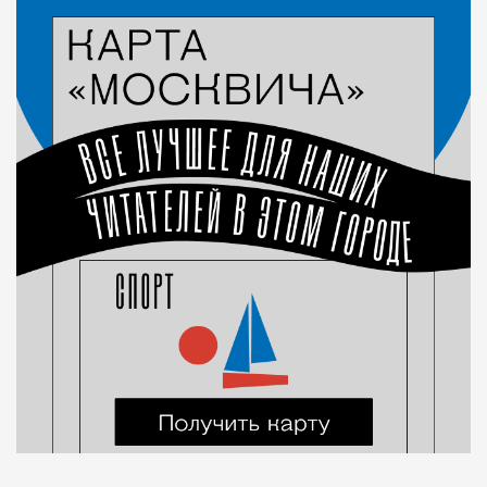
Город