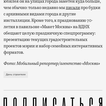
юбилея он на улицах города заметен куда больше,
чем обычно: только недавно мы
писали
про будки
с архивными видами города и другие
инсталляции. Кроме того, к празднованию 70-
летия в павильоне «Макет Москвы» на ВДНХ
обещают целую праздничную спецпрограмму:
презентацию текущих градостроительных
проектов мэрии и набор семейных интерактивных
форматов.
Фото: Мобильный репортер/агентство «Москва»
Это каска в фирменных цветах департамента строит
День строителя