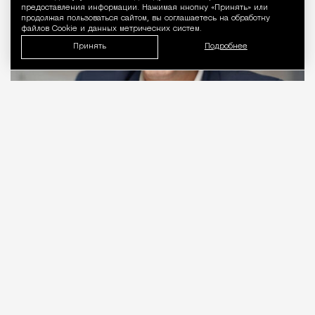
предоставления информации. Нажимая кнопку «Принять» или
продолжая пользоваться сайтом, вы соглашаетесь на обработку
файлов Cookie и данных метрических систем.
Принять
Подробнее
06.08.2026
2 мин. чтения
Видео с репликой из интервью народного
избранника блогеру Амирану Сардарову
быстро
разошлось
по сети — вероятно, не в
последнюю очередь из-за жизнерадостного,
заливистого смеха, которым он сопровождает свою
констатацию. Отсмеявшись, он уточняет, что это
смех сквозь слезы: «В Москве это 100%
невозможно, а в регионах еще хуже. Ни ставку в