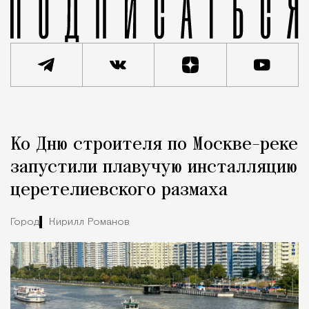
Реклама
Редакция Москвич Mag
Ко Дню строителя по Москве-реке
Город
запустили плавучую инсталляцию
церетелиевского размаха
Город
Кирилл Романов