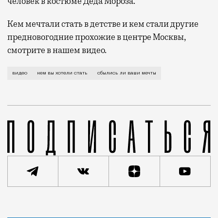
человек в костюме Деда Мороза.
Кем мечтали стать в детстве и кем стали другие
предновогодние прохожие в центре Москвы,
смотрите в нашем видео.
Перед праздниками «Москвич Mag» решил выйти с каме
видео
кем вы хотели стать
сбылись ли ваши мечты
Статья
Редакция Москвич Mag