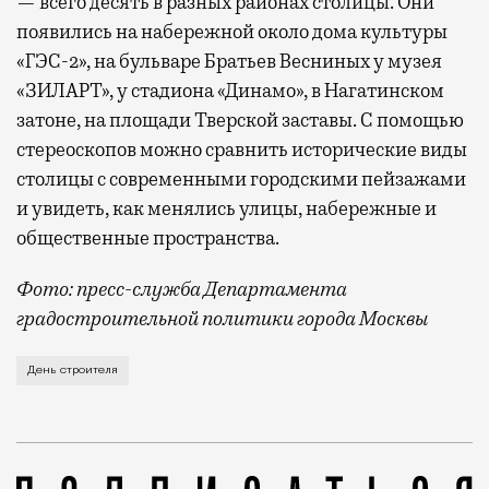
— всего десять в разных районах столицы. Они
появились на набережной около дома культуры
«ГЭС-2», на бульваре Братьев Весниных у музея
«ЗИЛАРТ», у стадиона «Динамо», в Нагатинском
затоне, на площади Тверской заставы. С помощью
стереоскопов можно сравнить исторические виды
столицы с современными городскими пейзажами
и увидеть, как менялись улицы, набережные и
общественные пространства.
Фото: пресс-служба Департамента
градостроительной политики города Москвы
В этом году профессиональный праздник День строи
День строителя