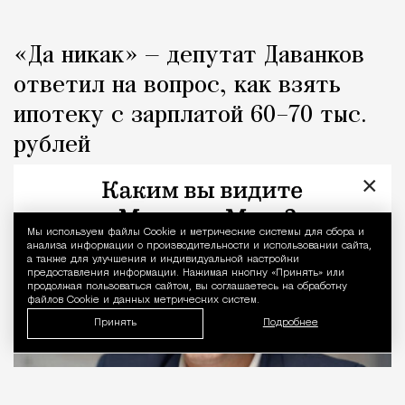
«Да никак» — депутат Даванков
ответил на вопрос, как взять
ипотеку с зарплатой 60–70 тыс.
рублей
×
Город
Кирилл Романов
Мы используем файлы Сookie и метрические системы для сбора и
Уведомление 
анализа информации о производительности и использовании сайта,
а также для улучшения и индивидуальной настройки
предоставления информации. Нажимая кнопку «Принять» или
продолжая пользоваться сайтом, вы соглашаетесь на обработку
файлов Cookie и данных метрических систем.
Принять
Подробнее