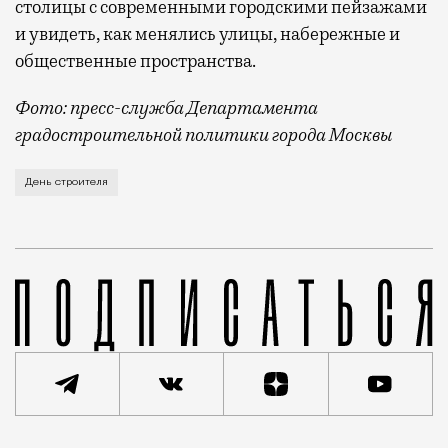
столицы с современными городскими пейзажами
и увидеть, как менялись улицы, набережные и
общественные пространства.
Фото: пресс-служба Департамента
градостроительной политики города Москвы
В этом году профессиональный праздник День строи
День строителя