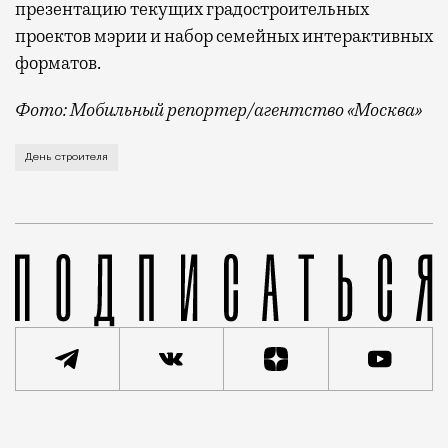
презентацию текущих градостроительных
проектов мэрии и набор семейных интерактивных
форматов.
Фото: Мобильный репортер/агентство «Москва»
Это каска в фирменных цветах департамента строит
День строителя