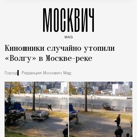
МОСКВИЧ
MAG
Введите ключевые слова для поиска статей
Киношники случайно утопили
«Волгу» в Москве-реке
Город
Редакция Москвич Mag