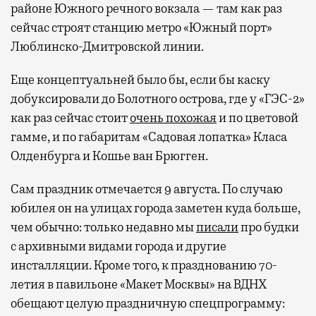
районе Южного речного вокзала — там как раз
сейчас строят станцию метро «Южный порт»
Люблинско-Дмитровской линии.
Еще концептуальней было бы, если бы каску
добуксировали до Болотного острова, где у «ГЭС-2»
как раз сейчас стоит
очень похожая
и по цветовой
гамме, и по габаритам «Садовая лопатка» Класа
Олденбурга и Кошье ван Брюгген.
Сам праздник отмечается 9 августа. По случаю
юбилея он на улицах города заметен куда больше,
чем обычно: только недавно мы
писали
про будки
с архивными видами города и другие
инсталляции. Кроме того, к празднованию 70-
летия в павильоне «Макет Москвы» на ВДНХ
обещают целую праздничную спецпрограмму: