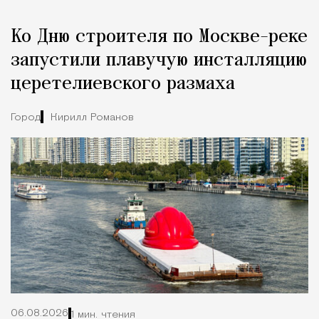
Реклама
Редакция Москвич Mag
Ко Дню строителя по Москве-реке
Город
запустили плавучую инсталляцию
церетелиевского размаха
Город
Кирилл Романов
06.08.2026
1 мин. чтения