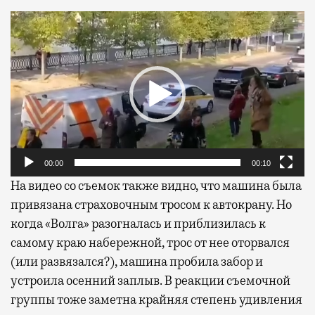
Видеоплеер
00:00
00:10
На видео со съемок также видно, что машина была
привязана страховочным тросом к автокрану. Но
когда «Волга» разогналась и приблизилась к
самому краю набережной, трос от нее оторвался
(или развязался?), машина пробила забор и
устроила осенний заплыв. В реакции съемочной
группы тоже заметна крайняя степень удивления