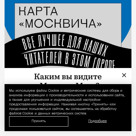
Город
×
Мы используем файлы Сookie и метрические системы для сбора и
Уведомление 
анализа информации о производительности и использовании сайта,
а также для улучшения и индивидуальной настройки
предоставления информации. Нажимая кнопку «Принять» или
продолжая пользоваться сайтом, вы соглашаетесь на обработку
файлов Cookie и данных метрических систем.
Принять
Подробнее