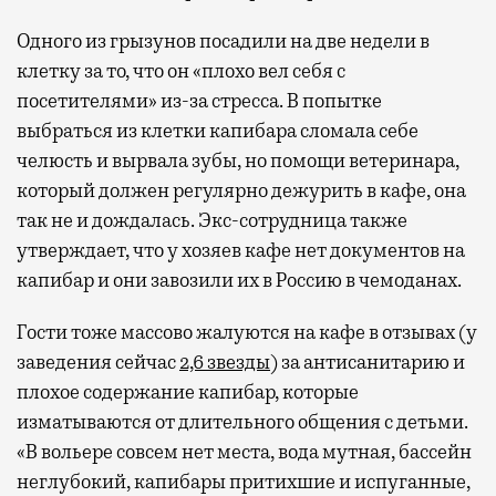
с собой не только чемодан, но и ноутбук.
А ожидание рейса все чаще превращается
Одного из грызунов посадили на две недели в
не в потерянное время, а в возможность
клетку за то, что он «плохо вел себя с
спокойно закончить дела или спланировать
посетителями» из-за стресса. В попытке
активности в путешествии, например
выбраться из клетки капибара сломала себе
забронировать нужные билеты и рестораны.
челюсть и вырвала зубы, но помощи ветеринара,
который должен регулярно дежурить в кафе, она
так не и дождалась. Экс-сотрудница также
Бизнес-зал становится местом, где можно
утверждает, что у хозяев кафе нет документов на
провести переговоры, поработать или просто
капибар и они завозили их в Россию в чемоданах.
выпить кофе, наблюдая сквозь панорамные
окна за тем, как взлетают и садятся
Гости тоже массово жалуются на кафе в отзывах (у
самолеты. В Москве нет недостатка
заведения сейчас
2,6 звезды
) за антисанитарию и
в лаунжах. В аэропортах их обычно
плохое содержание капибар, которые
несколько — в разных зонах воздушных
изматываются от длительного общения с детьми.
гаваней. На некоторых вокзалах — тоже.
«В вольере совсем нет места, вода мутная, бассейн
Лаунжи доступны на Ленинградском,
неглубокий, капибары притихшие и испуганные,