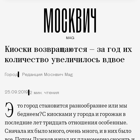
МОСКВИЧ
MAG
Введите ключевые слова для поиска статей
Киоски возвращаются — за год их
количество увеличилось вдвое
Город
Редакция Москвич Mag
25.09.2019
2 мин. чтения
Это город становится разнообразнее или мы
беднеем?
С киосками у города и горожан в
последние лет тридцать отношения особенные.
Сначала их было много, очень много, и в них было
все. Потом Лужков начал их планомерно сносить и