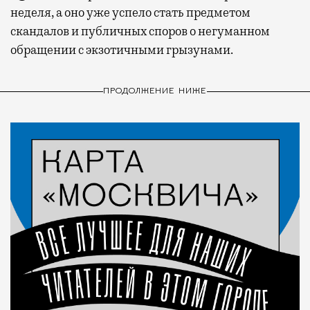
неделя, а оно уже успело стать предметом
скандалов и публичных споров о негуманном
обращении с экзотичными грызунами.
ПРОДОЛЖЕНИЕ НИЖЕ