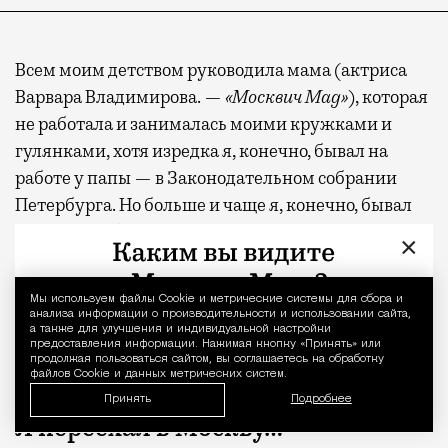
Всем моим детством руководила мама (актриса
Варвара Владимирова. —
«Москвич Mag»
), которая
не работала и занималась моими кружками и
гулянками, хотя изредка я, конечно, бывал на
работе у папы — в Законодательном собрании
Петербурга. Но больше и чаще я, конечно, бывал
на улице Рубинштейна, где по-прежнему живет
×
бабушка. Хотя бывал не только в центре: еще один
мой район — проспект Просвещения, где жили
Мы используем файлы Сookie и метрические системы для сбора и
Уведомление 
бабушка с дедушкой по отцовской линии, к ним
анализа информации о производительности и использовании сайта,
а также для улучшения и индивидуальной настройки
меня, конечно, частенько отвозили, и я исследовал
предоставления информации. Нажимая кнопку «Принять» или
продолжая пользоваться сайтом, вы соглашаетесь на обработку
Просвет.
файлов Cookie и данных метрических систем.
Принять
Подробнее
Я переехал в Москву…