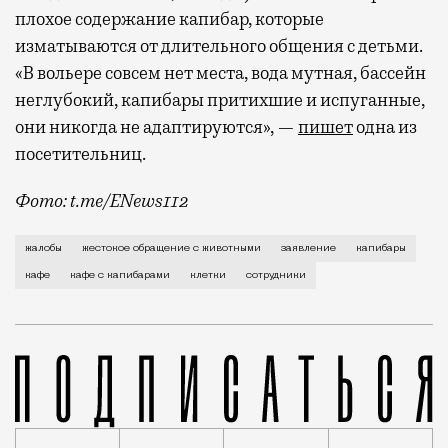
плохое содержание капибар, которые
изматываются от длительного общения с детьми.
«В вольере совсем нет места, вода мутная, бассейн
неглубокий, капибары притихшие и испуганные,
они никогда не адаптируются», —
пишет
одна из
посетительниц.
Фото: t.me/ENews112
С момента открытия нового контактного кафе с капи
жалобы
жестокое обращение с животными
заявление
капибары
кафе
кафе с капибарами
клетки
сотрудники