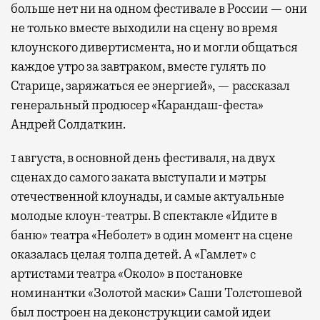
больше нет ни на одном фестивале в России — они
не только вместе выходили на сцену во время
клоунского дивертисмента, но и могли общаться
каждое утро за завтраком, вместе гулять по
Старице, заряжаться ее энергией», — рассказал
генеральный продюсер «Карандаш-феста»
Андрей Солдаткин.
1 августа, в основной день фестиваля, на двух
сценах до самого заката выступали и мэтры
отечественной клоунады, и самые актуальные
молодые клоун-театры. В спектакле «Идите в
баню» театра «Неболет» в один момент на сцене
оказалась целая толпа детей. А «Гамлет» с
артистами театра «Около» в постановке
номинантки «Золотой маски» Саши Толстошевой
был построен на деконструкции самой идеи