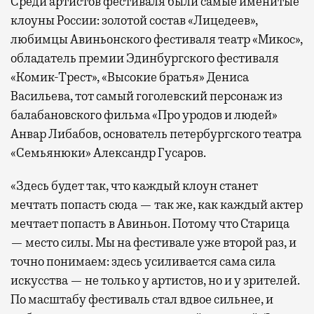
Среди артистов фестиваля были самые именитые
клоуны России: золотой состав «Лицедеев»,
любимцы Авиньонского фестиваля театр «Микос»,
обладатель премии Эдинбургского фестиваля
«Комик-Трест», «Высокие братья» Дениса
Васильева, тот самый гоголевский персонаж из
балабановского фильма «Про уродов и людей»
Анвар Либабов, основатель петербургского театра
«Семьянюки» Александр Гусаров.
«Здесь будет так, что каждый клоун станет
мечтать попасть сюда — так же, как каждый актер
мечтает попасть в Авиньон. Потому что Старица
— место силы. Мы на фестивале уже второй раз, и
точно понимаем: здесь усиливается сама сила
искусства — не только у артистов, но и у зрителей.
По масштабу фестиваль стал вдвое сильнее, и