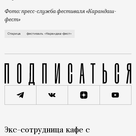
Фото: пресс-служба фестиваля «Карандаш-
фест»
В минувший уикенд маленькая Старица в Тверской об
Старица
фестиваль «Карандаш-фест»
Реклама
Редакция Москвич Mag
Экс-сотрудница кафе с
Город