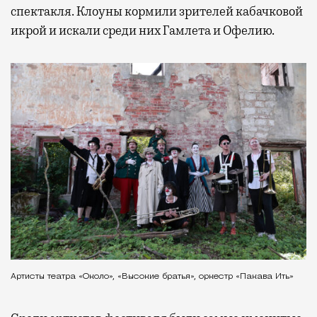
спектакля. Клоуны кормили зрителей кабачковой
икрой и искали среди них Гамлета и Офелию.
Артисты театра «Около», «Высокие братья», оркестр «Пакава Ить»