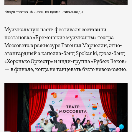
Клоун театра «Микос» во время кавалькады
Музыкальную часть фестиваля составили
постановка «Бременские музыканты» театра
Моссовета в режиссуре Евгения Марчелли, этно-
авангардный а капелла-бэнд Spokanki, джаз-бэнд
«Хоронько Оркестр» и инди-группа «Рубеж Веков»
— в финале, когда не танцевать было невозможно.