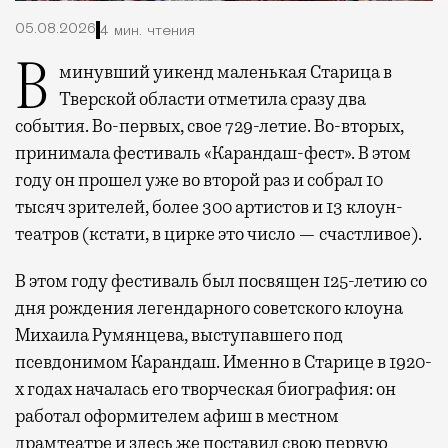
05.08.2026
4 мин. чтения
В минувший уикенд маленькая Старица в
Тверской области отметила сразу два
события. Во-первых, свое 729-летие. Во-вторых,
принимала фестиваль «Карандаш-фест». В этом
году он прошел уже во второй раз и собрал 10
тысяч зрителей, более 300 артистов и 13 клоун-
театров (кстати, в цирке это число — счастливое).
В этом году фестиваль был посвящен 125-летию со
дня рождения легендарного советского клоуна
Михаила Румянцева, выступавшего под
псевдонимом Карандаш. Именно в Старице в 1920-
х годах началась его творческая биография: он
работал оформителем афиш в местном
драмтеатре и здесь же поставил свою первую