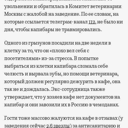
увольнении и обратилась в Комитет ветеринарии
Москвы с жалобой на заведение. По ее словам, на
которые ссылается телеграм-канал
112
, не было ни
дня, чтобы капибары не травмировались.
Одного из грызунов посадили на две недели в
клетку за то, что он «плохо вел себя с
посетителями» из-за стресса. В попытке
выбраться из клетки капибара сломала себе
челюсть и вырвала зубы, но помощи ветеринара,
который должен регулярно дежурить в кафе, она
так не и дождалась. Экс-сотрудница также
утверждает, что у хозяев кафе нет документов на
капибар и они завозили их в Россию в чемоданах.
Гости тоже массово жалуются на кафе в отзывах (у
заведения сейчас
2,6 звезды
) за антисанитарию и