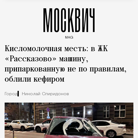
МОСКВИЧ
MAG
Введите ключевые слова для поиска статей
Кисломолочная месть: в ЖК
«Рассказово» машину,
припаркованную не по правилам,
облили кефиром
Город
Николай Спиридонов