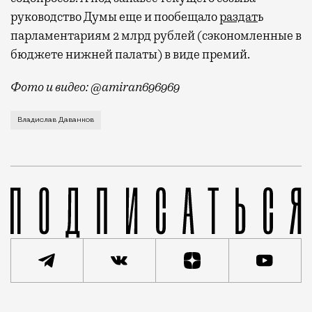
руководство Думы еще и пообещало
раздат
ь
парламентариям 2 млрд рублей (сэкономленные в
бюджете нижней палаты) в виде премий.
Фото и видео: @amiran696969
Видео с репликой из интервью народного избранника
Владислав Даванков