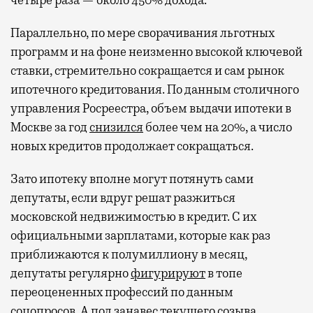
Параллельно, по мере сворачивания льготных
программ и на фоне неизменно высокой ключевой
ставки, стремительно сокращается и сам рынок
ипотечного кредитования. По данным столичного
управления Росреестра, объем выдачи ипотеки в
Москве за год
снизился
более чем на 20%, а число
новых кредитов продолжает сокращаться.
Зато ипотеку вполне могут потянуть сами
депутаты, если вдруг решат разжиться
московской недвижимостью в кредит. С их
официальными зарплатами, которые как раз
приближаются к полумиллиону в месяц,
депутаты регулярно
фигурируют
в топе
переоцененных профессий по данным
соцопросов. А под занавес текущего созыва