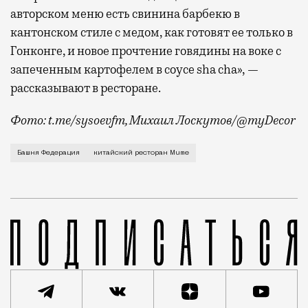
авторском меню есть свинина барбекю в
кантонском стиле с медом, как готовят ее только в
Гонконге, и новое прочтение говядины на воке с
запеченным картофелем в соусе sha cha», —
рассказывают в ресторане.
Фото: t.me/sysoevfm, Михаил Лоскутов/@myDecor
Стали известны сроки открытия нового ресторана Mu
Башня Федерация
китайский ресторан Mume