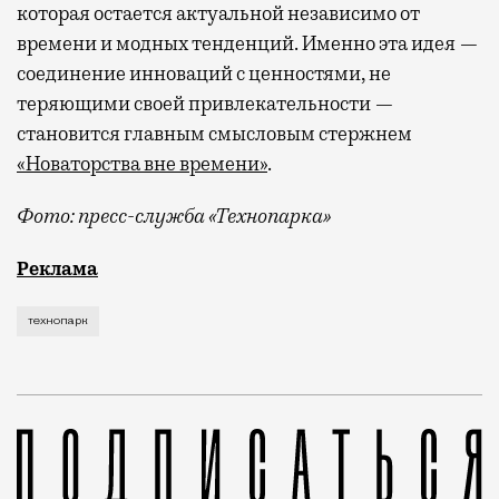
которая остается актуальной независимо от
времени и модных тенденций. Именно эта идея —
соединение инноваций с ценностями, не
теряющими своей привлекательности —
становится главным смысловым стержнем
«Новаторства вне времени»
.
Фото: пресс-служба «Технопарка»
Рекламные кампании техники редко выходят за рамк
Реклама
технопарк