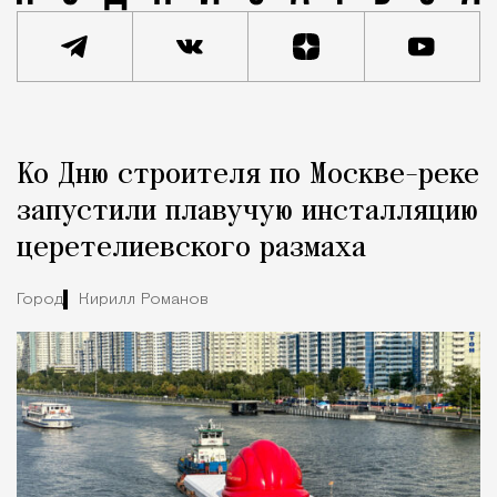
Реклама
Редакция Москвич Mag
Ко Дню строителя по Москве-реке
Город
запустили плавучую инсталляцию
церетелиевского размаха
Город
Кирилл Романов