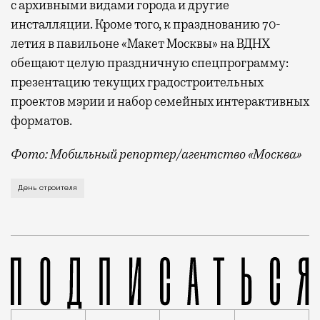
с архивными видами города и другие
инсталляции. Кроме того, к празднованию 70-
летия в павильоне «Макет Москвы» на ВДНХ
обещают целую праздничную спецпрограмму:
презентацию текущих градостроительных
проектов мэрии и набор семейных интерактивных
форматов.
Фото: Мобильный репортер/агентство «Москва»
Это каска в фирменных цветах департамента строит
День строителя