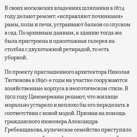
В своих московских владениях шляпники в 1874
году делают ремонт: «исправляют починками»
рамы, полы и печи, устраивают балкон со спуском
в сад. По архивным данным, к зданию тогда же
была пристроена и одноэтажная галерея на
столбах с двухэтажной ретирадой, то есть
уборной.
По проекту приглашенного архитектора Николая
Тютюнова в 1890-е годы на участке сооружаются
хозяйственные корпуса в неоготическом стиле. В
1902 году Циммерманы решают, что жилище
морально устарело и неплохо бы его переделать в
соответствии с новой модой. Призвав на помощь
гражданского инженера Александра
Гребенщикова, купеческое семейство приступило