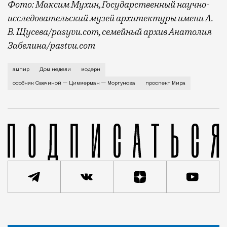
Фото: Максим Мухин, Государственный научно-
исследовательский музей архитектуры имени А.
В. Щусева/pasyvu.com, семейный архив Анатолия
Забелина/pastvu.com
История каменного строения в Мещанской слободе —
ампир
Дом недели
модерн
особняк Свечиной — Циммерман — Моргунова
проспект Мира
Статья
Евгения Гершкович