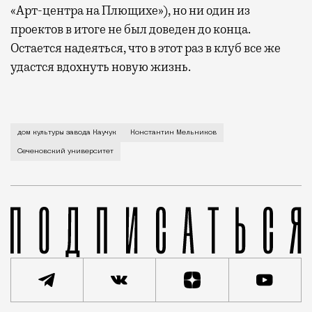
«Арт-центра на Плющихе»), но ни один из
проектов в итоге не был доведен до конца.
Остается надеяться, что в этот раз в клуб все же
удастся вдохнуть новую жизнь.
Место будет использоваться как центр сближения ст
дом культуры завода Каучук
Константин Мельников
Сеченовский университет