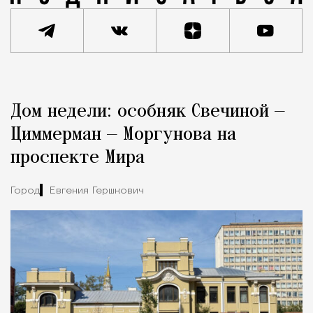
Реклама
Редакция Москвич Mag
Дом недели: особняк Свечиной —
Город
Циммерман — Моргунова на
проспекте Мира
Город
Евгения Гершкович