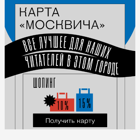
Город