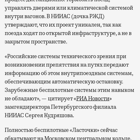
управлять дверями или климатической системой
Бизнес-зал становится местом, где можно
внутри вагонов. В НИИАС (дочка РЖД)
провести переговоры, поработать или просто
утверждают, что их проект уникален, так как
выпить кофе, наблюдая сквозь панорамные
окна за тем, как взлетают и садятся
поезда ходят по открытой инфраструктуре, а не в
самолеты. В Москве нет недостатка
закрытом пространстве.
в лаунжах. В аэропортах их обычно
«Российские системы технического зрения при
несколько — в разных зонах воздушных
возникновении препятствия на путях передают
гаваней. На некоторых вокзалах — тоже.
информацию об этом внутрипоездным системам,
Лаунжи доступны на Ленинградском,
обеспечивающим автоматическую остановку.
Павелецком, Казанском, Ярославском
и Курском вокзалах.
Попасть в бизнес-залы
Зарубежные беспилотные системы этим навыком
могут держатели карт Mir Supreme. Причем
не обладают», — цитирует «
РИА Новости
»
не только в столице. Всего доступно более
замгендиректора Петербургского филиала
1000 бизнес-залов по всему миру.
НИИАС Сергея Кудряшова.
Полностью беспилотные «Ласточки» сейчас
обкатывают на Московском центральном кольце.