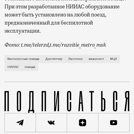
При этом разработанное НИИАС оборудование
может быть установлено на любой поезд,
предназначенный для беспилотной
эксплуатации.
Фото: t.me/telerzd,t.me/razvitie_metro_msk
Новые поезда работают на четвертом уровне автома
беспилотные поезда
Диспетчер
Ласточки
машинист
МЦК
НИИАС
поезда