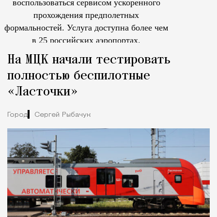
воспользоваться сервисом ускоренного
прохождения предполетных
формальностей.
Услуга доступна более чем
в 25 российских аэропортах.
Tcпециальный проектКаждый москвич знает — отпуск нач
На МЦК начали тестировать
полностью беспилотные
«Ласточки»
Город
Сергей Рыбачук