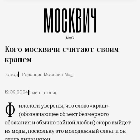
МОСКВИЧ
MAG
Введите ключевые слова для поиска статей
Кого москвичи считают своим
крашем
Город
Редакция Москвич Mag
12.09.2024
1 мин. чтения
Филологи уверены, что слово «краш»
(обозначающее объект безмерного
обожания и обычно тайной любви) скоро выйдет
из моды, поскольку это молодежный сленг и он
очень динамичен.