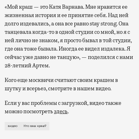
«Мой краш — это Катя Варнава. Мне нравится ее
жизненная история и ее принятие себя. Над ней
долго издевались, а она все равно stay strong. Она
танцевала когда-то в одной студии со мной, но я с
ней лично не знаком, я просто бывал в той студии,
где она тоже бывала. Иногда ее видел издалека. Я
сейчас уже давно не танцую», — поделился с нами
28-летний Артем.
Кого еще москвичи считают своим крашем в
шутку и всерьез, смотрите в нашем видео.
Если у вас проблемы с загрузкой, видео также
можно посмотреть
здесь
.
Филологи уверены, что слово «краш» (обозначающее о
видео
Кто ваш краш?