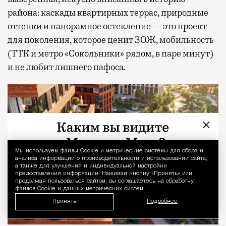
района: каскады квартирных террас, природные
оттенки и панорамное остекление — это проект
для поколения, которое ценит ЗОЖ, мобильность
(ТТК и метро «Сокольники» рядом, в паре минут)
и не любит лишнего пафоса.
×
Мы используем файлы Сookie и метрические системы для сбора и
Уведомление 
анализа информации о производительности и использовании сайта,
а также для улучшения и индивидуальной настройки
предоставления информации. Нажимая кнопку «Принять» или
продолжая пользоваться сайтом, вы соглашаетесь на обработку
файлов Cookie и данных метрических систем.
Принять
Подробнее