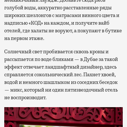
ненавязчивый лаундж. Добавьте сюда рябь
голубой воды, аккуратно расставленные ряды
широких шезлонгов с матрасами винного цвета и
надписью «КОД» на каждом, и получите вайб
отелей, где халаты не воруют, а покупают в бутике
на первом этаже.
Солнечный свет пробивается сквозь кроны и
рассыпается по воде бликами — в Дубае за такой
эффект отвечает ландшафтный дизайнер, здесь
справляется сокольнический лес. Пахнет хвоей,
водой и немного шашлыком из соседних беседок
— микс, который ни один пятизвездочный отель
не воспроизводит.