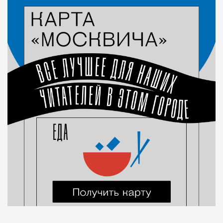
Город