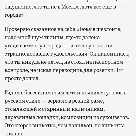
ощущение, что ты не в Москве, хотя все еще в
городе».
Проверяю сказанное на себе. Лежу в шезлонге,
надо мной шумят липы, где-то далеко
угадывается гул города — и этот гул, как ни
странно, добавляет удовольствия. Он напоминает,
что ты никуда не летел, не стоял на паспортном
контроле, не искал переходник для розетки. Ты
просто дошел.
Рядом с бассейном этим летом появился уголок в
русском стиле — зеркало в резной раме,
отсылающей к старинным наличникам,
деревянные лошадки, композиции из сухоцветов.
Это скорее виньетка, чем павильон, но виньетка
точная.