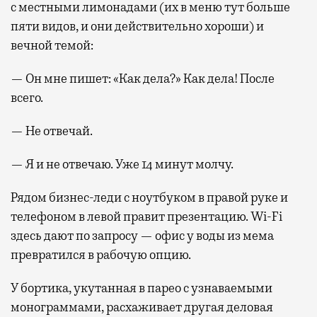
с местными лимонадами (их в меню тут больше
пяти видов, и они действительно хороши) и
вечной темой:
— Он мне пишет: «Как дела?» Как дела! После
всего.
— Не отвечай.
— Я и не отвечаю. Уже 14 минут молчу.
Рядом бизнес-леди с ноутбуком в правой руке и
телефоном в левой правит презентацию. Wi-Fi
здесь дают по запросу — офис у воды из мема
превратился в рабочую опцию.
У бортика, укутанная в парео с узнаваемыми
монограммами, расхаживает другая деловая