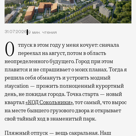
31.07.2026
9 мин. чтения
Отпуск в этом году у меня кочует: сначала
переехал на август, потом в область
неопределенного будущего. Город при этом
плавится и не спрашивает о моих планах. Тогда я
решила себя обмануть и устроить модный
staycation — прожить полноценный курортный
день, не покидая города. Точка старта — новый
квартал
«КОД Сокольники»
, тот самый, что вырос
на месте бывшего грузового двора и открывает
свой тайный ход в знаменитый парк.
Пляжный отпуск — вещь сакральная. Наш