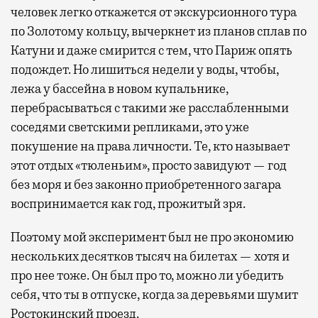
человек легко откажется от экскурсионного тура
по Золотому кольцу, вычеркнет из планов сплав по
Катуни и даже смирится с тем, что Париж опять
подождет. Но лишиться недели у воды, чтобы,
лежа у бассейна в новом купальнике,
перебрасываться с такими же расслабленными
соседями светскими репликами, это уже
покушение на права личности. Те, кто называет
этот отдых «тюленьим», просто завидуют — год
без моря и без законно приобретенного загара
воспринимается как год, прожитый зря.
Поэтому мой эксперимент был не про экономию
нескольких десятков тысяч на билетах — хотя и
про нее тоже. Он был про то, можно ли убедить
себя, что ты в отпуске, когда за деревьями шумит
Ростокинский проезд.