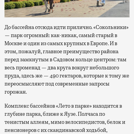
До бассейна отсюда идти прилично. «Сокольники»
— парк огромный: как-никак, самый старый в
Москве и один из самых крупных в Европе. И в
этом, пожалуй, главное преимущество района
перед замкнутым в Садовом кольце центром: там
весь променад — два круга вокруг небольшого
пруда, здесь же — 490 гектаров, которые к тому же
переосмысляют под современные запросы
горожан.
Комплекс бассейнов «Лето в парке» находится в
глубине парка, ближе к Яузе. Полчаса по
тенистым аллеям, мимо велосипедистов, белок и
пенсионеров с их скандинавской ходьбой,