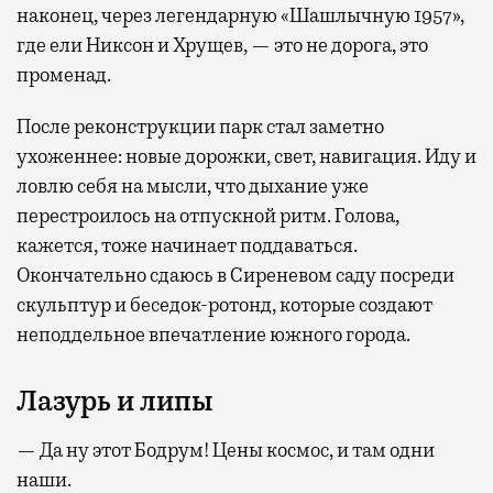
наконец, через легендарную «Шашлычную 1957»,
где ели Никсон и Хрущев, — это не дорога, это
променад.
После реконструкции парк стал заметно
ухоженнее: новые дорожки, свет, навигация. Иду и
ловлю себя на мысли, что дыхание уже
перестроилось на отпускной ритм. Голова,
кажется, тоже начинает поддаваться.
Окончательно сдаюсь в Сиреневом саду посреди
скульптур и беседок-ротонд, которые создают
неподдельное впечатление южного города.
Лазурь и липы
— Да ну этот Бодрум! Цены космос, и там одни
наши.