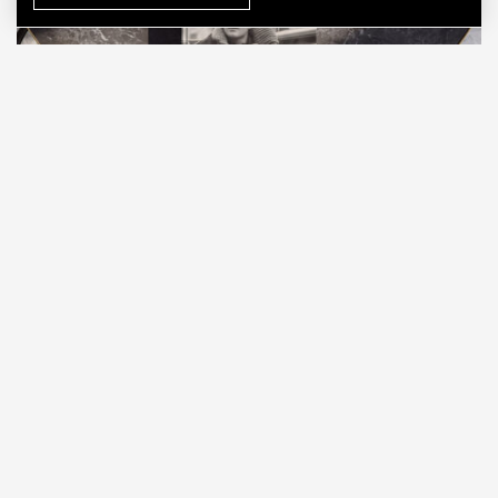
05.08.2026
10 мин. чтения
В издательстве «Найди лесоруба» вышла книга
«Капоте в СССР: подлинная история одного
путешествия»
писателя Дениса Захарова,
приуроченная к 70-летию первого визита
Трумена Капоте в Страну Советов. На изучение
малоизвестного биографического эпизода из
жизни классика американской литературы ушло
двенадцать лет, и теперь книга в 650 страниц, с
двумя сотнями уникальных фотографий
доступна читателям.