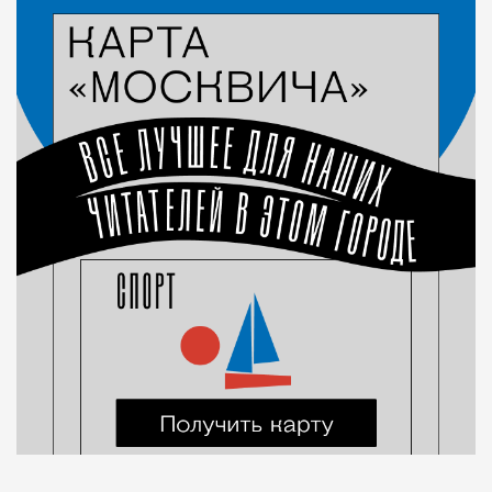
Город