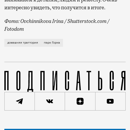
интересно увидеть, что получится в итоге.
Фото: Ovchinnikova Irina / Shutterstock.com /
Fotodom
Гастроимперия Дениса Бобкова продолжает расширять
домашняя траттория
парк Горка
Статья
Николай Спиридонов