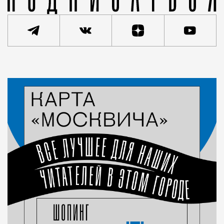
Статья
Кирилл Романов
Город