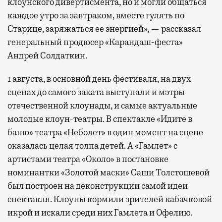
клоунского дивертисмента, но и могли общаться
каждое утро за завтраком, вместе гулять по
Старице, заряжаться ее энергией», — рассказал
генеральный продюсер «Карандаш-феста»
Андрей Солдаткин.
1 августа, в основной день фестиваля, на двух
сценах до самого заката выступали и мэтры
отечественной клоунады, и самые актуальные
молодые клоун-театры. В спектакле «Идите в
баню» театра «Неболет» в один момент на сцене
оказалась целая толпа детей. А «Гамлет» с
артистами театра «Около» в постановке
номинантки «Золотой маски» Саши Толстошевой
был построен на деконструкции самой идеи
спектакля. Клоуны кормили зрителей кабачковой
икрой и искали среди них Гамлета и Офелию.