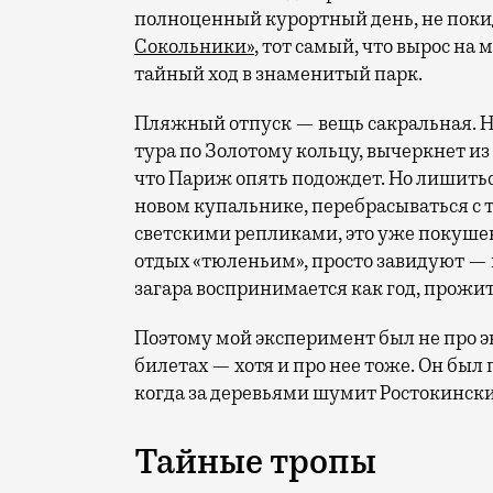
полноценный курортный день, не покид
Сокольники»
, тот самый, что вырос на
тайный ход в знаменитый парк.
Пляжный отпуск — вещь сакральная. Н
тура по Золотому кольцу, вычеркнет из
что Париж опять подождет. Но лишиться
новом купальнике, перебрасываться с
светскими репликами, это уже покушени
отдых «тюленьим», просто завидуют — 
загара воспринимается как год, прожит
Поэтому мой эксперимент был не про э
билетах — хотя и про нее тоже. Он был п
когда за деревьями шумит Ростокински
Тайные тропы