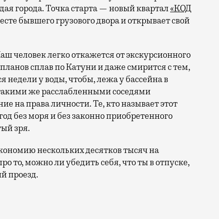
ая города. Точка старта — новый квартал
«КОД
 месте бывшего грузового двора и открывает свой
аш человек легко откажется от экскурсионного
 планов сплав по Катуни и даже смирится с тем,
 недели у воды, чтобы, лежа у бассейна в
 такими же расслабленными соседями
е на права личности. Те, кто называет этот
год без моря и без законно приобретенного
ый зря.
кономию нескольких десятков тысяч на
ро то, можно ли убедить себя, что ты в отпуске,
й проезд.