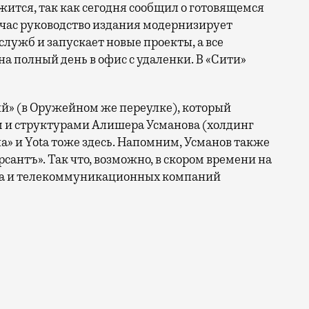
жится, так как сегодня сообщил о готовящемся
йчас руководство издания модернизирует
лужб и запускает новые проекты, а все
а полный день в офис с удаленки. В «Сити»
й» (в Оружейном же переулке), который
 и структурами Алишера Усманова (холдинг
а» и Yota тоже здесь. Напомним, Усманов также
антъ». Так что, возможно, в скором времени на
ка и телекоммуникационных компаний
масштабный переезд «Коммерсанта». Дольше всего изда