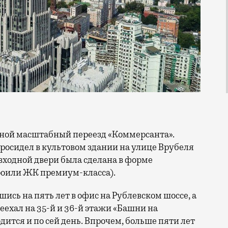
росидел в культовом здании на улице Врубеля
й входной двери была сделана в форме
троили ЖК премиум-класса).
вшись на пять лет в офис на Рублевском шоссе, а
реехал на 35-й и 36-й этажи «Башни на
дится и по сей день.
Впрочем, больше пяти лет