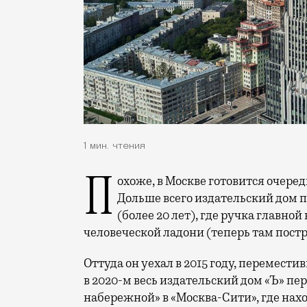
1 мин. чтения
Похоже, в Москве готовится очередной масштабный переезд «Коммерсанта».
Дольше всего издательский дом п
(более 20 лет), где ручка главно
человеческой ладони (теперь там пос
Оттуда он уехал в 2015 году, перемести
в 2020-м весь издательский дом «Ъ» пе
набережной» в «Москва-Сити», где нахо