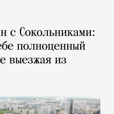
н с Сокольниками:
ебе полноценный
не выезжая из