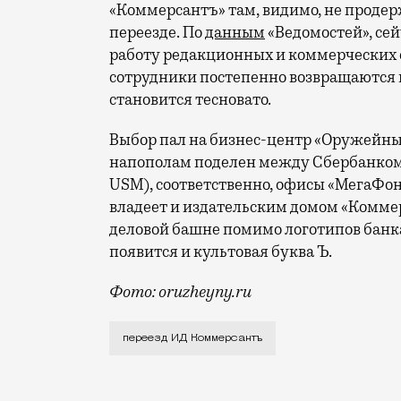
«Коммерсантъ» там, видимо, не продер
переезде. По
данным
«Ведомостей», се
работу редакционных и коммерческих с
сотрудники постепенно возвращаются н
становится тесновато.
Выбор пал на бизнес-центр «Оружейны
напополам поделен между Сбербанком
USM), соответственно, офисы «МегаФон
владеет и издательским домом «Коммерс
деловой башне помимо логотипов бан
появится и культовая буква Ъ.
Фото: oruzheyny.ru
Похоже, в Москве готовится очередной 
переезд ИД Коммерсантъ