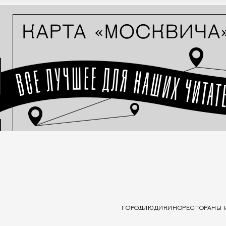
ГОРОД
ЛЮДИ
КИНО
РЕСТОРАНЫ 