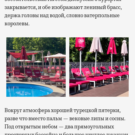
закрывается, и обе изображают ленивый брасс,
держа головы над водой, словно ватерпольные
королевы.
Вокруг атмосфера хорошей турецкой пятерки,
разве что вместо пальм — вековые липы и сосны.
Под открытым небом — два прямоугольных
просторных бассейна и большое круглое джакузи,