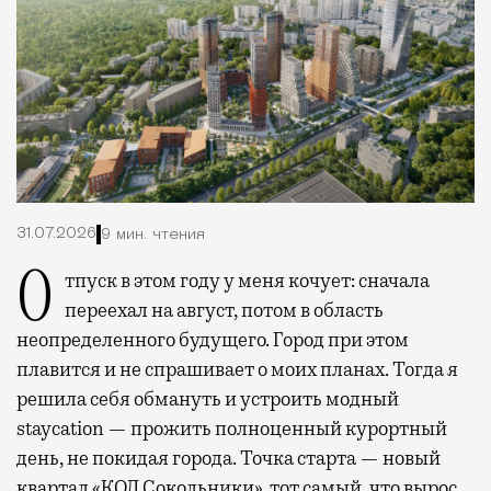
31.07.2026
9 мин. чтения
Отпуск в этом году у меня кочует: сначала
переехал на август, потом в область
неопределенного будущего. Город при этом
плавится и не спрашивает о моих планах. Тогда я
решила себя обмануть и устроить модный
staycation — прожить полноценный курортный
день, не покидая города. Точка старта — новый
квартал
«КОД Сокольники»
, тот самый, что вырос