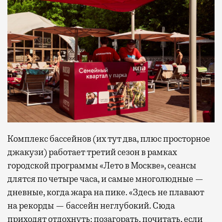
Комплекс бассейнов (их тут два, плюс просторное
джакузи) работает третий сезон в рамках
городской программы «Лето в Москве», сеансы
длятся по четыре часа, и самые многолюдные —
дневные, когда жара на пике. «Здесь не плавают
на рекорды — бассейн неглубокий. Сюда
приходят отдохнуть: позагорать, почитать, если