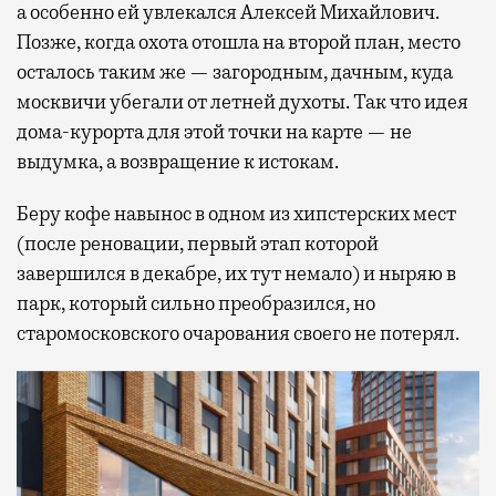
а особенно ей увлекался Алексей Михайлович.
Позже, когда охота отошла на второй план, место
осталось таким же — загородным, дачным, куда
москвичи убегали от летней духоты. Так что идея
дома-курорта для этой точки на карте — не
выдумка, а возвращение к истокам.
Беру кофе навынос в одном из хипстерских мест
(после реновации, первый этап которой
завершился в декабре, их тут немало) и ныряю в
парк, который сильно преобразился, но
старомосковского очарования своего не потерял.