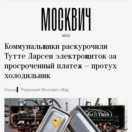
МОСКВИЧ
MAG
Введите ключевые слова для поиска статей
Коммунальщики раскурочили
Тутте Ларсен электрощиток за
просроченный платеж — протух
холодильник
Город
Редакция Москвич Mag