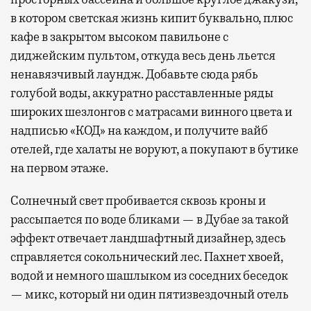
в котором светская жизнь кипит буквально, плюс
кафе в закрытом высоком павильоне с
диджейским пультом, откуда весь день льется
ненавязчивый лаундж. Добавьте сюда рябь
голубой воды, аккуратно расставленные ряды
широких шезлонгов с матрасами винного цвета и
надписью «КОД» на каждом, и получите вайб
отелей, где халаты не воруют, а покупают в бутике
на первом этаже.
Солнечный свет пробивается сквозь кроны и
рассыпается по воде бликами — в Дубае за такой
эффект отвечает ландшафтный дизайнер, здесь
справляется сокольнический лес. Пахнет хвоей,
водой и немного шашлыком из соседних беседок
— микс, который ни один пятизвездочный отель