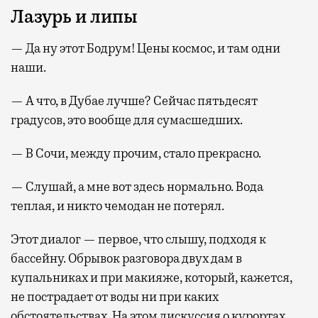
Лазурь и липы
— Да ну этот Бодрум! Цены космос, и там одни
наши.
— А что, в Дубае лучше? Сейчас пятьдесят
градусов, это вообще для сумасшедших.
— В Сочи, между прочим, стало прекрасно.
— Слушай, а мне вот здесь нормально. Вода
теплая, и никто чемодан не потерял.
Этот диалог — первое, что слышу, подходя к
бассейну. Обрывок разговора двух дам в
купальниках и при макияже, который, кажется,
не пострадает от воды ни при каких
обстоятельствах. На этом дискуссия о курортах