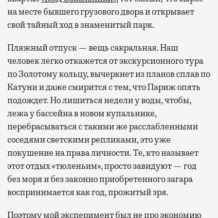
на месте бывшего грузового двора и открывает
свой тайный ход в знаменитый парк.
Пляжный отпуск — вещь сакральная. Наш
человек легко откажется от экскурсионного тура
по Золотому кольцу, вычеркнет из планов сплав по
Катуни и даже смирится с тем, что Париж опять
подождет. Но лишиться недели у воды, чтобы,
лежа у бассейна в новом купальнике,
перебрасываться с такими же расслабленными
соседями светскими репликами, это уже
покушение на права личности. Те, кто называет
этот отдых «тюленьим», просто завидуют — год
без моря и без законно приобретенного загара
воспринимается как год, прожитый зря.
Поэтому мой эксперимент был не про экономию