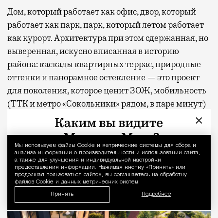
Дом, который работает как офис, двор, который
работает как парк, парк, который летом работает
как курорт. Архитектура при этом сдержанная, но
выверенная, искусно вписанная в историю
района: каскады квартирных террас, природные
оттенки и панорамное остекление — это проект
для поколения, которое ценит ЗОЖ, мобильность
(ТТК и метро «Сокольники» рядом, в паре минут)
и не любит лишнего пафоса.
×
Мы используем файлы Сookie и метрические системы для сбора и
Уведомление 
анализа информации о производительности и использовании сайта,
а также для улучшения и индивидуальной настройки
предоставления информации. Нажимая кнопку «Принять» или
продолжая пользоваться сайтом, вы соглашаетесь на обработку
файлов Cookie и данных метрических систем.
Принять
Подробнее