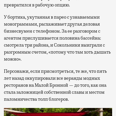
превратился в рабочую опцию.
У бортика, укутанная в парео с узнаваемыми
монограммами, расхаживает другая деловая
бизнесвумен с телефоном. За ее разговором с
агентом прислушивается половина бассейна:
смотрела три района, и Сокольники выиграли с
разгромным счетом, «потому что там хоть дышать
можно».
Персонажи, если присмотреться, те же, что пять
лет назад оккупировали все веранды модных
ресторанов на Малой Бронной — до того, как она
стала заложницей собственной славы и местом
паломничества толп блогеров.