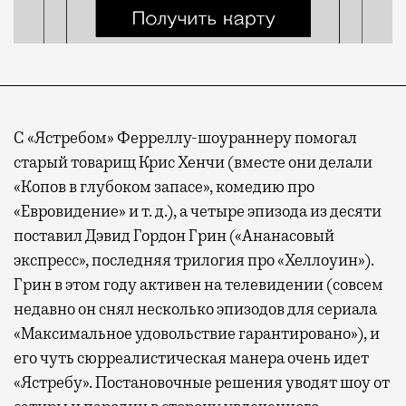
С «Ястребом» Ферреллу-шоураннеру помогал
старый товарищ Крис Хенчи (вместе они делали
«Копов в глубоком запасе», комедию про
«Евровидение» и т. д.), а четыре эпизода из десяти
поставил Дэвид Гордон Грин («Ананасовый
экспресс», последняя трилогия про «Хеллоуин»).
Грин в этом году активен на телевидении (совсем
недавно он снял несколько эпизодов для сериала
«Максимальное удовольствие гарантировано»), и
его чуть сюрреалистическая манера очень идет
«Ястребу». Постановочные решения уводят шоу от