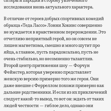
сатиры и пародии в сторону увлеченного
исследования вновь актуального характера.
В отличие от героев добрых спортивных комедий
образца «Теда Лассо» Лонни Хокинс совершенно
не нуждается в нравственном перерождении. Это
отчетливо неприятный герой, но он совсем не
лишен магнетизма, смешно и много шутит про
яйца, а главное, пусть парадоксально, пусть не
очень стабильно, но несомненно талантлив.
Второй центр притяжения шоу — Форчун
Феймстер, которая уверенно представляет
женскую версию примерно того же героя. Они
даже внешне с Ферреллом похожи примерно как
дальние родственники. И если из их приключений
следует какой-то вывод, то вот он: ждать от таких
людей честности — гиблое дело, однако они