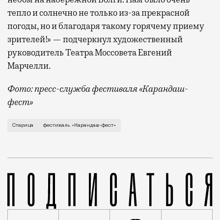
тепло и солнечно не только из-за прекрасной
погоды, но и благодаря такому горячему приему
зрителей!» — подчеркнул художественный
руководитель Театра Моссовета Евгений
Марчелли.
Фото: пресс-служба фестиваля «Карандаш-
фест»
В минувший уикенд маленькая Старица в Тверской об
Старица
фестиваль «Карандаш-фест»