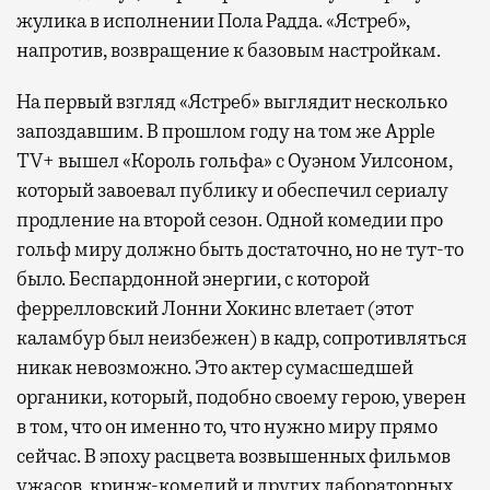
жулика в исполнении Пола Радда. «Ястреб»,
напротив, возвращение к базовым настройкам.
На первый взгляд «Ястреб» выглядит несколько
запоздавшим. В прошлом году на том же Apple
TV+ вышел «Король гольфа» с Оуэном Уилсоном,
который завоевал публику и обеспечил сериалу
продление на второй сезон. Одной комедии про
гольф миру должно быть достаточно, но не тут-то
было. Беспардонной энергии, с которой
феррелловский Лонни Хокинс влетает (этот
каламбур был неизбежен) в кадр, сопротивляться
никак невозможно. Это актер сумасшедшей
органики, который, подобно своему герою, уверен
в том, что он именно то, что нужно миру прямо
сейчас. В эпоху расцвета возвышенных фильмов
ужасов, кринж-комедий и других лабораторных