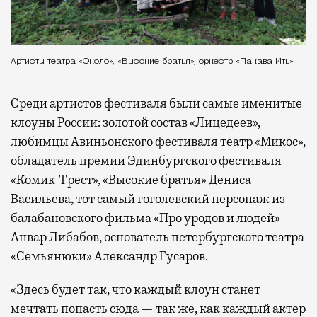
Артисты театра «Около», «Высокие братья», оркестр «Пакава Ить»
Среди артистов фестиваля были самые именитые
клоуны России: золотой состав «Лицедеев»,
любимцы Авиньонского фестиваля театр «Микос»,
обладатель премии Эдинбургского фестиваля
«Комик-Трест», «Высокие братья» Дениса
Васильева, тот самый гоголевский персонаж из
балабановского фильма «Про уродов и людей»
Анвар Либабов, основатель петербургского театра
«Семьянюки» Александр Гусаров.
«Здесь будет так, что каждый клоун станет
мечтать попасть сюда — так же, как каждый актер