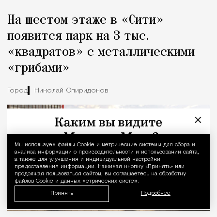
На шестом этаже в «Сити»
появится парк на 3 тыс.
«квадратов» с металлическими
«грибами»
Город
Николай Спиридонов
×
Мы используем файлы Сookie и метрические системы для сбора и
Уведомление 
анализа информации о производительности и использовании сайта,
а также для улучшения и индивидуальной настройки
предоставления информации. Нажимая кнопку «Принять» или
продолжая пользоваться сайтом, вы соглашаетесь на обработку
файлов Cookie и данных метрических систем.
Принять
Подробнее