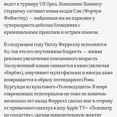
ведет к турниру US Open. Компанию Хокинсу-
старшему составит новая кедди Сэм (Форчун
Феймстер) — найденная им на парковке у
супермаркета дебелая блондинка с
криминальным прошлым и острым языком.
В следующем году Уиллу Ферреллу исполнится
60, так что его неутомимая бодрость — живая
реклама увеличения пенсионного возраста.
Заслуженный комик снимается в кино (включая
«Барби»), озвучивает мультфильмы и иногда даже
возвращается к образу легендарного Рона
Бургунди из культового «Телеведущего». В мире
современных телесериалов он тоже не новичок:
несколько лет назад Феррелл сделал шаг в сторону
от привычного амплуа в шоу Apple TV+ «Психиатр
по соседству», сыграв пронзительную жертву