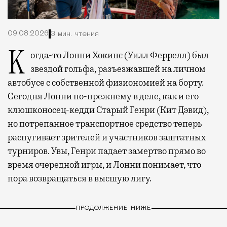
09.08.2026
3 мин. чтения
Когда-то Лонни Хокинс (Уилл Феррелл) был
звездой гольфа, разъезжавшей на личном
автобусе с собственной физиономией на борту.
Сегодня Лонни по-прежнему в деле, как и его
клюшконосец-кедди Старый Генри (Кит Дэвид),
но потрепанное транспортное средство теперь
распугивает зрителей и участников заштатных
турниров. Увы, Генри падает замертво прямо во
время очередной игры, и Лонни понимает, что
пора возвращаться в высшую лигу.
ПРОДОЛЖЕНИЕ НИЖЕ