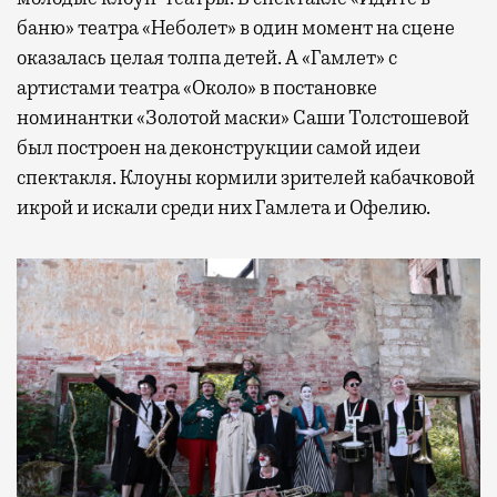
баню» театра «Неболет» в один момент на сцене
оказалась целая толпа детей. А «Гамлет» с
артистами театра «Около» в постановке
номинантки «Золотой маски» Саши Толстошевой
был построен на деконструкции самой идеи
спектакля. Клоуны кормили зрителей кабачковой
икрой и искали среди них Гамлета и Офелию.