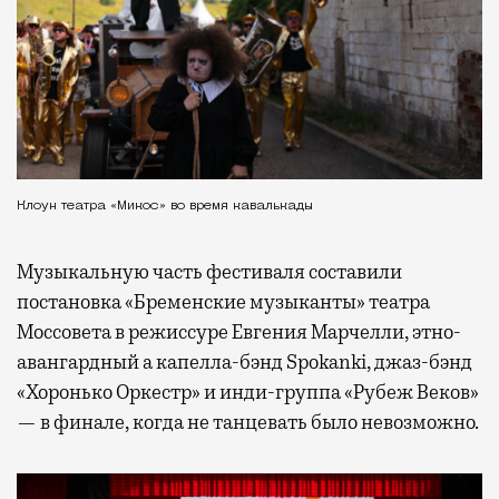
Клоун театра «Микос» во время кавалькады
Музыкальную часть фестиваля составили
постановка «Бременские музыканты» театра
Моссовета в режиссуре Евгения Марчелли, этно-
авангардный а капелла-бэнд Spokanki, джаз-бэнд
«Хоронько Оркестр» и инди-группа «Рубеж Веков»
— в финале, когда не танцевать было невозможно.