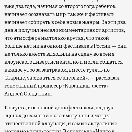
уже два года, начиная со второго года ребенок
начинает осознавать мир, так же и фестиваль
начинает собирать в себе новые жанры. За эти два
дня я получил немало комментариев от артистов,
что атмосфера настолько крутая, что такой
больше нет ни на одном фестивале в России — они
не только вместе выходили на сцену во время
клоунского дивертисмента, но и могли общаться
каждое утро за завтраком, вместе гулять по
Старице, заряжаться ее энергией», — рассказал
генеральный продюсер «Карандаш-феста»
Андрей Солдаткин.
1 августа, в основной день фестиваля, на двух
сценах до самого заката выступали и мэтры
отечественной клоунады, и самые актуальные
молодые клоун-театры. В спектакле «Идите в