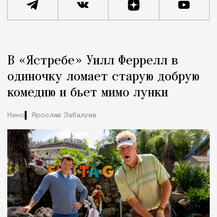
Реклама
Редакция Москвич Mag
В «Ястребе» Уилл Феррелл в
Город
одиночку ломает старую добрую
комедию и бьет мимо лунки
Кино
Ярослав Забалуев