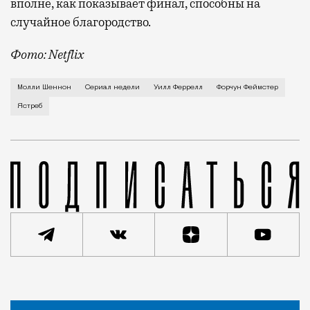
вполне, как показывает финал, способны на
случайное благородство.
Фото: Netflix
Когда-то Лонни Хокинс (Уилл Феррелл) был звездой 
Молли Шеннон
Сериал недели
Уилл Феррелл
Форчун Феймстер
Ястреб
Статья
Ярослав Забалуев