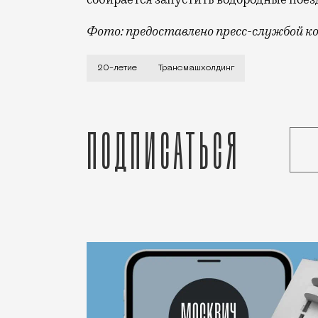
Фото: предоставлено пресс-службой к
Трансмашхолдинг — это крупнейший в Р
20-летие
Трансмашхолдинг
Подписаться
Статья
Редакция Москвич Mag
Город