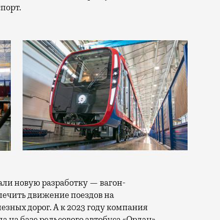
спорт.
али новую разработку — вагон-
печить движение поездов на
зных дорог. А к 2023 году компания
а на базе рельсового автобуса «Орлан».