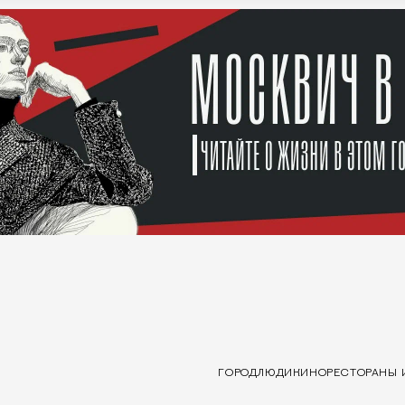
ГОРОД
ЛЮДИ
КИНО
РЕСТОРАНЫ 