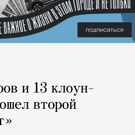
ров и 13 клоун-
рошел второй
т»