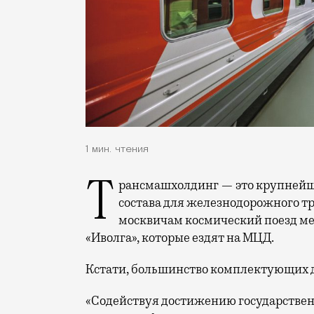
1 мин. чтения
Трансмашхолдинг — это крупнейший в России производитель подвижного
состава для железнодорожного т
москвичам космический поезд мет
«Иволга», которые ездят на МЦД.
Кстати, большинство комплектующих дл
«Содействуя достижению государствен