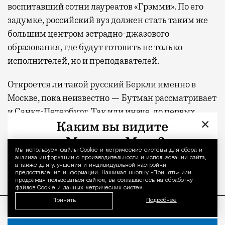
воспитавший сотни лауреатов «Грэмми». По его
задумке, российский вуз должен стать таким же
большим центром эстрадно-джазового
образования, где будут готовить не только
исполнителей, но и преподавателей.
Откроется ли такой русский Беркли именно в
Москве, пока неизвестно — Бутман рассматривает
и Санкт-Петербург. Так или иначе, до первых
×
вступительных экзаменов еще далеко: пока
разрабатываются методические материалы,
продумывается структура будущего вуза и идет
Мы используем файлы Сookie и метрические системы для сбора и
Уведомление 
анализа информации о производительности и использовании сайта,
поиск здания.
а также для улучшения и индивидуальной настройки
предоставления информации. Нажимая кнопку «Принять» или
продолжая пользоваться сайтом, вы соглашаетесь на обработку
файлов Cookie и данных метрических систем.
ПРОДОЛЖЕНИЕ НИЖЕ
Принять
Подробнее