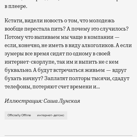
в плеере.
Кстати, видели новость о том, что молодежь
вообще перестала пить? А почему это случилось?
Потому что выпиваем мы чаще в компании —
если, конечно, не иметь в виду алкоголиков. А если
зумеры все время сидят по одному в своей
интернет-скорлупе, так им и выпить не с кем
буквально. А будут встречаться живьем — вдруг
бухать начнут? Заплатят полторы тысячи, сдадут
телефоны, потеряют счет времени и…
Иллюстрация: Саша Лунская
Когда только начались проблемы с мобильным и вообщ
Officially Offline
интернет-детокс