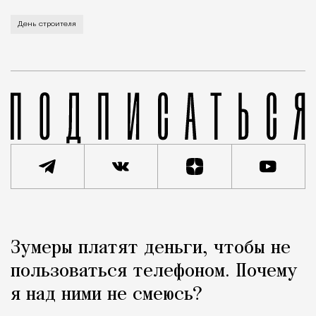
В этом году профессиональный праздник День строи
День строителя
Реклама
Редакция Москвич Mag
Зумеры платят деньги, чтобы не
Город
пользоваться телефоном. Почему
я над ними не смеюсь?