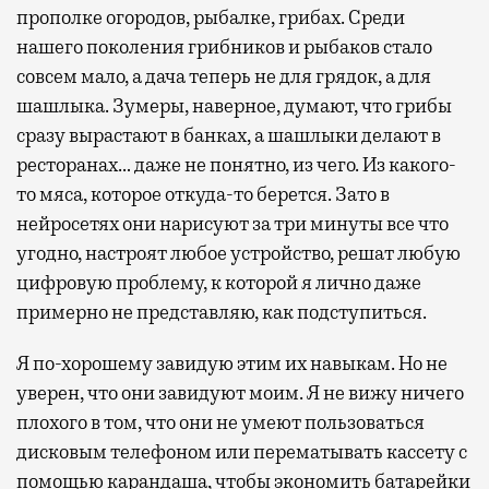
прополке огородов, рыбалке, грибах. Среди
нашего поколения грибников и рыбаков стало
совсем мало, а дача теперь не для грядок, а для
шашлыка. Зумеры, наверное, думают, что грибы
сразу вырастают в банках, а шашлыки делают в
ресторанах… даже не понятно, из чего. Из какого-
то мяса, которое откуда-то берется. Зато в
нейросетях они нарисуют за три минуты все что
угодно, настроят любое устройство, решат любую
цифровую проблему, к которой я лично даже
примерно не представляю, как подступиться.
Я по-хорошему завидую этим их навыкам. Но не
уверен, что они завидуют моим. Я не вижу ничего
плохого в том, что они не умеют пользоваться
дисковым телефоном или перематывать кассету с
помощью карандаша, чтобы экономить батарейки