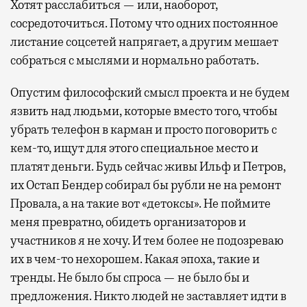
Хотят расслабиться — или, наоборот,
сосредоточиться. Потому что одних постоянное
листание соцсетей напрягает, а другим мешает
собраться с мыслями и нормально работать.
Опустим философский смысл проекта и не будем
язвить над людьми, которые вместо того, чтобы
убрать телефон в карман и просто поговорить с
кем-то, ищут для этого специальное место и
платят деньги. Будь сейчас живы Ильф и Петров,
их Остап Бендер собирал бы рубли не на ремонт
Провала, а на такие вот «детоксы». Не поймите
меня превратно, обидеть организаторов и
участников я не хочу. И тем более не подозреваю
их в чем-то нехорошем. Какая эпоха, такие и
тренды. Не было бы спроса — не было бы и
предложения. Никто людей не заставляет идти в