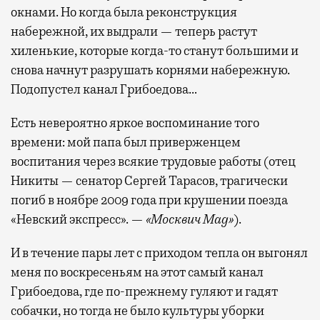
выпить кофе, наблюдая сквозь панорамные
окнами. Но когда была реконструкция
окна за тем, как взлетают и садятся
набережной, их выдрали — теперь растут
самолеты. В Москве нет недостатка
хиленькие, которые когда-то станут большими и
в лаунжах. В аэропортах их обычно
снова начнут разрушать корнями набережную.
несколько — в разных зонах воздушных
Подопустел канал Грибоедова…
гаваней. На некоторых вокзалах — тоже.
Лаунжи доступны на Ленинградском,
Есть невероятно яркое воспоминание того
Павелецком, Казанском, Ярославском
времени: мой папа был приверженцем
и Курском вокзалах.
Попасть в бизнес-залы
воспитания через всякие трудовые работы (отец
могут держатели карт Mir Supreme. Причем
Никиты — сенатор Сергей Тарасов, трагически
не только в столице. Всего доступно более
погиб в ноябре 2009 года при крушении поезда
1000 бизнес-залов по всему миру.
«Невский экспресс». —
«Москвич Mag»
).
И в течение пары лет с приходом тепла он выгонял
меня по воскресеньям на этот самый канал
Грибоедова, где по-прежнему гуляют и гадят
собачки, но тогда не было культуры уборки