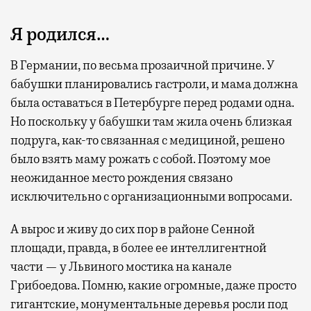
Я родился…
В Германии, по весьма прозаичной причине. У
бабушки планировались гастроли, и мама должна
была оставаться в Петербурге перед родами одна.
Современный путешественник часто берет
Но поскольку у бабушки там жила очень близкая
с собой не только чемодан, но и ноутбук.
подруга, как-то связанная с медициной, решено
А ожидание рейса все чаще превращается
было взять маму рожать с собой. Поэтому мое
не в потерянное время, а в возможность
неожиданное место рождения связано
спокойно закончить дела или спланировать
исключительно с организационными вопросами.
активности в путешествии, например
забронировать нужные билеты и рестораны.
А вырос и живу до сих пор в районе Сенной
площади, правда, в более ее интеллигентной
части — у Львиного мостика на канале
Бизнес-зал становится местом, где можно
Грибоедова. Помню, какие огромные, даже просто
провести переговоры, поработать или просто
гигантские, монументальные деревья росли под