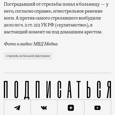
Пострадавший от стрельбы попал в больницу — у
него, согласно справке, огнестрельное ранение
ноги. А против самого стрелявшего возбудили
дело по ч. 2 ст. 213 УК РФ («хулиганство»), в
настоящий момент он под домашним арестом.
Фото и видео: МВД Медиа
Мужчину с травматическим пистолетом задержали и в
стрельба на Большой Дмитровке