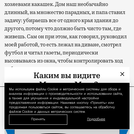
хозяевами какашек. Дом наш необычайно
длинный, на множество парадных, и папа ставил
задачу: убираешь все от одного края здания до
другого, потому что должно быть чисто там, где
живешь. Сам он при этом, как говорил, руководил
моей работой, то есть лежал на диване, смотрел
футбол и читал газеты, периодически
высовываясь из окна, чтобы контролировать ход
работ.
×
ПРОДОЛЖЕНИЕ НИЖЕ
Мы используем файлы Сookie и метрические системы для сбора и
Уведомление 
анализа информации о производительности и использовании сайта,
а также для улучшения и индивидуальной настройки
предоставления информации. Нажимая кнопку «Принять» или
продолжая пользоваться сайтом, вы соглашаетесь на обработку
файлов Cookie и данных метрических систем.
Принять
Подробнее