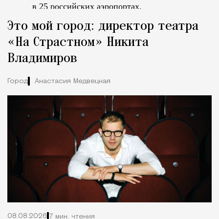
в 25 российских аэропортах.
Tcпециальный проектКаждый москвич знает — отпуск нач
Это мой город: директор театра
«На Страстном» Никита
Владимиров
Город
Анастасия Медвецкая
08.08.2026
7 мин. чтения