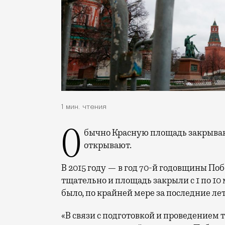
1 мин. чтения
Обычно Красную площадь закрывают для подготовки к параду 3 или 4 мая и 9 уже
открывают.
В 2015 году — в год 70-й годовщины По
тщательно и площадь закрыли с 1 по 10 
было, по крайней мере за последние лет 
«В связи с подготовкой и проведение