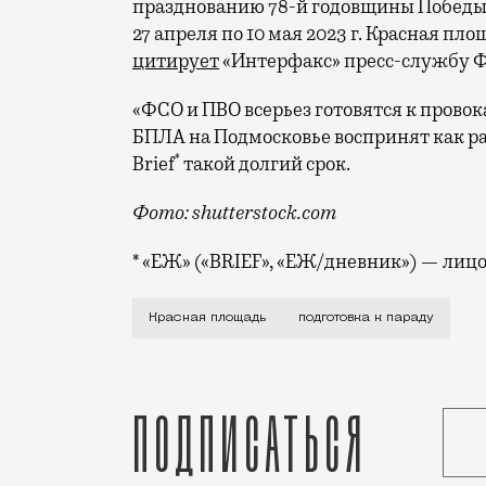
празднованию 78-й годовщины Победы в 
27 апреля по 10 мая 2023 г. Красная пл
цитирует
«Интерфакс» пресс-службу 
«ФСО и ПВО всерьез готовятся к прово
БПЛА на Подмосковье воспринят как ра
*
Brief
такой долгий срок.
Фото: shutterstock.com
* «ЕЖ» («BRIEF», «ЕЖ/дневник») — ли
Обычно Красную площадь закрывают для 
Красная площадь
подготовка к параду
Подписаться