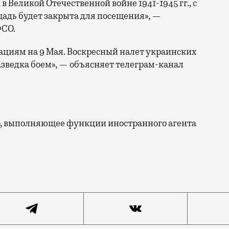
Великой Отечественной войне 1941-1945 гг., с
ощадь будет закрыта для посещения», —
ФСО.
кациям на 9 Мая. Воскресный налет украинских
зведка боем», — объясняет телеграм-канал
цо, выполняющее функции иностранного агента
подготовки к параду 3 или 4 мая и 9 уже открывают. В