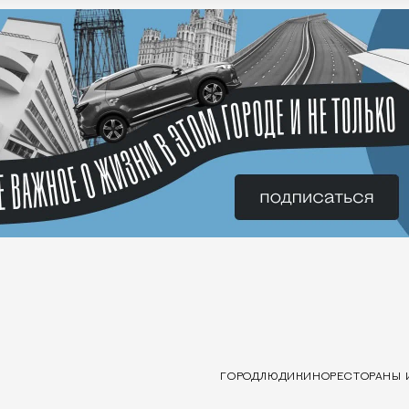
ГОРОД
ЛЮДИ
КИНО
РЕСТОРАНЫ 