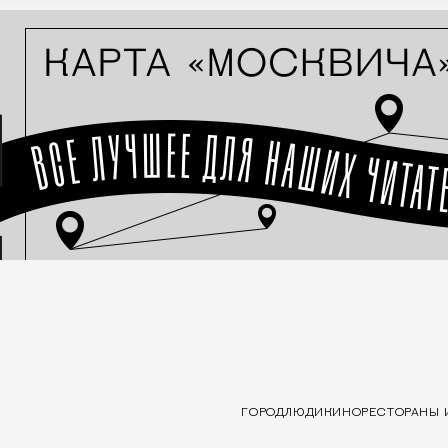
ГОРОД
ЛЮДИ
КИНО
РЕСТОРАНЫ 