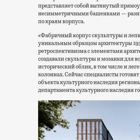
представляет собой вытянутый прямоу
несимметричными башенками — разны
по краям корпуса.
«Фабричный корпус скульптуры и лепк
уникальным образцом архитектуры 193
ретроспективизма с элементами архит
создавали скульптуры и мозаики для в
исторический облик, в том числе и ле
колоннах. Сейчас специалисты готовя
объекта культурного наследия региона
департамента культурного наследия г