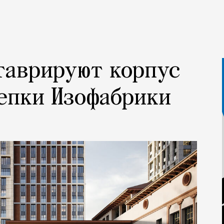
таврируют корпус
епки Изофабрики