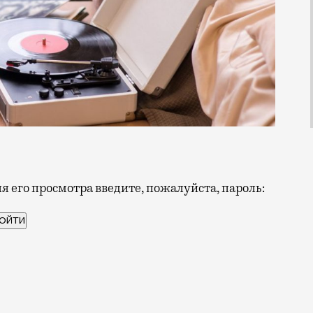
 его просмотра введите, пожалуйста, пароль:
шки. Кресло-качалка, за которое были вечные споры 