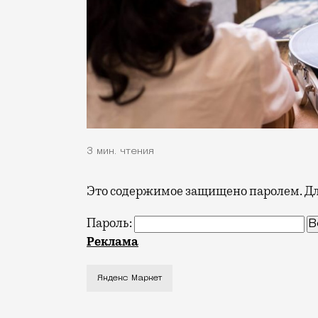
3 мин. чтения
Это содержимое защищено паролем. Для
Пароль:
Гобелен, который висел на даче у бабу
Реклама
Яндекс Маркет