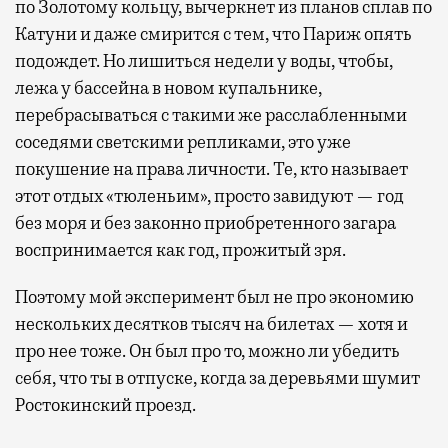
по Золотому кольцу, вычеркнет из планов сплав по
Катуни и даже смирится с тем, что Париж опять
подождет. Но лишиться недели у воды, чтобы,
лежа у бассейна в новом купальнике,
перебрасываться с такими же расслабленными
соседями светскими репликами, это уже
покушение на права личности. Те, кто называет
этот отдых «тюленьим», просто завидуют — год
без моря и без законно приобретенного загара
воспринимается как год, прожитый зря.
Поэтому мой эксперимент был не про экономию
нескольких десятков тысяч на билетах — хотя и
про нее тоже. Он был про то, можно ли убедить
себя, что ты в отпуске, когда за деревьями шумит
Ростокинский проезд.