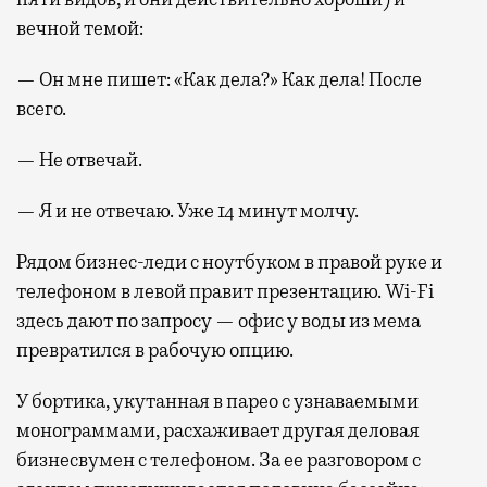
вечной темой:
— Он мне пишет: «Как дела?» Как дела! После
всего.
— Не отвечай.
— Я и не отвечаю. Уже 14 минут молчу.
Рядом бизнес-леди с ноутбуком в правой руке и
телефоном в левой правит презентацию. Wi-Fi
здесь дают по запросу — офис у воды из мема
превратился в рабочую опцию.
У бортика, укутанная в парео с узнаваемыми
монограммами, расхаживает другая деловая
бизнесвумен с телефоном. За ее разговором с