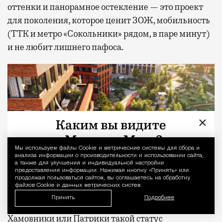
оттенки и панорамное остекление — это проект
для поколения, которое ценит ЗОЖ, мобильность
(ТТК и метро «Сокольники» рядом, в паре минут)
и не любит лишнего пафоса.
×
Мы используем файлы Сookie и метрические системы для сбора и
Уведомление 
анализа информации о производительности и использовании сайта,
а также для улучшения и индивидуальной настройки
предоставления информации. Нажимая кнопку «Принять» или
продолжая пользоваться сайтом, вы соглашаетесь на обработку
файлов Cookie и данных метрических систем.
Принять
Подробнее
Хамовники или Патрики такой статус