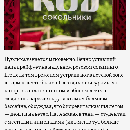
Публика узнается мгновенно. Вечно уставший
папа дрейфует на надувном розовом фламинго.
Его дети тем временем устраивают в детской зоне
шторм в шесть баллов. Пара дам с фигурами, за
которые заплачено потом и абонементами,
медленно нарезает круги в самом большом
бассейне, обсуждая, что биоревитализация летом
— деньги на ветер. На лежаках в тени — студентки
с местными лимонадами (их в меню тут больше
пяти видов, и они действительно хороши) и