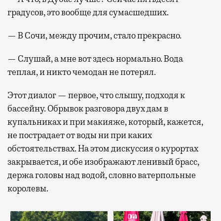
градусов, это вообще для сумасшедших.
— В Сочи, между прочим, стало прекрасно.
— Слушай, а мне вот здесь нормально. Вода
теплая, и никто чемодан не потерял.
Этот диалог — первое, что слышу, подходя к
бассейну. Обрывок разговора двух дам в
купальниках и при макияже, который, кажется,
не пострадает от воды ни при каких
обстоятельствах. На этом дискуссия о курортах
закрывается, и обе изображают ленивый брасс,
держа головы над водой, словно ватерпольные
королевы.