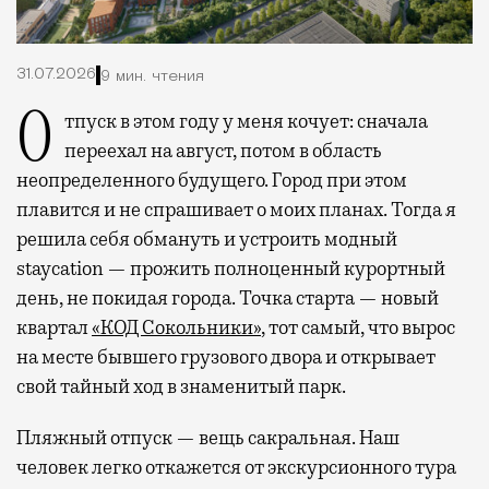
31.07.2026
9 мин. чтения
Отпуск в этом году у меня кочует: сначала
переехал на август, потом в область
неопределенного будущего. Город при этом
плавится и не спрашивает о моих планах. Тогда я
решила себя обмануть и устроить модный
staycation — прожить полноценный курортный
день, не покидая города. Точка старта — новый
квартал
«КОД Сокольники»
, тот самый, что вырос
на месте бывшего грузового двора и открывает
свой тайный ход в знаменитый парк.
Пляжный отпуск — вещь сакральная. Наш
человек легко откажется от экскурсионного тура