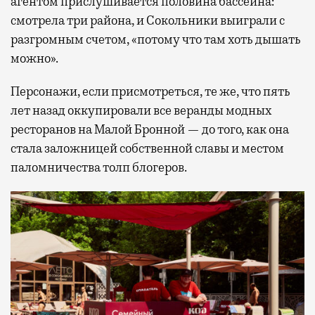
агентом прислушивается половина бассейна:
смотрела три района, и Сокольники выиграли с
разгромным счетом, «потому что там хоть дышать
можно».
Персонажи, если присмотреться, те же, что пять
лет назад оккупировали все веранды модных
ресторанов на Малой Бронной — до того, как она
стала заложницей собственной славы и местом
паломничества толп блогеров.