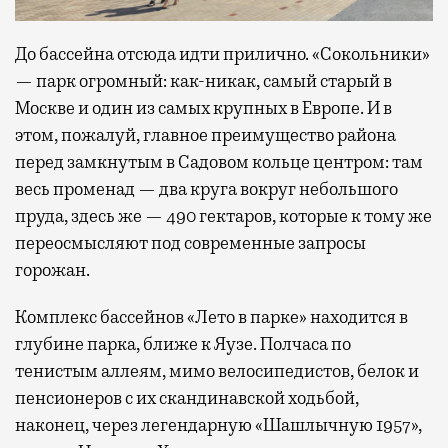
До бассейна отсюда идти прилично. «Сокольники»
— парк огромный: как-никак, самый старый в
Москве и один из самых крупных в Европе. И в
этом, пожалуй, главное преимущество района
перед замкнутым в Садовом кольце центром: там
весь променад — два круга вокруг небольшого
пруда, здесь же — 490 гектаров, которые к тому же
переосмысляют под современные запросы
горожан.
Комплекс бассейнов «Лето в парке» находится в
глубине парка, ближе к Яузе. Полчаса по
тенистым аллеям, мимо велосипедистов, белок и
пенсионеров с их скандинавской ходьбой,
наконец, через легендарную «Шашлычную 1957»,