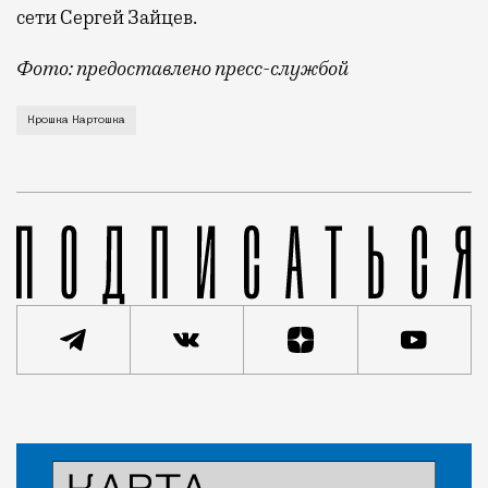
сети Сергей Зайцев.
Фото: предоставлено пресс-службой
Визуальные изменения значительны и направлены в 
Крошка Картошка
Статья
Сергей Камский
Город