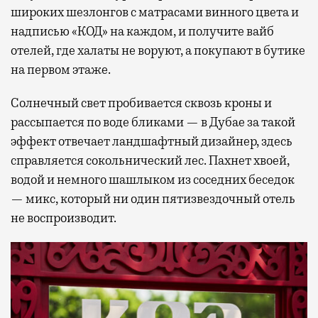
широких шезлонгов с матрасами винного цвета и
надписью «КОД» на каждом, и получите вайб
отелей, где халаты не воруют, а покупают в бутике
на первом этаже.
Солнечный свет пробивается сквозь кроны и
рассыпается по воде бликами — в Дубае за такой
эффект отвечает ландшафтный дизайнер, здесь
справляется сокольнический лес. Пахнет хвоей,
водой и немного шашлыком из соседних беседок
— микс, который ни один пятизвездочный отель
не воспроизводит.