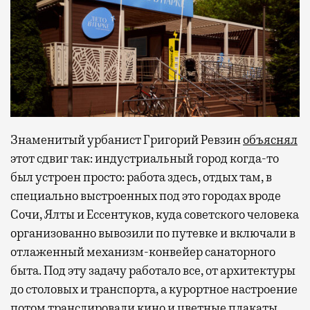
Знаменитый урбанист Григорий Ревзин
объяснял
этот сдвиг так: индустриальный город когда-то
был устроен просто: работа здесь, отдых там, в
специально выстроенных под это городах вроде
Сочи, Ялты и Ессентуков, куда советского человека
организованно вывозили по путевке и включали в
отлаженный механизм-конвейер санаторного
быта. Под эту задачу работало все, от архитектуры
до столовых и транспорта, а курортное настроение
потом транслировали кино и цветные плакаты.