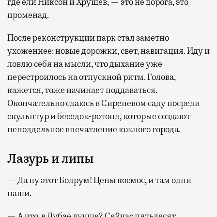
где ели Никсон и Хрущев, — это не дорога, это
променад.
После реконструкции парк стал заметно
ухоженнее: новые дорожки, свет, навигация. Иду и
ловлю себя на мысли, что дыхание уже
перестроилось на отпускной ритм. Голова,
кажется, тоже начинает поддаваться.
Окончательно сдаюсь в Сиреневом саду посреди
скульптур и беседок-ротонд, которые создают
неподдельное впечатление южного города.
Лазурь и липы
— Да ну этот Бодрум! Цены космос, и там одни
наши.
— А что, в Дубае лучше? Сейчас пятьдесят