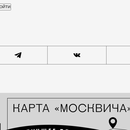
ng Red представила кроссовки Puma Velophasis. Их ди