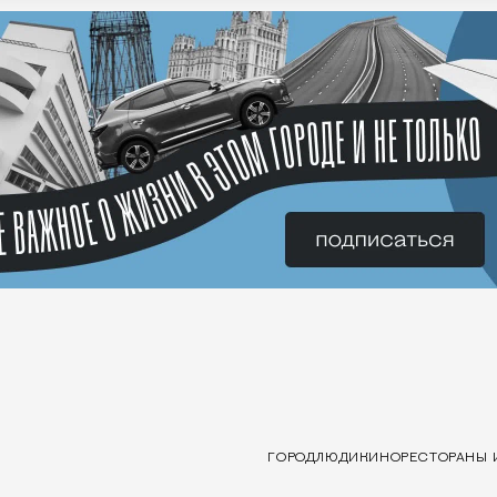
ГОРОД
ЛЮДИ
КИНО
РЕСТОРАНЫ 