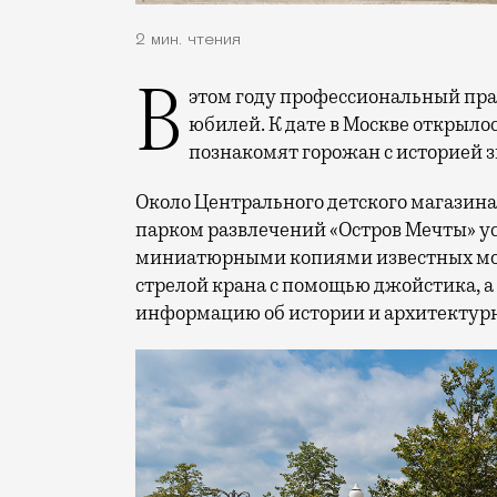
2 мин. чтения
В этом году профессиональный праздник День строителя отмечает 70-летний
юбилей. К дате в Москве открыло
познакомят горожан с историей 
Около Центрального детского магазина 
парком развлечений «Остров Мечты» у
миниатюрными копиями известных мос
стрелой крана с помощью джойстика, а
информацию об истории и архитектурн