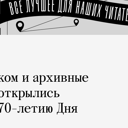
ком и архивные
 открылись
70-летию Дня