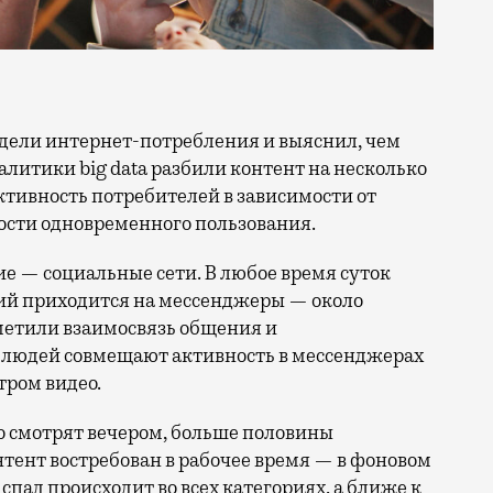
литики big data разбили контент на несколько
ктивность потребителей в зависимости от
ости одновременного пользования.
ие — социальные сети. В любое время суток
ий приходится на мессенджеры — около
метили взаимосвязь общения и
% людей совмещают активность в мессенджерах
ром видео.
но смотрят вечером, больше половины
тент востребован в рабочее время — в фоновом
спад происходит во всех категориях, а ближе к