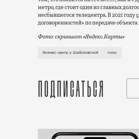
метро, где стоит один из главных долг
несбывшегося телецентра. В 2021 году
договоренностей» по передаче объекта 
Фото: скриншот «Яндекс.Карты»
Бизнес-центр не только морально устар
бизнес-центр у Шаболовской
снос
Подписаться
Статья
Редакция Москвич Mag
Город