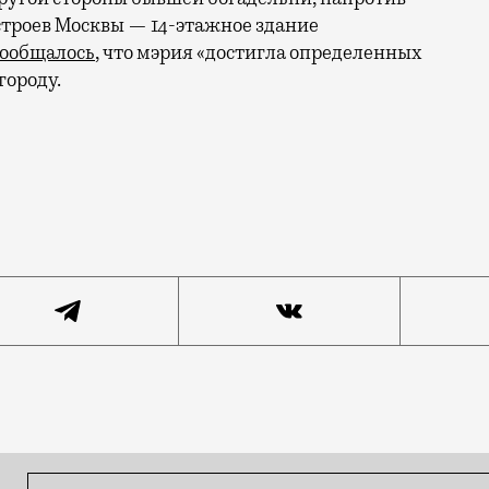
остроев Москвы — 14-этажное здание
сообщалось
, что мэрия «достигла определенных
городу.
ел, но и обанкротился. Когда-то здания, расположенн