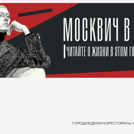
ГОРОД
ЛЮДИ
КИНО
РЕСТОРАНЫ 