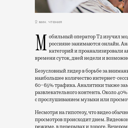
2 мин. чтения
Мобильный оператор Т2 изучил модели интернет-потребления и выяснил, чем
россияне занимаются онлайн. Ана
категорий и проанализировали а
времени суток, дней недели и возможн
Безусловный лидер в борьбе за вниман
наибольшее количество интернет-сесс
60−65% трафика. Аналитики также за
развлекательного контента. Около 40
с прослушиванием музыки или просмот
Несмотря на гипотезу, что видео обыч
просмотров происходит днем. Видеокон
режиме, в перерывах и дороге. Вечером 