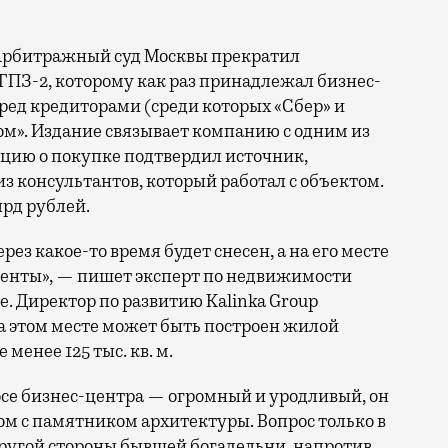
 Арбитражный суд Москвы прекратил
 ГПЗ-2, которому как раз принадлежал бизнес-
еред кредиторами (среди которых «Сбер» и
м». Издание связывает компанию с одним из
цию о покупке подтвердил источник,
из консультантов, который работал с объектом.
лрд рублей.
рез какое-то время будет снесен, а на его месте
енты», — пишет эксперт по недвижимости
е. Директор по развитию Kalinka Group
а этом месте может быть построен жилой
енее 125 тыс. кв. м.
осе бизнес-центра — огромный и уродливый, он
м с памятником архитектуры. Вопрос только в
с другой стороны бывшей богадельни, напротив