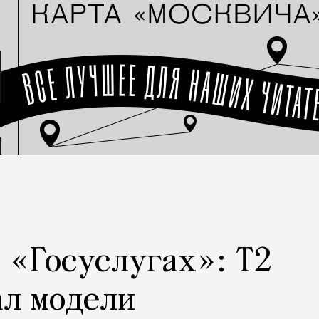
а «Госуслугах»: Т2
ал модели