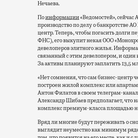
Нечаева.
По
информации
«Ведомостей», сейчас
производство по делу о банкротстве АО
центр. Теперь, чтобы погасить долги п
ФНС), его выкупит некая ООО «Монохро
девелоперов элитного жилья. Информа
связанный с этим девелопером, и один 
За активы планируют заплатить 13,5 м
«Нет сомнения, что сам бизнес-центр че
построен жилой комплекс или апартам
Антон Филатов в своем телеграм-канал
Александр Шибаев предполагает, что н
комплекс премиум-класса площадью не м
Вряд ли многие будут переживать о сн
выглядит неуместно как минимум рядо
том, что появится на его месте, как и 