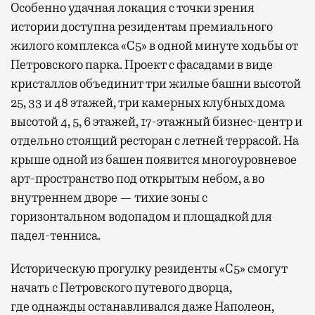
Особенно удачная локация с точки зрения
истории доступна резидентам премиального
жилого комплекса «С5»
в одной минуте ходьбы от
Петровского парка. Проект с фасадами в виде
кристаллов объединит три жилые башни высотой
25, 33 и 48 этажей, три камерных клубных дома
высотой 4, 5, 6 этажей, 17-этажный бизнес-центр и
отдельно стоящий ресторан с летней террасой. На
крыше одной из башен появится многоуровневое
арт-пространство под открытым небом, а во
внутреннем дворе — тихие зоны с
горизонтальном водопадом и площадкой для
падел-тенниса.
Историческую прогулку резиденты «С5» смогут
начать с Петровского путевого дворца,
где
однажды останавливался даже Наполеон,