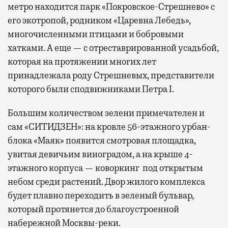
метро находится парк «Покровское-Стрешнево» с
его экотропой, родником «Царевна Лебедь»,
многочисленными птицами и бобровыми
хатками. А еще — с отреставрированной усадьбой,
которая на протяжении многих лет
принадлежала роду Стрешневых, представители
которого были сподвижниками Петра I.
Большим количеством зелени примечателен и
сам «СИТИДЗЕН»: на кровле 56-этажного урбан-
блока «Маяк» появится смотровая площадка,
увитая девичьим виноградом, а на крыше 4-
этажного корпуса — коворкинг под открытым
небом среди растений. Двор жилого комплекса
будет плавно переходить в зеленый бульвар,
который протянется до благоустроенной
набережной Москвы-реки.