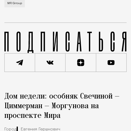
MR Group
Реклама
Редакция Москвич Mag
Дом недели: особняк Свечиной —
Город
Циммерман — Моргунова на
проспекте Мира
Город
Евгения Гершкович