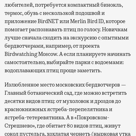
любителей, потребуется компактный бинокль,
термос, обувь с нескользкой подошвой и
приложение BirdNET или Merlin Bird ID, которое
помогает распознавать птиц по голосу. Новичкам
лучше сначала сходить на экскурсию с опытными
бердвотчерами, например, от проекта
Birdwatching Moscow. А если планируете начинать
самостоятельно, выбирайте парки с водоемами:
водоплавающих птиц проще заметить.
Излюбленное место московских бердвотчеров —
Главный ботанический сад, где можно встретить
десятки видов птиц: от мухоловок и дроздов до
краснокнижных ястреба-перепелятника и
ястреба-тетеревятника. А в «Покровском-
Стрешнево», где обитает 80 видов птиц, живут
сокол пустельга, хохлатая чернеть (нырковая утка