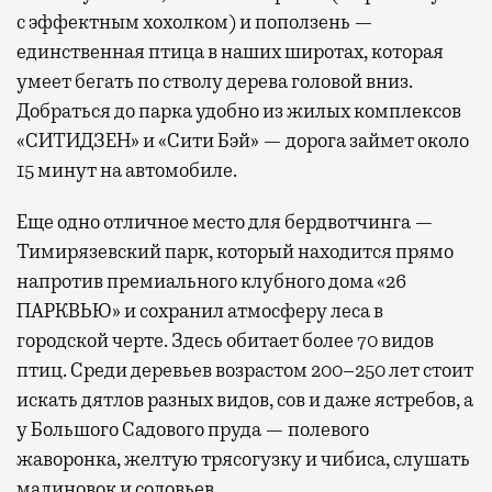
с эффектным хохолком) и поползень —
единственная птица в наших широтах, которая
умеет бегать по стволу дерева головой вниз.
Добраться до парка удобно из жилых комплексов
«СИТИДЗЕН» и «Сити Бэй» — дорога займет около
15 минут на автомобиле.
Еще одно отличное место для бердвотчинга —
Тимирязевский парк, который находится прямо
напротив премиального клубного дома «26
ПАРКВЬЮ» и сохранил атмосферу леса в
городской черте. Здесь обитает более 70 видов
птиц. Среди деревьев возрастом 200–250 лет стоит
искать дятлов разных видов, сов и даже ястребов, а
у Большого Садового пруда — полевого
жаворонка, желтую трясогузку и чибиса, слушать
малиновок и соловьев.