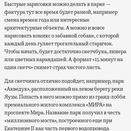
Быстрые зарисовки можно делать в парке —
фактура тут все время будет разной, например
смена времен года или интересные
архитектурные объекты. А можно и вовсе
нарисовать комикс о забавной собаке, с которой
каждый день гуляет трогательный старичок.
Чтобы начать, будет достаточно скетчбука, линера
или цветных карандашей. А формат «15 минут на
один скетч» снимет страх чистого листа.
Для скетчинга отлично подойдет, например, парк
«Акведук», расположенный на левом берегу реки
Яузы. Попасть в него можно прямо из гранд-лобби
премиального жилого комплекса «МИРА» на
проспекте Мира. Название парк получил в честь
«миллионного моста», построенного еще при
Екатерине II как часть первого водопровода