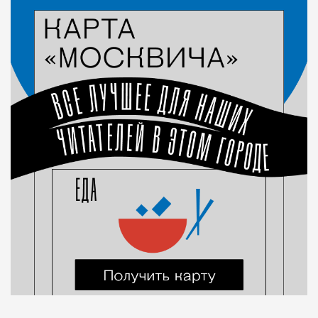
Город