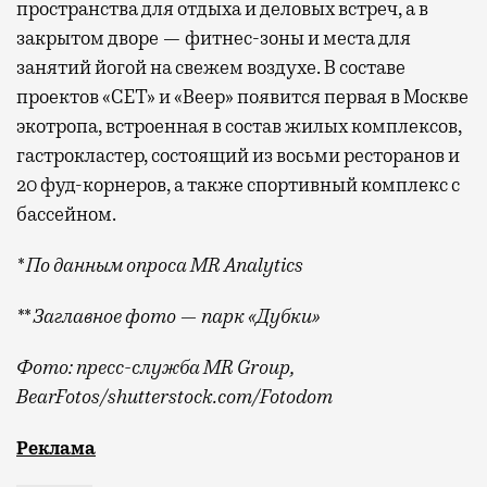
пространства для отдыха и деловых встреч, а в
закрытом дворе — фитнес-зоны и места для
занятий йогой на свежем воздухе. В составе
проектов «СЕТ» и «Веер»
появится
первая в Москве
экотропа, встроенная в состав жилых комплексов,
гастрокластер, состоящий из восьми ресторанов и
20 фуд-корнеров, а также спортивный комплекс с
бассейном.
* По данным опроса MR Analytics
** Заглавное фото — парк «Дубки»
Фото: пресс-служба MR Group,
BearFotos
/shutterstock.com/Fotodom
Квадратные метры, планировки, вид из окон
Реклама