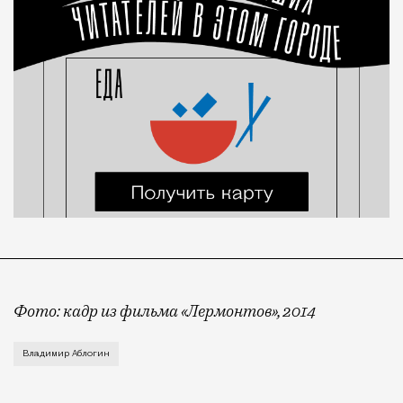
Фото: кадр из фильма «Лермонтов», 2014
Путь от литературной классики до уголовной оказал
Владимир Аблогин