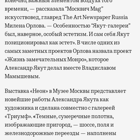
конечно, важным элементом воздуха того
времени, — рассказала “Москвич Mag”
искусствовед, главред The Art Newspaper Russia
Милена Орлова. — Особенностью “Якут-галереи”
был, наверное, особый эстетизм. И сам себя Якут
позиционировал как эстет». В числе одних из
самых заметных проектов Орлова назвала проект
«Жизнь замечательных Монро», которое
Александр Якут делал вместе Владиславом
Мамышевым.
Выставка «Неон» в Музее Москвы представляет
новейшие работы Александра Якута как
художника и сделана совместно с галереей
«Триумф».
«
Темные, сумеречные полотна,
изображающие пригород, — шоссе, поля и
железнодорожные переезды — наполнены