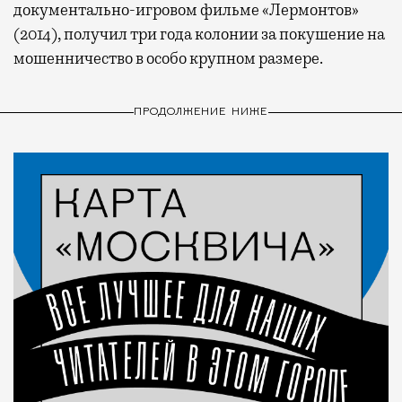
документально-игровом фильме «Лермонтов»
(2014), получил три года колонии за покушение на
мошенничество в особо крупном размере.
ПРОДОЛЖЕНИЕ НИЖЕ