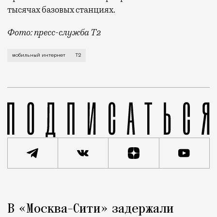
тысячах базовых станциях.
Фото: пресс-служба Т2
Мобильный оператор Т2 завершил работы по увеличе
мобильный интернет
Т2
Реклама
Редакция Москвич Mag
В «Москва-Сити» задержали
Город