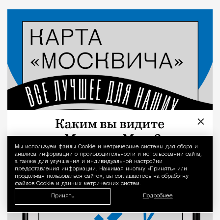
×
Мы используем файлы Сookie и метрические системы для сбора и
Уведомление 
анализа информации о производительности и использовании сайта,
а также для улучшения и индивидуальной настройки
предоставления информации. Нажимая кнопку «Принять» или
продолжая пользоваться сайтом, вы соглашаетесь на обработку
файлов Cookie и данных метрических систем.
Принять
Подробнее