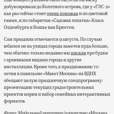
добуксировали до Болотного острова, где у «ГЭС-2»
как раз сейчас стоит
очень похожая
и по цветовой
гамме, и по габаритам «Садовая лопатка» Класа
Олденбурга и Кошье ван Брюгген.
Сам праздник отмечается 9 августа. По случаю
юбилея он на улицах города заметен куда больше,
чем обычно: только недавно мы
писали
про будки
с архивными видами города и другие
инсталляции. Кроме того, к празднованию 70-
летия в павильоне «Макет Москвы» на ВДНХ
обещают целую праздничную спецпрограмму:
презентацию текущих градостроительных
проектов мэрии и набор семейных интерактивных
форматов.
Фото: Мобильный репортер/агентство «Москва»