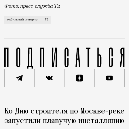
Фото: пресс-служба Т2
Мобильный оператор Т2 завершил работы по увеличе
мобильный интернет
Т2
Реклама
Редакция Москвич Mag
Ко Дню строителя по Москве-реке
Город
запустили плавучую инсталляцию