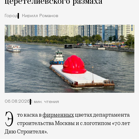
церетелиевского размаха
Город
Кирилл Романов
06.08.2026
1 мин. чтения
Это каска в
фирменных
цветах департамента
строительства Москвы и с логотипом «70 лет
Дню Строителя».