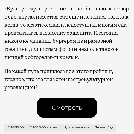
«Культур-мультур» — не только большой разговор
о еде, вкусах и местах. Это еще и летопись того, как
когда-то экзотическая и недоступная многим еда
превратилась в классику общепита. И сегодня
никого не удивишь бургером из мраморной
говядины, душистым фо-бо и неаполитанской
пиццей с обгорелыми краями.
Но какой путь пришлось для этого пройти и,
главное, кто стоял за этой гастрокультурной
революцией?
Москва — мегаполис. Люди приезжают сюда со всего 
RUSSPASS
RUSSPASS.Москва
Культур-мультур
Яндекс. Еда