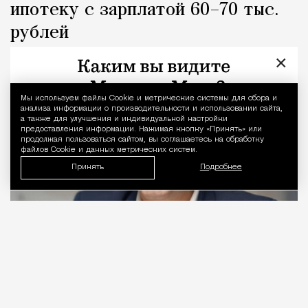
ипотеку с зарплатой 60–70 тыс.
рублей
×
Город
Кирилл Романов
Мы используем файлы Сookie и метрические системы для сбора и
Уведомление 
анализа информации о производительности и использовании сайта,
а также для улучшения и индивидуальной настройки
предоставления информации. Нажимая кнопку «Принять» или
продолжая пользоваться сайтом, вы соглашаетесь на обработку
файлов Cookie и данных метрических систем.
Принять
Подробнее
06.08.2026
2 мин. чтения
Видео с репликой из интервью народного
избранника блогеру Амирану Сардарову