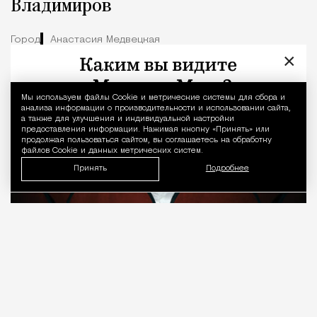
Владимиров
Город
Анастасия Медвецкая
×
Мы используем файлы Сookie и метрические системы для сбора и
Уведомление 
анализа информации о производительности и использовании сайта,
а также для улучшения и индивидуальной настройки
предоставления информации. Нажимая кнопку «Принять» или
продолжая пользоваться сайтом, вы соглашаетесь на обработку
файлов Cookie и данных метрических систем.
Принять
Подробнее
08.08.2026
7 мин. чтения
О рождении за границей благодаря бабушке
Алисе Фрейндлих, о папе, который устраивал
трудотерапию, заставляя убирать за собаками на