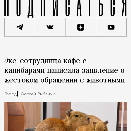
Реклама
Редакция Москвич Mag
Экс-сотрудница кафе с
Город
капибарами написала заявление о
жестоком обращении с животными
Город
Сергей Рыбачук