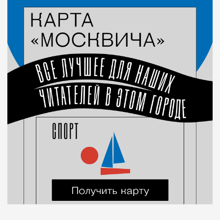
Город