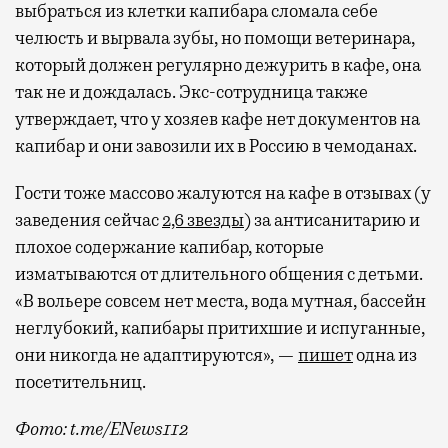
выбраться из клетки капибара сломала себе
челюсть и вырвала зубы, но помощи ветеринара,
который должен регулярно дежурить в кафе, она
так не и дождалась. Экс-сотрудница также
утверждает, что у хозяев кафе нет документов на
капибар и они завозили их в Россию в чемоданах.
Гости тоже массово жалуются на кафе в отзывах (у
заведения сейчас
2,6 звезды
) за антисанитарию и
плохое содержание капибар, которые
изматываются от длительного общения с детьми.
«В вольере совсем нет места, вода мутная, бассейн
неглубокий, капибары притихшие и испуганные,
они никогда не адаптируются», —
пишет
одна из
посетительниц.
Фото: t.me/ENews112