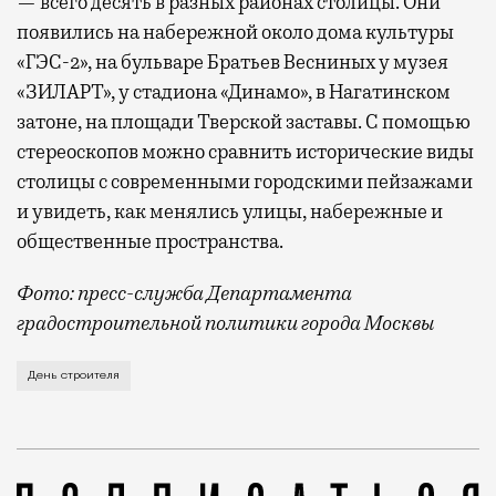
— всего десять в разных районах столицы. Они
появились на набережной около дома культуры
«ГЭС-2», на бульваре Братьев Весниных у музея
«ЗИЛАРТ», у стадиона «Динамо», в Нагатинском
затоне, на площади Тверской заставы. С помощью
стереоскопов можно сравнить исторические виды
столицы с современными городскими пейзажами
и увидеть, как менялись улицы, набережные и
общественные пространства.
Фото: пресс-служба Департамента
градостроительной политики города Москвы
В этом году профессиональный праздник День строи
День строителя