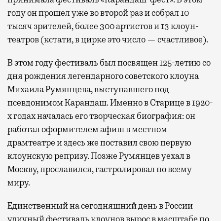
году он прошел уже во второй раз и собрал 10
тысяч зрителей, более 300 артистов и 13 клоун-
театров (кстати, в цирке это число — счастливое).
В этом году фестиваль был посвящен 125-летию со
дня рождения легендарного советского клоуна
Михаила Румянцева, выступавшего под
псевдонимом Карандаш. Именно в Старице в 1920-
х годах началась его творческая биография: он
работал оформителем афиш в местном
драмтеатре и здесь же поставил свою первую
клоунскую репризу. Позже Румянцев уехал в
Москву, прославился, гастролировал по всему
миру.
Единственный на сегодняшний день в России
уличный фестиваль клоунов вырос в масштабе по