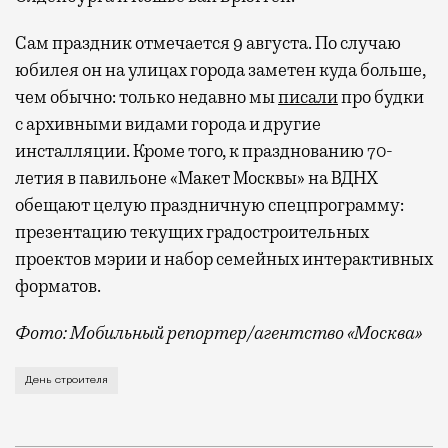
Сам праздник отмечается 9 августа. По случаю
юбилея он на улицах города заметен куда больше,
чем обычно: только недавно мы
писали
про будки
с архивными видами города и другие
инсталляции. Кроме того, к празднованию 70-
летия в павильоне «Макет Москвы» на ВДНХ
обещают целую праздничную спецпрограмму:
презентацию текущих градостроительных
проектов мэрии и набор семейных интерактивных
форматов.
Фото: Мобильный репортер/агентство «Москва»
Это каска в фирменных цветах департамента строит
День строителя