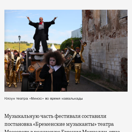
Клоун театра «Микос» во время кавалькады
Музыкальную часть фестиваля составили
постановка «Бременские музыканты» театра
Моссовета в режиссуре Евгения Марчелли, этно-