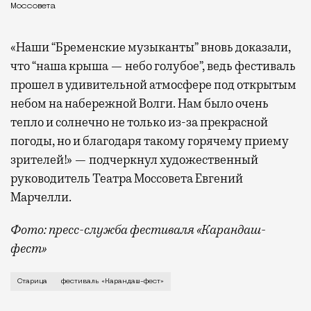
Моссовета
«Наши “Бременские музыканты” вновь доказали,
что “наша крыша — небо голубое”, ведь фестиваль
прошел в удивительной атмосфере под открытым
небом на набережной Волги. Нам было очень
тепло и солнечно не только из-за прекрасной
погоды, но и благодаря такому горячему приему
зрителей!» — подчеркнул художественный
руководитель Театра Моссовета Евгений
Марчелли.
Фото: пресс-служба фестиваля «Карандаш-
фест»
В минувший уикенд маленькая Старица в Тверской об
Старица
фестиваль «Карандаш-фест»