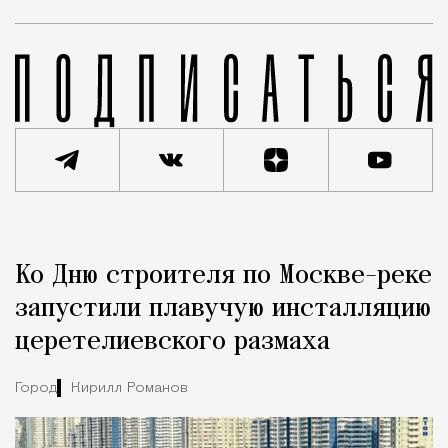
Реклама
Редакция Москвич Mag
Ко Дню строителя по Москве-реке
Город
запустили плавучую инсталляцию
церетелиевского размаха
Город
Кирилл Романов