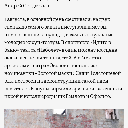
Андрей Солдаткин.
1 августа, в основной день фестиваля, на двух
сценах до самого заката выступали и мэтры
отечественной клоунады, и самые актуальные
молодые клоун-театры. В спектакле «Идите в
баню» театра «Неболет» в один момент на сцене
оказалась целая толпа детей. А «Гамлет» с
артистами театра «Около» в постановке
номинантки «Золотой маски» Саши Толстошевой
был построен на деконструкции самой идеи
спектакля. Клоуны кормили зрителей кабачковой
икрой и искали среди них Гамлета и Офелию.