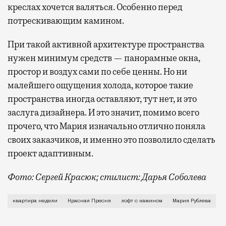
креслах хочется валяться. Особенно перед
потрескивающим камином.
При такой активной архитектуре пространства
нужен минимум средств — панорамные окна,
простор и воздух сами по себе ценны. Но ни
малейшего ощущения холода, которое такие
пространства иногда оставляют, тут нет, и это
заслуга дизайнера. И это значит, помимо всего
прочего, что Мария изначально отлично поняла
своих заказчиков, и именно это позволило сделать
проект адаптивным.
Фото: Сергей Красюк; стилист: Дарья Соболева
Удачные интерьеры всегда хорошо продуманы. В идеа
квартира недели
Красная Пресня
лофт с камином
Мария Рублева