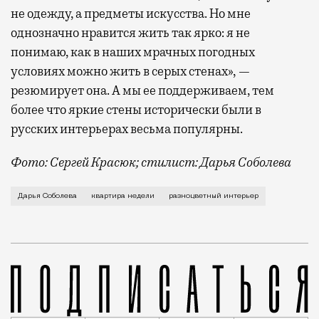
не одежду, а предметы искусства. Но мне
однозначно нравится жить так ярко: я не
понимаю, как в наших мрачных погодных
условиях можно жить в серых стенах», —
резюмирует она. А мы ее поддерживаем, тем
более что яркие стены исторически были в
русских интерьерах весьма популярны.
Фото: Сергей Красюк; стилист: Дарья Соболева
Когда проводится фотосессия готового интерьера, ф
Дарья Соболева
квартира недели
разноцветный интерьер