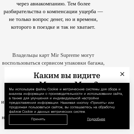
через авиакомпанию. Тем более
разбирательства о компенсации ущерба —
не только вопрос денег, но и времени,
которого в поездке и так не хватает.
Владельцы карт Mir Supreme могут
воспользоваться сервисом упаковки багажа,
который есть в аэропортах Москвы,
×
например, в Шереметьево, Внуково,
Жуковском.
Услуга защитит багаж
Мы используем файлы Сookie и метрические системы для сбора и
Уведомление 
от царапин, повреждений
анализа информации о производительности и использовании сайта,
а также для улучшения и индивидуальной настройки
и несанкционированного вскрытия во время
предоставления информации. Нажимая кнопку «Принять» или
продолжая пользоваться сайтом, вы соглашаетесь на обработку
перелетов. Красивее пленка чемодан
файлов Cookie и данных метрических систем.
не сделает, зато позволит ему сохранить тот
Принять
Подробнее
вид, с которым он вышел из дома.