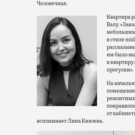
Человечная.
Квартира р
Валу. «Зак
небольшим 
в стиле mi
рассказыва
им было ва
в квартиру:
прогулки».
На начальн
помещение 
ремонтных 
понравилос
от кабинет
вспоминает Лина Князева.