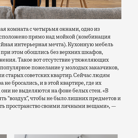
ая комната с четырьмя окнами, одно из
расположено прямо над мойкой (комбинация
йная интерьерная мечта). Кухонную мебель
, при этом обошлись без верхних шкафов,
нения. Такое вот отсутствие утяжеляющих
 популярное пожелание у молодых заказчиков,
 старых советских квартир. Сейчас людям
 не бросались, и в этой квартире, где их
 они не выделяются на фоне белых стен. «В
ь “воздух”, чтобы не было лишних предметов и
ить пространство своими личными вещами», —