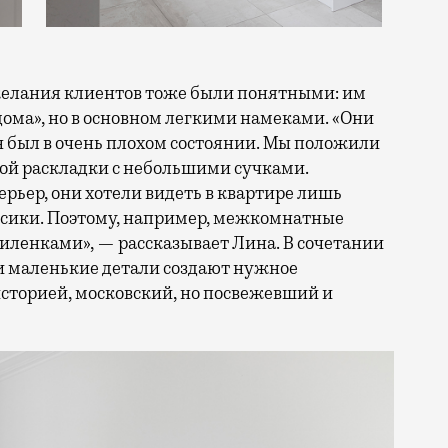
ожелания клиентов тоже были понятными: им
дома», но в основном легкими намеками. «Они
он был в очень плохом состоянии. Мы положили
ой раскладки с небольшими сучками.
рьер, они хотели видеть в квартире лишь
сики. Поэтому, например, межкомнатные
иленками», — рассказывает Лина. В сочетании
и маленькие детали создают нужное
историей, московский, но посвежевший и