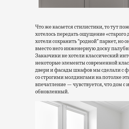
Что же касается стилистики, то тут п
хотелось передать ощущение «старого 
хотели сохранить “родной” паркет, но 
вместо него инженерную доску палубн
Заказчики не хотели классический инте
некоторые элементы современной клас
двери и фасады шкафов мы сделали с ф
со строгими молдингами на потолке эт
впечатление — чувствуется, что дом с 
обновленный.