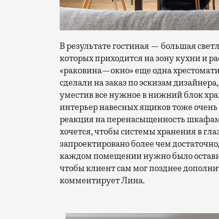
В результате гостиная — большая светл
которых приходится на зону кухни и 
«раковина—окно» еще одна хрестомати
сделали на заказ по эскизам дизайнера
уместив все нужное в нижний блок хра
интерьер навесных ящиков тоже очень
реакция на перенасыщенность шкафами
хочется, чтобы системы хранения в глаза
запроектировано более чем достаточно,
каждом помещении нужно было оставит
чтобы клиент сам мог позднее дополн
комментирует Лина.