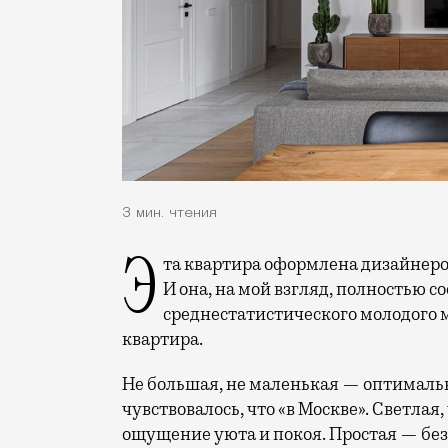
3 мин. чтения
Эта квартира оформлена дизайнером Линой Князевой для молодой пары с собакой.
И она, на мой взгляд, полностью 
среднестатистического молодого 
квартира.
Не большая, не маленькая — оптимальн
чувствовалось, что «в Москве». Светлая,
ощущение уюта и покоя. Простая — без