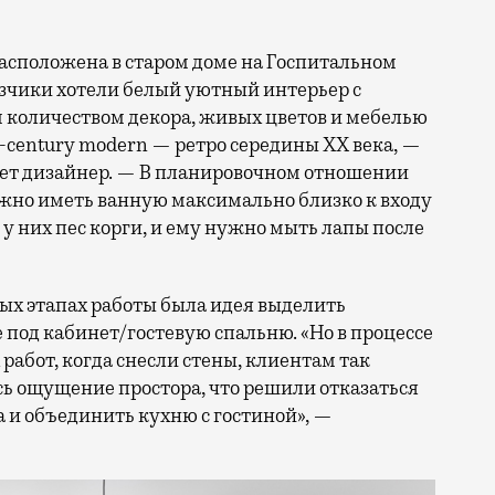
асположена в старом доме на Госпитальном
азчики хотели белый уютный интерьер с
количеством декора, живых цветов и мебелью
d-century modern — ретро середины ХХ века, —
ет дизайнер. — В планировочном отношении
жно иметь ванную максимально близко к входу
 у них пес корги, и ему нужно мыть лапы после
ых этапах работы была идея выделить
под кабинет/гостевую спальню. «Но в процессе
работ, когда снесли стены, клиентам так
ь ощущение простора, что решили отказаться
а и объединить кухню с гостиной», —