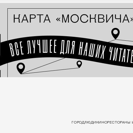
ГОРОД
ЛЮДИ
КИНО
РЕСТОРАНЫ 