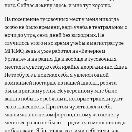
него. Сейчас я живу здесь, и мне тут хорошо.
На посещение тусовочных мест у меня никогда
особо не было времени, ведь учеба в театральном с
ночи до утра, семь дней без выходных. Не
случилось этого и во время учебы в магистратуре
МГИМО, ведь я уже работал на «Вечернем
Урганте» и на радио. Да и вообще в тусовочных
местах я чувствую себя крайне неорганично. Еще в
Петербурге в поисках себя я увлекся одной
компанией постарше из нашей школы, ребята
были пригламурены. Неуверенному мне было
важно побыть с ребятами, которые транслируют
свою классность. При этом чувствовал я себя
максимально некомфортно, потому что денег у
меня все равно не было — родители меня никогда
не баловали. Я болтался за этими ребятами как