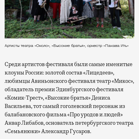
Артисты театра «Около», «Высокие братья», оркестр «Пакава Ить»
Среди артистов фестиваля были самые именитые
клоуны России: золотой состав «Лицедеев»,
любимцы Авиньонского фестиваля театр «Микос»,
обладатель премии Эдинбургского фестиваля
«Комик-Трест», «Высокие братья» Дениса
Васильева, тот самый гоголевский персонаж из
балабановского фильма «Про уродов и людей»
Анвар Либабов, основатель петербургского театра
«Семьянюки» Александр Гусаров.