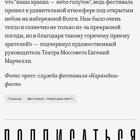
что “наша крыша — небо голубое”, ведь фестиваль
прошел в удивительной атмосфере под открытым
небом на набережной Волги. Нам было очень
тепло и солнечно не только из-за прекрасной
погоды, но и благодаря такому горячему приему
зрителей!» — подчеркнул художественный
руководитель Театра Моссовета Евгений
Марчелли.
Фото: пресс-служба фестиваля «Карандаш-
фест»
В минувший уикенд маленькая Старица в Тверской об
Старица
фестиваль «Карандаш-фест»