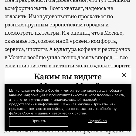
Она прекрасна. Я бы даже сказал, что тут слишком
комфортно жить. Всего хватает, надеюсь не
сглазить. Имел удовольствие проехаться по
разным крупным европейским городам и
посмотреть их театры. И я оценил, что в Москве,
оказывается, совсем иной уровень комфорта,
сервиса, чистоты. А культура кофеен и ресторанов
в Москве вообще ушла лет на десять вперед — все
свои приоритеты в питании можно удовлетворить
×
на раз-два.
Сейчас я живу на два города…
Мы используем файлы Сookie и метрические системы для сбора и
Уведомление 
анализа информации о производительности и использовании сайта,
а также для улучшения и индивидуальной настройки
Получилось это очень просто, у меня появились
предоставления информации. Нажимая кнопку «Принять» или
продолжая пользоваться сайтом, вы соглашаетесь на обработку
проекты, как в Москве, так и в Питере. И моя
файлов Cookie и данных метрических систем.
кинокомпания больше базируется в Петербурге,
Принять
Подробнее
да и снимать я люблю больше в родном городе: это