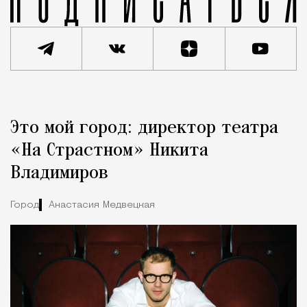
Реклама
Редакция Москвич Mag
Это мой город: директор театра
Город
«На Страстном» Никита
Владимиров
Город
Анастасия Медвецкая