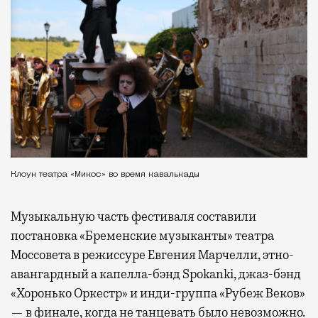
Клоун театра «Микос» во время кавалькады
Музыкальную часть фестиваля составили
постановка «Бременские музыканты» театра
Моссовета в режиссуре Евгения Марчелли, этно-
авангардный а капелла-бэнд Spokanki, джаз-бэнд
«Хоронько Оркестр» и инди-группа «Рубеж Веков»
— в финале, когда не танцевать было невозможно.