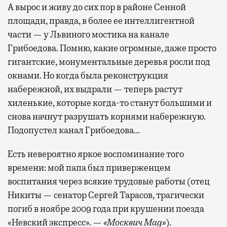
А вырос и живу до сих пор в районе Сенной
площади, правда, в более ее интеллигентной
части — у Львиного мостика на канале
Грибоедова. Помню, какие огромные, даже просто
гигантские, монументальные деревья росли под
окнами. Но когда была реконструкция
набережной, их выдрали — теперь растут
хиленькие, которые когда-то станут большими и
снова начнут разрушать корнями набережную.
Подопустел канал Грибоедова…
Есть невероятно яркое воспоминание того
времени: мой папа был приверженцем
воспитания через всякие трудовые работы (отец
Никиты — сенатор Сергей Тарасов, трагически
погиб в ноябре 2009 года при крушении поезда
«Невский экспресс». —
«Москвич Mag»
).