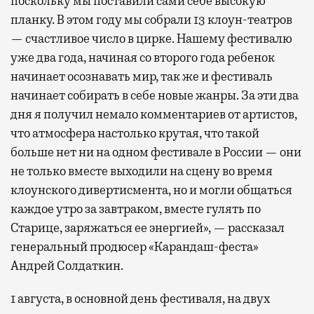
поскольку мы поставили сами себе высокую
планку. В этом году мы собрали 13 клоун-театров
— счастливое число в цирке. Нашему фестивалю
уже два года, начиная со второго года ребенок
начинает осознавать мир, так же и фестиваль
начинает собирать в себе новые жанры. За эти два
дня я получил немало комментариев от артистов,
что атмосфера настолько крутая, что такой
больше нет ни на одном фестивале в России — они
не только вместе выходили на сцену во время
клоунского дивертисмента, но и могли общаться
каждое утро за завтраком, вместе гулять по
Старице, заряжаться ее энергией», — рассказал
генеральный продюсер «Карандаш-феста»
Андрей Солдаткин.
1 августа, в основной день фестиваля, на двух